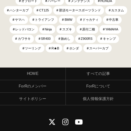
オフロード
ハーレー
メンテナンス
HONDA
ハンターカブ
CT125
那須モータースポーツランド
カスタム
ヤマハ
トライアンフ
BMW
ドゥカティ
中古車
レッドバロン
Ninja
スズキ
原付二種
YAMAHA
カワサキ
SR400
旅めし
Z900RS
キャンプ
ツーリング
R★B
ホンダ
スーパーカブ
HOME
すべての記事
ForRのメンバー
ForRについて
サイトポリシー
個人情報保護方針