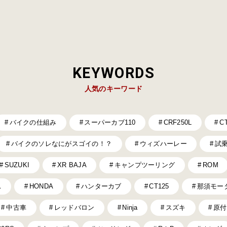
KEYWORDS
人気のキーワード
バイクの仕組み
スーパーカブ110
CRF250L
C
バイクのソレなにがスゴイの！？
ウィズハーレー
試
SUZUKI
XR BAJA
キャンプツーリング
ROM
ス
HONDA
ハンターカブ
CT125
那須モー
中古車
レッドバロン
Ninja
スズキ
原付