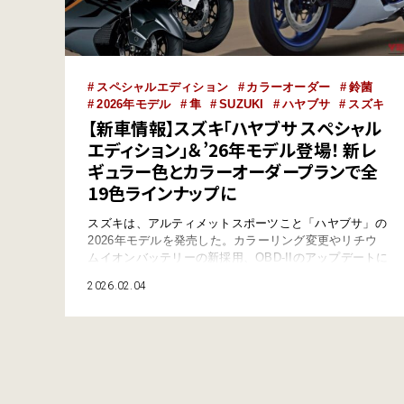
スペシャルエディション
カラーオーダー
鈴菌
2026年モデル
隼
SUZUKI
ハヤブサ
スズキ
【新車情報】スズキ「ハヤブサ スペシャル
エディション」＆’26年モデル登場！ 新レ
ギュラー色とカラーオーダープランで全
19色ラインナップに
スズキは、アルティメットスポーツこと「ハヤブサ」の
2026年モデルを発売した。カラーリング変更やリチウ
ムイオンバッテリーの新採用、OBD-IIのアップデートに
加え、専用装備や特別カラーで彩られた「スペシャルエ
2026.02.04
ディション」も登場している。例年通りカラーオーダー
プランも同時展開だ。 ●文:ヤングマシン編集部(ヨ) ●外
部リンク:スズキ 鮮やかな“パールビガーブルー”のスペ
シャルエディション登場 …