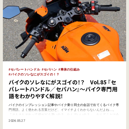
セパレートハンドル
セパハン
車体の仕組み
バイクのソレなにがスゴイの！？
バイクのソレなにがスゴイの！？ Vol.85 『セ
パレートハンドル／セパハン』～バイク専門用
語をわかりやすく解説！
バイクのインプレッション記事やバイク乗り同士の会話で出てくるバイク専
門用語。よく使われる言葉だけど、イマイチよくわからないんだよね…。
「そもそもそれって何がどう凄いの？ なんでいいの？」…なんてことは今
更聞けないし。そんなバイク関連のキーワードをわかりやすく解説していく
2026.05.27
このコーナー。今回は車体のお話で『セパレートハンドル』を深掘りしてい