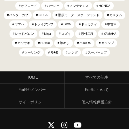
オフロード
ハーレー
メンテナンス
HONDA
ハンターカブ
CT125
那須モータースポーツランド
カスタム
ヤマハ
トライアンフ
BMW
ドゥカティ
中古車
レッドバロン
Ninja
スズキ
原付二種
YAMAHA
カワサキ
SR400
旅めし
Z900RS
キャンプ
ツーリング
R★B
ホンダ
スーパーカブ
HOME
すべての記事
ForRのメンバー
ForRについて
サイトポリシー
個人情報保護方針