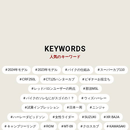
こう。 そもそも『セパレートハンドル』とは？ &nbs…
KEYWORDS
人気のキーワード
2024年モデル
2023年モデル
バイクの仕組み
スーパーカブ110
CRF250L
CT125ハンターカブ
ビギナーお役立ち
レッドバロンユーザーの利点
那須MSL
バイクのソレなにがスゴイの！？
ウィズハーレー
試乗インプレッション
日本一周
ニンジャ
ハーレーダビッドソン
女性ライダー
SUZUKI
XR BAJA
キャンプツーリング
ROM
MT-09
クロスカブ
KAWASAKI