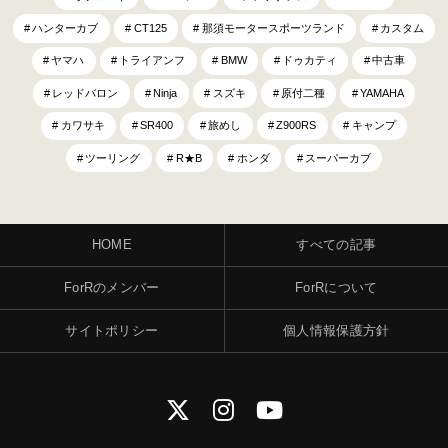
ハンターカブ
CT125
那須モータースポーツランド
カスタム
ヤマハ
トライアンフ
BMW
ドゥカティ
中古車
レッドバロン
Ninja
スズキ
原付二種
YAMAHA
カワサキ
SR400
旅めし
Z900RS
キャンプ
ツーリング
R★B
ホンダ
スーパーカブ
HOME
すべての記事
ForRのメンバー
ForRについて
サイトポリシー
個人情報保護方針