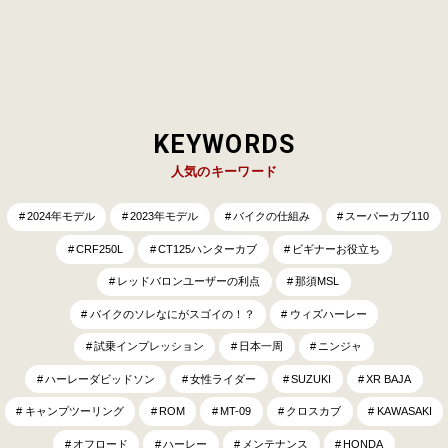
KEYWORDS
人気のキーワード
2024年モデル
2023年モデル
バイクの仕組み
スーパーカブ110
CRF250L
CT125ハンターカブ
ビギナーお役立ち
レッドバロンユーザーの利点
那須MSL
バイクのソレなにがスゴイの！？
ウィズハーレー
試乗インプレッション
日本一周
ニンジャ
ハーレーダビッドソン
女性ライダー
SUZUKI
XR BAJA
キャンプツーリング
ROM
MT-09
クロスカブ
KAWASAKI
オフロード
ハーレー
メンテナンス
HONDA