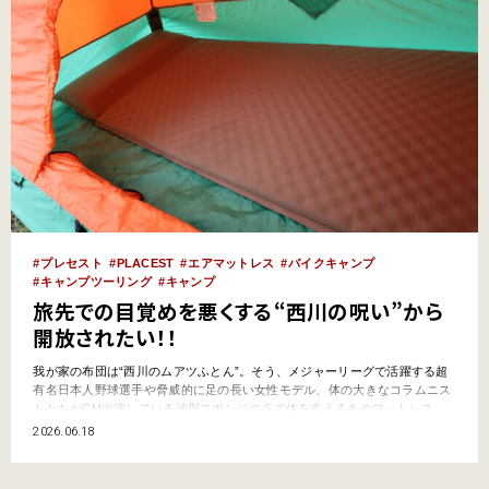
プレセスト
PLACEST
エアマットレス
バイクキャンプ
キャンプツーリング
キャンプ
旅先での目覚めを悪くする“西川の呪い”から
開放されたい！！
我が家の布団は“西川のムアツふとん”。そう、メジャーリーグで活躍する超
有名日本人野球選手や脅威的に足の長い女性モデル、体の大きなコラムニス
トたちがCM出演している波型スポンジの点で体を支えるあのマットレス
だ。約15年前に初めて使ったのだが、“しっかり眠れる寝心地”にすっかりフ
2026.06.18
ァンになってしまった……なんて、バイクとは関係なさそうなどうでもいい
話を始めたのには理由がある。順を追って説明させていただく…