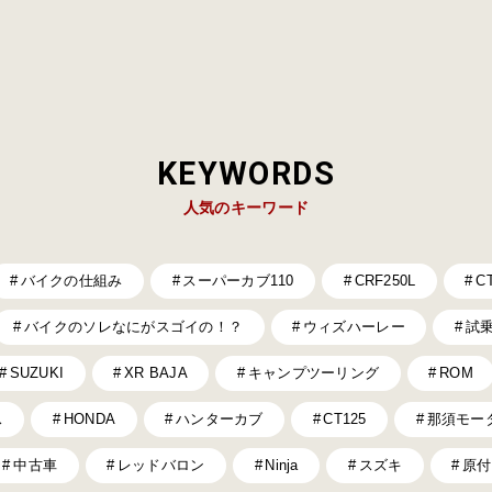
KEYWORDS
人気のキーワード
バイクの仕組み
スーパーカブ110
CRF250L
C
バイクのソレなにがスゴイの！？
ウィズハーレー
試
SUZUKI
XR BAJA
キャンプツーリング
ROM
ス
HONDA
ハンターカブ
CT125
那須モー
中古車
レッドバロン
Ninja
スズキ
原付