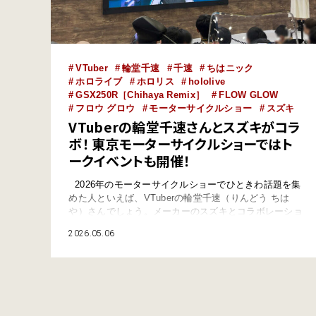
VTuber
輪堂千速
千速
ちはニック
ホロライブ
ホロリス
hololive
GSX250R［Chihaya Remix］
FLOW GLOW
フロウ グロウ
モーターサイクルショー
スズキ
VTuberの輪堂千速さんとスズキがコラ
ボ！ 東京モーターサイクルショーではト
ークイベントも開催！
2026年のモーターサイクルショーでひときわ話題を集
めた人といえば、VTuberの輪堂千速（りんどう ちは
や）さんでしょう。メーカーのスズキとコラボレーショ
ンし、オリジナルデザインのバイクを制作、展示した
2026.05.06
り、ブースに大勢のファンを集めてトークイベントを行
ったりと活躍されていました。 本記事では、輪堂千速
さんについて、スズキとのコラボレーションについて、
東京モーターサイクルショ…