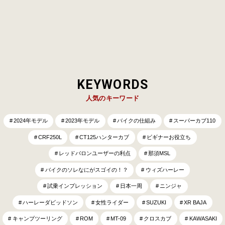
の世界GPでの大…
KEYWORDS
人気のキーワード
2024年モデル
2023年モデル
バイクの仕組み
スーパーカブ110
CRF250L
CT125ハンターカブ
ビギナーお役立ち
レッドバロンユーザーの利点
那須MSL
バイクのソレなにがスゴイの！？
ウィズハーレー
試乗インプレッション
日本一周
ニンジャ
ハーレーダビッドソン
女性ライダー
SUZUKI
XR BAJA
キャンプツーリング
ROM
MT-09
クロスカブ
KAWASAKI