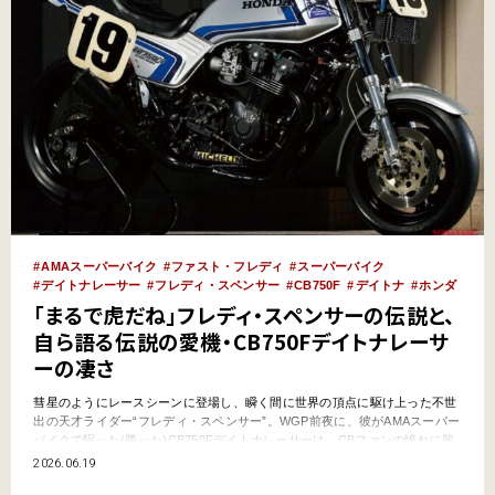
AMAスーパーバイク
ファスト・フレディ
スーパーバイク
デイトナレーサー
フレディ・スペンサー
CB750F
デイトナ
ホンダ
「まるで虎だね」フレディ・スペンサーの伝説と、
自ら語る伝説の愛機・CB750Fデイトナレーサ
ーの凄さ
彗星のようにレースシーンに登場し、瞬く間に世界の頂点に駆け上った不世
出の天才ライダー“フレディ・スペンサー”。WGP前夜に、彼がAMAスーパー
バイクで駆った(勝った)CB750Fデイトナレーサーは、CBファンの憧れに留
まらず、空冷4発カスタムを牽引した偉大な存在でもある。あらためて、伝
2026.06.19
説を振り返る。 ●文:伊藤康司●写真:minami/編集部/YM archives スペンサー