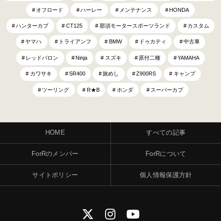
オフロード
ハーレー
メンテナンス
HONDA
ハンターカブ
CT125
那須モータースポーツランド
カスタム
ヤマハ
トライアンフ
BMW
ドゥカティ
中古車
レッドバロン
Ninja
スズキ
原付二種
YAMAHA
カワサキ
SR400
旅めし
Z900RS
キャンプ
ツーリング
R★B
ホンダ
スーパーカブ
HOME
すべての記事
ForRのメンバー
ForRについて
サイトポリシー
個人情報保護方針