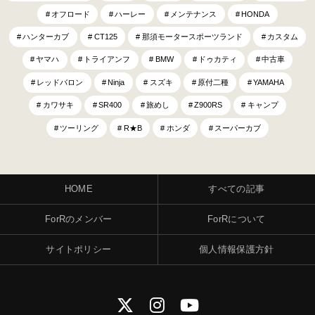
オフロード
ハーレー
メンテナンス
HONDA
ハンターカブ
CT125
那須モータースポーツランド
カスタム
ヤマハ
トライアンフ
BMW
ドゥカティ
中古車
レッドバロン
Ninja
スズキ
原付二種
YAMAHA
カワサキ
SR400
旅めし
Z900RS
キャンプ
ツーリング
R★B
ホンダ
スーパーカブ
HOME
すべての記事
ForRのメンバー
ForRについて
サイトポリシー
個人情報保護方針