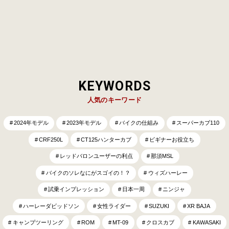
展進化形をリリースする。1986年５…
KEYWORDS
人気のキーワード
2024年モデル
2023年モデル
バイクの仕組み
スーパーカブ110
CRF250L
CT125ハンターカブ
ビギナーお役立ち
レッドバロンユーザーの利点
那須MSL
バイクのソレなにがスゴイの！？
ウィズハーレー
試乗インプレッション
日本一周
ニンジャ
ハーレーダビッドソン
女性ライダー
SUZUKI
XR BAJA
キャンプツーリング
ROM
MT-09
クロスカブ
KAWASAKI