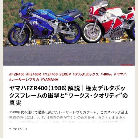
FZR400
FZ400R
YZF400
EXUP
デルタボックス
400㏄
ヤマハ
レーサーレプリカ
YAMAHA
ヤマハFZR400（1986）解説｜極太デルタボッ
クスフレームの衝撃と“ワークス・クオリティ”の
真実
1980年代を通じて過熱し続けたレーサーレプリカブーム。このスペック至上
主義の時代には、わずか1馬力の差がマシンの命運を分けることもままあっ
た。今回は“ワークス・クオリティ”を追求したスパルタンな並列4気筒マシ
ン、ヤマハFZR400を取り上げる。 ●文:ヤングマシン編集部 極太のフレーム
2026.05.18
に仰天 ライバルがアルミフレームで先鋭化する中、ついにヤマハもFZの発