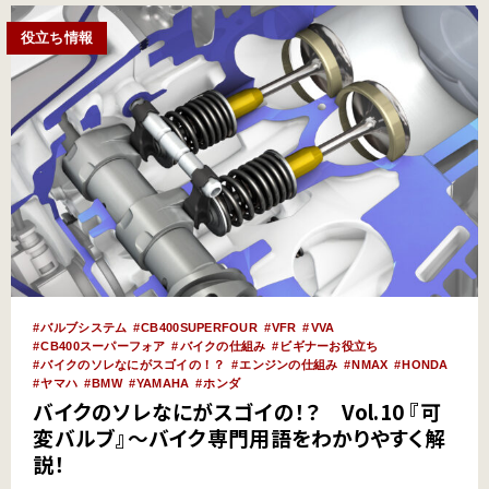
役立ち情報
バルブシステム
CB400SUPERFOUR
VFR
VVA
CB400スーパーフォア
バイクの仕組み
ビギナーお役立ち
バイクのソレなにがスゴイの！？
エンジンの仕組み
NMAX
HONDA
ヤマハ
BMW
YAMAHA
ホンダ
バイクのソレなにがスゴイの！？ Vol.10 『可
変バルブ』～バイク専門用語をわかりやすく解
説！