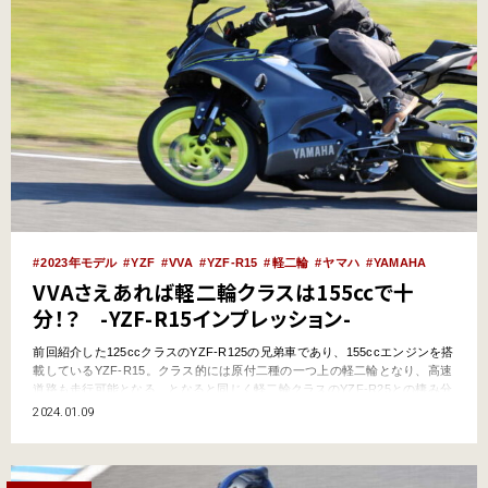
2023年モデル
YZF
VVA
YZF-R15
軽二輪
ヤマハ
YAMAHA
VVAさえあれば軽二輪クラスは155ccで十
分！？ -YZF-R15インプレッション-
前回紹介した125ccクラスのYZF-R125の兄弟車であり、155ccエンジンを搭
載しているYZF-R15。クラス的には原付二種の一つ上の軽二輪となり、高速
道路も走行可能となる。となると同じく軽二輪クラスのYZF-R25との棲み分
けが気になるところじゃないだろうか？ ちなみにメーカー希望小売り価格
2024.01.09
はYZF-R15が55万円なのに対し、YZF-R25は69万800円と、そこには14万
800円という…