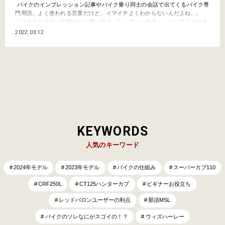
バイクのインプレッション記事やバイク乗り同士の会話で出てくるバイク専
門用語。よく使われる言葉だけど、イマイチよくわからないんだよね…。
「そもそもそれって何がどう凄いの？ なんでいいの？」…なんてことは今
更聞けないし。そんなキーワードをわかりやすく解説していくこのコーナ
2022.03.12
ー。今回は前回に引き続きエンジン用語、“可変バルブ機構”だ。 そもそも
『可変バルブ機構』とは？ 前回はエンジンのキーデバイスで…
KEYWORDS
人気のキーワード
2024年モデル
2023年モデル
バイクの仕組み
スーパーカブ110
CRF250L
CT125ハンターカブ
ビギナーお役立ち
レッドバロンユーザーの利点
那須MSL
バイクのソレなにがスゴイの！？
ウィズハーレー