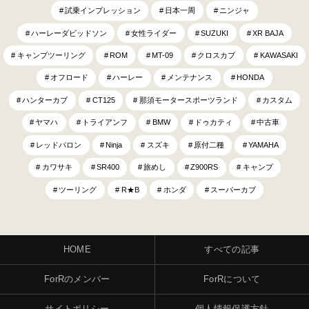
試乗インプレッション
日本一周
ニンジャ
ハーレーダビッドソン
女性ライダー
SUZUKI
XR BAJA
キャンプツーリング
ROM
MT-09
クロスカブ
KAWASAKI
オフロード
ハーレー
メンテナンス
HONDA
ハンターカブ
CT125
那須モータースポーツランド
カスタム
ヤマハ
トライアンフ
BMW
ドゥカティ
中古車
レッドバロン
Ninja
スズキ
原付二種
YAMAHA
カワサキ
SR400
旅めし
Z900RS
キャンプ
ツーリング
R★B
ホンダ
スーパーカブ
HOME
すべての記事
ForRのメンバー
ForRについて