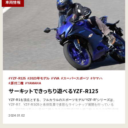
車両情報
YZF-R125
2023年モデル
VVA
スーパースポーツ
ヤマハ
原付二種
YAMAHA
サーキットできっちり遊べるYZF-R125
YZF-R1を頂点とする、フルカウルのスポーツモデル“YZF-R”シリーズは、
YZF-R7、YZF-R3/25と各排気量で多彩なラインナップ展開を行っている
が、2023年は新たに原付二種クラスのYZF-R125と軽二輪クラスのYZF-R15
が新たに登場。さらにラインナップの裾野を広げた。ちなみに読み方は、
2024.01.02
YZF-R125がワイゼットエフ・アール・ワンツーファイブで、YZF-R15がワ
イゼットエフ・…