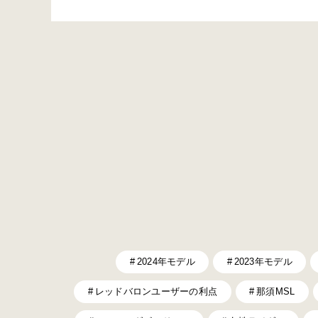
なるグリーン系の差し色 軽さと力強さを併せ持つ本格
的スーパーネイキッドマシンZ250にニューカラーが登
場。メタリックスパークブラック×メタリックマットグ
ラフェンスチ…
2024年モデル
2023年モデル
レッドバロンユーザーの利点
那須MSL