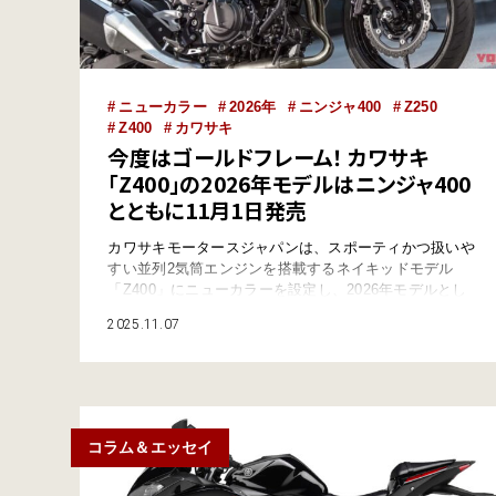
ニューカラー
2026年
ニンジャ400
Z250
Z400
カワサキ
今度はゴールドフレーム！ カワサキ
「Z400」の2026年モデルはニンジャ400
とともに11月1日発売
カワサキモータースジャパンは、スポーティかつ扱いや
すい並列2気筒エンジンを搭載するネイキッドモデル
「Z400」にニューカラーを設定し、2026年モデルとし
て11月1日に発売した。 ●文:ヤングマシン編集部(ヨ) ●
2025.11.07
外部リンク:カワサキモータースジャパン ニンジャ400
と同日発売のストリートファイター カワサキモーター
スジャパンは、Z250と共通の車体に398ccの並列2気筒
エンジンを搭載し、…
コラム＆エッセイ