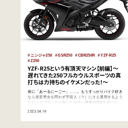
ニンジャ250
GSR250
CBR250R
YZF-R25
Z250
YZF-R25という有頂天マシン【前編】～
遅れてきた250フルカウルスポーツの真
打ちは力持ちのイケメンだった！～
俗に「あーるにーごー」……。もうすっかりバイク好き
なら老若男女を問わず宇宙人（？）にさえ通用するよう
なビッグブランドと化したヤマハ渾身の250スポーツ。
すでにライバルメーカーが先行してシェアを食い合って
2023.04.19
いたジャンルに後発で登場しながら、その市場自体を爆
発的に大きくした“立役車”でもあるのです。リリース当
時の様相もフラッシュバックしながら紹介いたしましょ