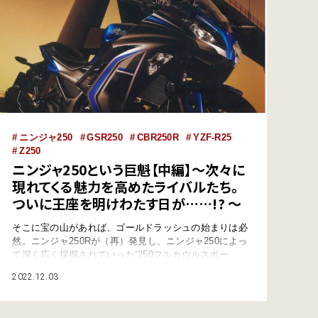
ニンジャ250
GSR250
CBR250R
YZF-R25
Z250
ニンジャ250という巨魁【中編】～次々に
現れてくる魅力を高めたライバルたち。
ついに王座を明けわたす日が……!? ～
そこに宝の山があれば、ゴールドラッシュの始まりは必
然。ニンジャ250Rが（再）発見し、ニンジャ250によっ
て深く広く採掘されていった“250フルカウルスポー
ツ”という金脈。世界を見据えた大量生産のコツをつか
2022.12.03
んだ競合メーカーは、矢継ぎ早に改良新型車を繰り出し
て日本市場を活発化させていきます。そして沈黙を守っ
ていたあの会社が禁断の一手を！ ニンジャ250という巨