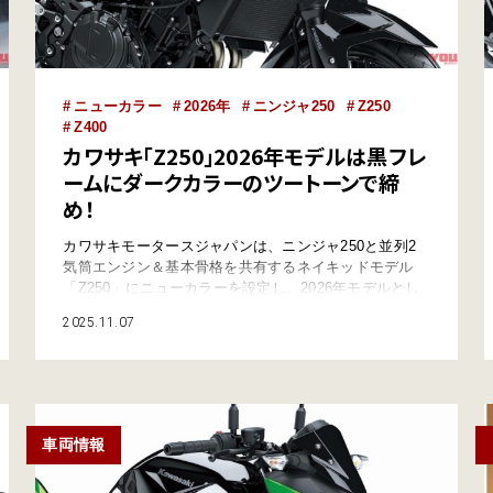
ニューカラー
2026年
ニンジャ250
Z250
Z400
カワサキ「Z250」2026年モデルは黒フレ
ームにダークカラーのツートーンで締
め！
カワサキモータースジャパンは、ニンジャ250と並列2
気筒エンジン＆基本骨格を共有するネイキッドモデル
「Z250」にニューカラーを設定し、2026年モデルとし
て2025年11月1日に発売した。 ●文:ヤングマシン編集部
2025.11.07
(ヨ) ●外部リンク:カワサキモータースジャパン 新色は
エボニー×メタリックカーボングレー 軽さと力強さを併
せ持つ本格的スーパーネイキッドマシン「Z250」にニ
ューカラーが登場し…
車両情報