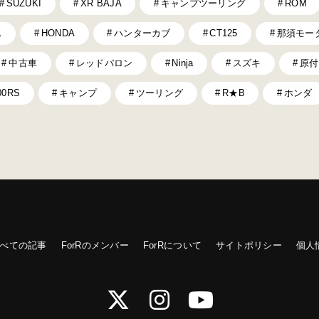
SUZUKI
XR BAJA
キャンプツーリング
ROM
ス
HONDA
ハンターカブ
CT125
那須モー
中古車
レッドバロン
Ninja
スズキ
原付
00RS
キャンプ
ツーリング
R★B
ホンダ
べての記事
ForRのメンバー
ForRについて
サイトポリシー
個人