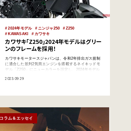
2024年モデル
ニンジャ250
Z250
KAWASAKI
カワサキ
カワサキ「Z250」2024年モデルはグリー
ンのフレームを採用！
カワサキモータースジャパンは、令和2年排出ガス規制
に適合した並列2気筒エンジンを搭載するネイキッドモ
デル「Z250」にニューカラーを設定し、2024年モデル
として2023年9月15日に発売した。 ●文:ヤングマシン編
2023.09.29
集部(ヨ) ●外部リンク:カワサキモータースジャパン 新
色はメタリックマットグラフェンスチールグレー×エボ
ニー 軽さと力強さを併せ持つ本格的スーパーネイキッ
ドマシン「Z250」に…
コラム＆エッセイ