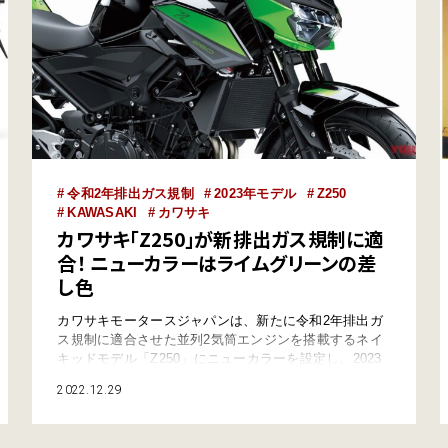
令和2年排出ガス規制
2023年モデル
Z250
KAWASAKI
カワサキ
カワサキ「Z250」が新排出ガス規制に適
合！ ニューカラーはライムグリーンの差
し色
カワサキモータースジャパンは、新たに令和2年排出ガ
ス規制に適合させた並列2気筒エンジンを搭載するネイ
キッドモデル「Z250」にニューカラーを設定し、2023
年モデルとして2023年2月15日に発売する。 ●文:ヤング
2022.12.29
マシン編集部(ヨ) ●外部リンク:カワサキモータースジャ
パン 新色はキャンディライムグリーン×メタリックスパ
ークブラック 軽さと力強さを併せ持つ本格的スーパー