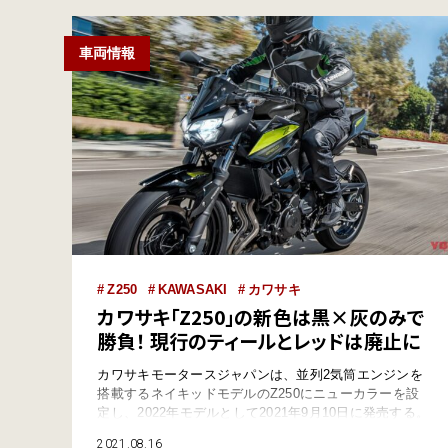
う！ バリオスという永遠…
車両情報
Z250
KAWASAKI
カワサキ
カワサキ「Z250」の新色は黒×灰のみで
勝負！ 現行のティールとレッドは廃止に
カワサキモータースジャパンは、並列2気筒エンジンを
搭載するネイキッドモデルのZ250にニューカラーを設
定し、2022年モデルとして2021年9月10日に発売する。
●情報提供：カワサキモータースジャパン Z400とも異
2021.08.16