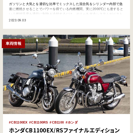
ガソリンと大気とを適切な比率でミックスした混合気をシリンダー内部で急
速に燃焼させることでパワーを得ている内燃機関。実に2000℃にも達すると
いう燃焼温度を適切に制御＆冷却するには、そりゃあ水冷システムがベスト
だというのは分かります。そこをあえての“空冷”で攻めてきたホンダ開発者
2023.09.03
の秘策とは……!? CB1100という夢の結晶【前編】はコチラ！ 発熱の制御
は内燃機関にとって永遠…
車両情報
CB1100EX
CB1100RS
CB1100
ホンダ
ホンダCB1100EX/RSファイナルエディション