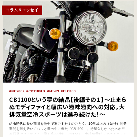
コラム＆エッセイ
NC700X
CB1100EX
MT-09
CB1100
CB1100という夢の結晶【後編その１】～止まら
ぬモディファイと幅広い趣味趣向への対応。大
排気量空冷スポーツは進み続けた！～
幼虫時代に長い期間を地中で過ごすセミのごとく、10年以上の（先行）開発
期間を耐え抜いてバッと世の中に出た「CB1100」。待望久しかったネオ空
冷四発はセミのように儚く姿を消すことはなく、大排気量ビッグバイクジャ