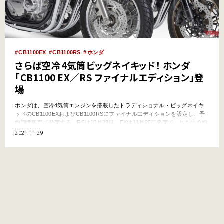
CB1100EX
CB1100RS
ホンダ
さらば空冷4気筒ビッグネイキッド！ ホンダ
「CB1100 EX／RS ファイナルエディション」登
場
ホンダは、空冷4気筒エンジンを搭載したトラディショナル・ビッグネイキ
ッドのCB1100EXおよびCB1100RSにファイナルエディションを設定し、予
約期間限定で発売する。RSは10月28日、EXは11月25日発売で、ともに予約
期間は2021年10月8日～11月30日だ。 ●文：ヤングマシン編集部 ●外部リ
2021.11.29
ンク:Honda 最後の空冷4気筒ビッグネイキッドが幕を下ろそうとしている
ホンダは、…