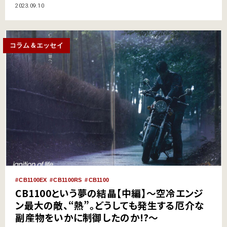
ンルに確固とした地位を獲得。歩みを止めぬまま世に放たれた数多くのバリ
2023.09.10
エーションはどれも高い人気を集めたのです！ CB1100という夢の結晶
【中編】はコチラ！ &nbs…
コラム＆エッセイ
CB1100EX
CB1100RS
CB1100
CB1100という夢の結晶【中編】～空冷エンジ
ン最大の敵、“熱”。どうしても発生する厄介な
副産物をいかに制御したのか!?～