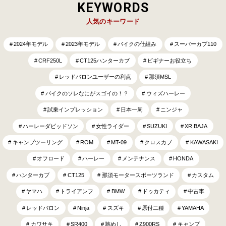
KEYWORDS
人気のキーワード
2024年モデル
2023年モデル
バイクの仕組み
スーパーカブ110
CRF250L
CT125ハンターカブ
ビギナーお役立ち
レッドバロンユーザーの利点
那須MSL
バイクのソレなにがスゴイの！？
ウィズハーレー
試乗インプレッション
日本一周
ニンジャ
ハーレーダビッドソン
女性ライダー
SUZUKI
XR BAJA
キャンプツーリング
ROM
MT-09
クロスカブ
KAWASAKI
オフロード
ハーレー
メンテナンス
HONDA
ハンターカブ
CT125
那須モータースポーツランド
カスタム
ヤマハ
トライアンフ
BMW
ドゥカティ
中古車
レッドバロン
Ninja
スズキ
原付二種
YAMAHA
カワサキ
SR400
旅めし
Z900RS
キャンプ