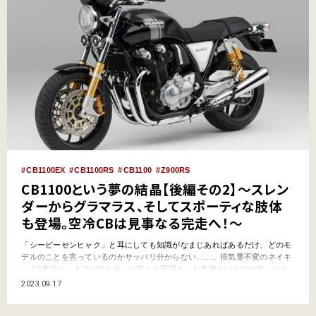
CB1100EX
CB1100RS
CB1100
Z900RS
CB1100という夢の結晶【後編その2】～スレン
ダーからグラマラス、そしてスポーティな肢体
も登場。空冷CBは見事なる完走へ！～
「シービーセンヒャク」と耳にしても知識がなまじあればあるだけ、どのモ
デルのことを言っているのかサッパリ分からない……。排気量不変のネイキ
ッド1本でここまでバラエティに富んだ展開をした車種というのは珍しいん
です。【後編その１】と一緒に読んで（←開き直り）勉強していただき、ア
2023.09.17
ナタもワケ分からなくなっちゃってください!? CB1100という夢の結晶【後
編その１】はコチラ！ &nb…