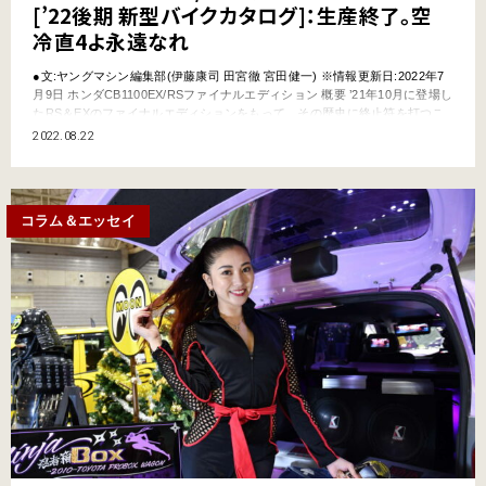
[’22後期 新型バイクカタログ]：生産終了。空
冷直4よ永遠なれ
●文:ヤングマシン編集部(伊藤康司 田宮徹 宮田健一) ※情報更新日:2022年7
月9日 ホンダCB1100EX/RSファイナルエディション 概要 ’21年10月に登場し
たRS＆EXのファイナルエディションをもって、その歴史に終止符を打つこ
ととなった空冷直列4気筒のビッグネイキッド。このファイナルエディショ
2022.08.22
ンにはそれぞれ専用車体色やタンク上面に特製ステッカーが奢られ、最後を
飾るにふさわしい佇ま…
コラム＆エッセイ