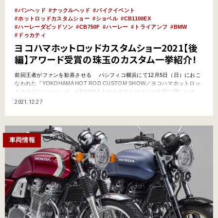
パンヘッド
ナックルヘッド
バイクイベント
ホットロッドカスタムショー
ショベル
CB1100EX
ハーレーダビッドソン
CB750F
ハーレー
トライアンフ
BMW
ドゥカティ
ヨコハマホットロッドカスタムショー2021【後
編】アワード受賞の珠玉のカスタム一挙紹介!
前回王者がファンを歓喜させる パシフィコ横浜にて12月5日（日）におこ
なわれた『YOKOHAMA HOT ROD CUSTOM SHOW／ヨコハマホットロッ
ドカスタムショー』は、1万1000人ものカスタムファンが会場に押しかけ、
大いに盛り上がりました。昨年はコロナ禍で開催断念。2年ぶりとなり、ま
2021.12.27
さに待望だったイベントです。 カスタムショーはコンテスト形式にな
っていて、前回2019年のB…
車両情報