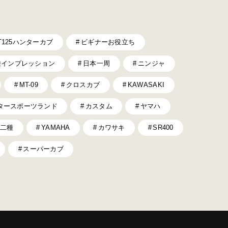
T125ハンターカブ
ビギナーお役立ち
乗インプレッション
日本一周
ニンジャ
MT-09
クロスカブ
KAWASAKI
タースポーツランド
カスタム
ヤマハ
二種
YAMAHA
カワサキ
SR400
スーパーカブ