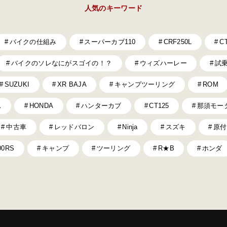
人気のキーワード
バイクの仕組み
スーパーカブ110
CRF250L
C
バイクのソレなにがスゴイの！？
ウィズハーレー
試
SUZUKI
XR BAJA
キャンプツーリング
ROM
ス
HONDA
ハンターカブ
CT125
那須モー
中古車
レッドバロン
Ninja
スズキ
原付
00RS
キャンプ
ツーリング
R★B
ホンダ