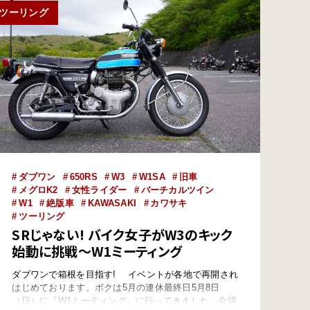
ツーリング
ダブワン
650RS
W3
W1SA
旧車
メグロK2
女性ライダー
バーチカルツイン
W1
絶版車
KAWASAKI
カワサキ
ツーリング
SRじゃない! バイク女子がW3のキック
始動に挑戦〜W1ミーティング
ダブワンで箱根を目指す! イベントが各地で再開され
はじめております。ボクは5月の連休最終日5月8日
（日）に『W1ミーティング』に行ってきました。会場