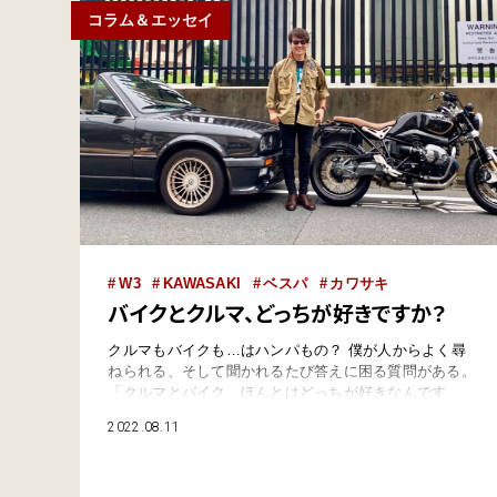
コラム＆エッセイ
W3
KAWASAKI
ベスパ
カワサキ
バイクとクルマ、どっちが好きですか？
クルマもバイクも…はハンパもの？ 僕が人からよく尋
ねられる、そして聞かれるたび答えに困る質問がある。
「クルマとバイク、ほんとはどっちが好きなんです
か？」というやつだ。 そう聞かれるのは、僕のプロフ
2022.08.11
ィールのせいもある。1990年代半ば、編集者の仕事は
自動車雑誌（ニューモデルマガジンX編集部、その後
NAVI編集部）がスタートだった。そして2001年、バイ