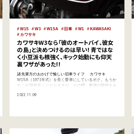
W1S
W3
W1SA
旧車
W1
KAWASAKI
カワサキ
カワサキW3なら「彼のオートバイ、彼女
の島」と決めつけるのは早い! 青ではな
く小豆派も根強く、キック始動にも仰天
裏ワザがあった!!
諸先輩方のおかげで愉しい旧車ライフ カワサキ
W1SA（1971年式）を長く愛車にしているボク。もうか
れこれ30年近くになりますが、その間、整備の面倒をみ
てくださったり、パーツ情報を教えていただいているの
2022.11.09
が、その道に深く精通する諸先輩方。みなさまの助けな
しには、愉しい旧車ライフはなかったと言っても過言で
はありません。 全国のダブワン乗り、旧車ファンの相
談に献身的にのっているのが、森 誠さん…