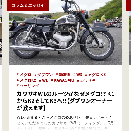
コラム＆エッセイ
メグロ
ダブワン
650RS
W3
メグロＫ3
メグロK2
W1
KAWASAKI
カワサキ
ツーリング
カワサキW1のルーツがなぜメグロ!? K1
からK2そしてK3へ!!【ダブワンオーナー
が教えます】
W1が集まるところメグロの姿あり!? 先日レポートさ
せていただきましたカワサキ『W1ミーティング』。5月
8日（日）、箱根・十国峠を会場に参加台数はおよそ