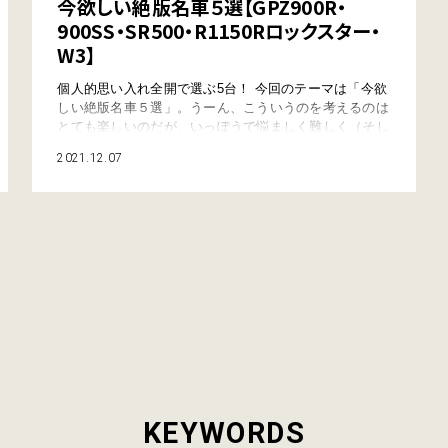
今欲しい絶版名車５選【GPZ900R・
900SS・SR500・R1150Rロックスター・
W3】
個人的思い入れ全開で選ぶ5台！ 今回のテーマは「今欲
しい絶版名車５選」。うーん、こういうのを考えるのは
とても楽しいのだが、いっぽうで悩ましく難しく（そし
てちょっと恥ずかしく）もある。“絶版”であるからし
2021.12.07
て、対象になるのはおおむね70〜90年代のモデルだろ
う。まさにバイクの黄金時代であり、その時期に登場し
た数多の名車の中から「5台」を選ぶのはめちゃ大変な
のである。 なので、ここは完全に“恣意的に…
KEYWORDS