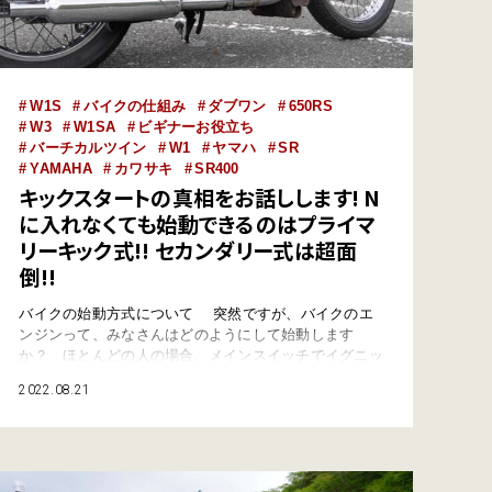
W1S
バイクの仕組み
ダブワン
650RS
W3
W1SA
ビギナーお役立ち
バーチカルツイン
W1
ヤマハ
SR
YAMAHA
カワサキ
SR400
キックスタートの真相をお話しします! N
に入れなくても始動できるのはプライマ
リーキック式!! セカンダリー式は超面
倒!!
バイクの始動方式について 突然ですが、バイクのエ
ンジンって、みなさんはどのようにして始動します
か？ ほとんどの人の場合、メインスイッチでイグニッ
ションをON（電源を入れ）にし、ハンドル右にあるス
2022.08.21
ターターボタンを押すという流れではないでしょうか。
旧いオートバイやヤマハ『SR』のような単気筒モデ
ル、あるいはオフロード車などではキックスタートとい
うのもあると思います。 ボクの愛車の1台…