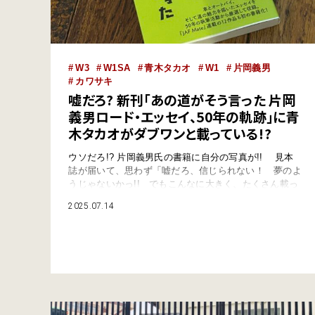
W3
W1SA
青木タカオ
W1
片岡義男
カワサキ
嘘だろ? 新刊「あの道がそう言った 片岡
義男ロード・エッセイ、50年の軌跡」に青
木タカオがダブワンと載っている!?
ウソだろ!? 片岡義男氏の書籍に自分の写真が!! 見本
誌が届いて、思わず「嘘だろ、信じられない！ 夢のよ
うじゃないかっ!! でもこんなに大きく、たくさん載っ
ているなんて……」と、ボクは独り言をもらしました。
2025.07.14
こんにちは青木タカオです。 このような大役を仰せ
つかったこと、身に余る光栄です。 新刊『あの道が
そう言った 片岡義男ロード・エッセイ、50年の軌跡』
が2025年7月14日、JAF…