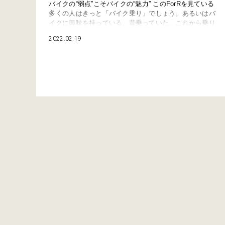
バイクの“弱点”こそバイクの“魅力” このForRを見ている
多くの人はきっと「バイク乗り」でしょう。あるいはバ
イクに興味を持っている、昔乗っていた、これから乗り
たい、と思っている人かもしれません。僕自身は16歳の
2022.02.19
ときに原付免許を取って以来30数年間、多少の紆余曲折
はあったものの「バイク」に乗り続けてきました。その
中でときおり「なんでバイクに乗るんだろう」「バイク
に乗る人と乗らない人、なにが違うん…