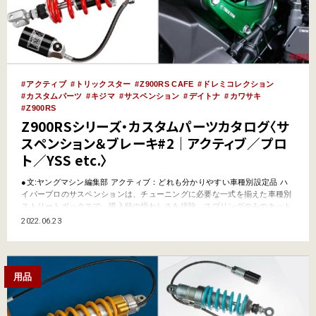
アクティブ
トリックスター
Z900RS CAFE
ドレミコレクション
カスタムパーツ
キジマ
サスペンション
デイトナ
カワサキ
Z900RS
Z900RSシリーズ・カスタムパーツカタログ〈サ
スペンション＆ブレーキ#2｜アクティブ／プロ
ト／YSS etc.〉
●文:ヤングマシン編集部 アクティブ：どれも分かりやすい車種別設定品 ハ
イパープロのサスペンションは、チューニングに必要な一式を揃えた車種別
ストリートボックスで、購入時の煩わしさを排除。スプリングのみのキット
もある。ブレーキまわりについては、ゲイルスピードのエラボレートキャリ
2022.06.23
パーを取り付け可能とするカラー＆ボルトセットを販売。ビルドアラインの
ブレーキホースも車種別で用意されている。さらに極めつ…
用品