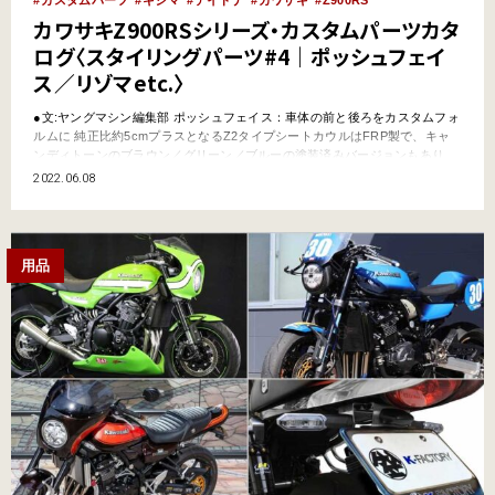
カスタムパーツ
キジマ
デイトナ
カワサキ
Z900RS
カワサキZ900RSシリーズ・カスタムパーツカタ
ログ〈スタイリングパーツ#4｜ポッシュフェイ
ス／リゾマetc.〉
●文:ヤングマシン編集部 ポッシュフェイス：車体の前と後ろをカスタムフォ
ルムに 純正比約5cmプラスとなるZ2タイプシートカウルはFRP製で、キャ
ンディトーンのブラウン／グリーン／ブルーの塗装済みバージョンもあり。
そのままでは長すぎてテールランプが隠れてしまうため、同社の対応フェン
2022.06.08
ダーレスキットの併用が指定されている。仏アルマックス(Ermax)社のメー
ターバイザーは、好みに合わせた2タイプを…
用品