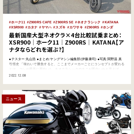
ホーク11
Z900RS CAFE
Z900RS SE
ネオクラシック
KATANA
XSR900
カタナ
ヤマハ
スズキ
カワサキ
Z900RS
ホンダ
最新国産大型ネオクラ×4台比較試乗まとめ：
XSR900｜ホーク11｜Z900RS｜KATANA【ア
ナタならどれを選ぶ?】
●テスター:丸山浩 ●まとめ:ヤングマシン編集部(伊藤康司) ●写真:関野温 真
弓悟史 「味わいで勝負すると、ここまでメーカーごとにコンセプトが変わる
とは。コレが最高に面白い!」 ネオクラシックのナニが面白いかと言えば、
各バイクメーカーでネオクラの解釈がみんな違うところ。とても同じカテゴ
2022.12.08
リーとは思えない(笑) たとえばスーパースポーツ車は、エンジン型式／フレ
ーム／足まわりなど、どのメーカーが…
ニュース