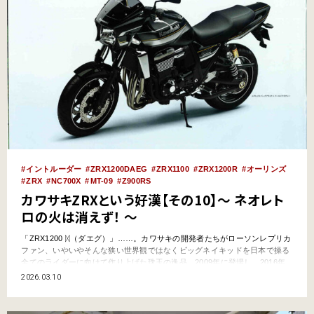
イントルーダー
ZRX1200DAEG
ZRX1100
ZRX1200R
オーリンズ
ZRX
NC700X
MT-09
Z900RS
カワサキZRXという好漢【その10】～ ネオレト
ロの火は消えず！ ～
「ZRX1200 ᛞ（ダエグ）」……。カワサキの開発者たちがローソンレプリカ
ファン、いやいやそんな狭い世界観ではなくビッグネイキッドを日本で操る
全てのライダーに向けて作り上げた珠玉の逸品。2009年に登場し、2016年
のファイナルエディションまで丸8年。大きな変更を受けることなく使命を
2026.03.10
まっとうしたあと、その熱き魂を受け継いだのはアノ……!? カワサキZRX
とい…