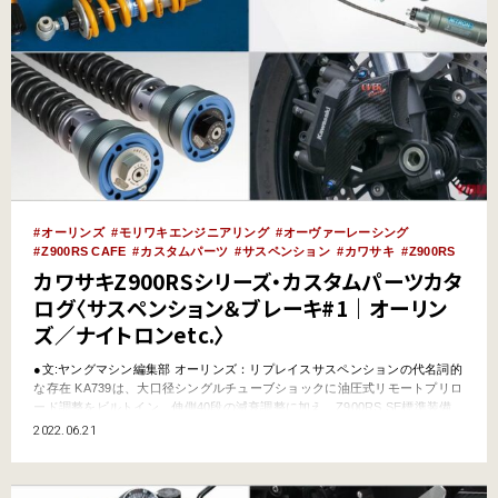
オーリンズ
モリワキエンジニアリング
オーヴァーレーシング
Z900RS CAFE
カスタムパーツ
サスペンション
カワサキ
Z900RS
カワサキZ900RSシリーズ・カスタムパーツカタ
ログ〈サスペンション＆ブレーキ#1｜オーリン
ズ／ナイトロンetc.〉
●文:ヤングマシン編集部 オーリンズ：リプレイスサスペンションの代名詞的
な存在 KA739は、大口径シングルチューブショックに油圧式リモートプリロ
ード調整をビルトイン。伸側40段の減衰調整に加え、Z900RS SE標準装備
のオーリンズサスペンションにはない車高調整機能も完備する。KA740はさ
2022.06.21
らに高い”コシのあるしなやかさ”を達成した、ハイエンドなブラックライン
製品。フロントサスペンションもカ…