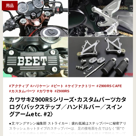
用品
アクティブ
ハリケーン
ビート
ケイファクトリー
Z900RS CAFE
カスタムパーツ
カワサキ
Z900RS
カワサキZ900RSシリーズ・カスタムパーツカタ
ログ〈バックステップ／ハンドルバー／スイン
グアームetc. #2〉
●文:ヤングマシン編集部 ストライカー：疲れ低減はステップバーに秘密アリ
スラッシュカットタイプのステップバーは、足の接地面を点ではなく”面”で
とらえて足の疲れを軽減。プレート＆ペダルは肉抜きを抑えて剛性をアップ