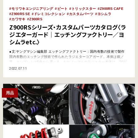
モリワキエンジニアリング
ビート
トリックスター
Z900RS CAFE
Z900RS SE
ドレミコレクション
カスタムパーツ
ヨシムラ
カワサキ
Z900RS
Z900RSシリーズ・カスタムパーツカタログ〈ラ
ジエターガード｜エッチングファクトリー／ヨ
シムラetc.〉
●文:ヤングマシン編集部 エッチングファクトリー：国内有数の技術で製作
国内有数のエッチング技術で作られたラジエターコアガード。本体は銀／
黒、エンブレムは5色から選べる。なおノーマルのラジエター本体は、’20以
前と’21以降でサイズが異なるので注意。 【エッチングファクトリー ラジエ
2022.07.11
ターガード】●Z900RSシリーズ用(’18-’20/’21-) ●価格:各1万6500円～1万
9250円 …
用品