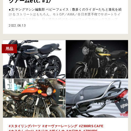
グアームetc. #1〉
●文:ヤングマシン編集部 ベビーフェイス：数多くのライダーたちと進化を続
ける ストリートはもちろん、モトGP／AMA／全日本選手権でサポートライ
ダーがテストを行い、日々進化を続けるベビーフェイスのバックステップ。
ダブルベアリングの可動部で極めてスムーズな操作性と、バーエンドの盛り
2022.06.13
上がり部分まで及ぶ切削ロレットにより、雨でも不安のないコントロール性
を実現。Z900RS用は上方40/55mm／後方…
用品
スタイリングパーツ
オーヴァーレーシング
Z900RS CAFE