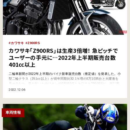
カワサキ
Z900RS
カワサキ「Z900RS」は生産3倍増！ 急ピッチで
ユーザーの手元に…2022年上半期販売台数
401cc以上
二輪車新聞が2022年上半期のバイク新車販売台数（推定値）を発表した。小
型二輪クラス（251cc以上）が前年同期比32.1％増の5万1035台と大躍進を
見せるなか、気を吐いたのはホンダGB350/SとカワサキZ900RSだ。本記事
では401cc以上にフォーカスしてお届けする。 ●ヤングマシン編集部 ●出
2022.12.06
典: 二輪車新聞 Z900RSは、前年同期比で3884台増の5510台を記録
Z900RS…
車両情報