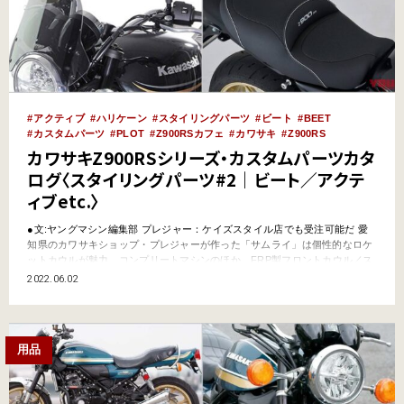
アクティブ
ハリケーン
スタイリングパーツ
ビート
BEET
カスタムパーツ
PLOT
Z900RSカフェ
カワサキ
Z900RS
カワサキZ900RSシリーズ・カスタムパーツカタ
ログ〈スタイリングパーツ#2｜ビート／アクテ
ィブetc.〉
●文:ヤングマシン編集部 プレジャー：ケイズスタイル店でも受注可能だ 愛
知県のカワサキショップ・プレジャーが作った「サムライ」は個性的なロケ
ットカウルが魅力。コンプリートマシンのほか、FRP製フロントカウル／ス
テー／セパレートハンドル／バックミラー／スクリーンがセットになったフ
2022.06.02
ロントカウルセットと、別売のシートカウルも加わったフルセットとしても
販売されている。ケイズスタイル加盟店でも取り扱いが…
用品