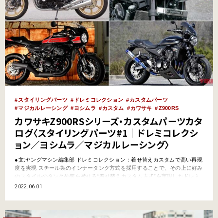
スタイリングパーツ
ドレミコレクション
カスタムパーツ
マジカルレーシング
ヨシムラ
カスタム
カワサキ
Z900RS
カワサキZ900RSシリーズ・カスタムパーツカタ
ログ〈スタイリングパーツ#1｜ドレミコレクシ
ョン／ヨシムラ／マジカルレーシング〉
●文:ヤングマシン編集部 ドレミコレクション：着せ替えカスタムで高い再現
度を実現 スチール製のインナータンク方式を採用することで、その上に好み
のスタイルのタンク外装を被せる“着せ替えカスタム方式”を実現したドレミ
コレクション。このシステムを活かして、往年のZ1スタイルを従来よりリー
2022.06.01
ズナブルに再現することを可能とした。外装カバーは塗装済み品も販売。ヘ
ッドライトやテールランプまわりの再現度をさらに…