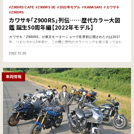
Z900RS CAFE
Z900RS SE
2022年モデル
KAWASAKI
カワサキ
Z900RS
カワサキ「Z900RS」列伝……歴代カラー大図
鑑 誕生50周年編【2022年モデル】
カワサキ「Z900RS」が東京モーターショーで世界初公開されたのは2017
年、つまり今から5年前だ。この機に歴代のカラーリングを振り返ってみた
い。Z900RSの2022年モデルは“青玉虫”のSTDと“イエローボール”のSEが
2021年秋に発表され、翌年1月にはZ誕生50周年を記念した特別仕様車も登
2022.12.30
場した。 ●文:ヤングマシン編集部 水平ゴールドラインのニューカラーが2色
展開しSEも同時発表、半…
車両情報