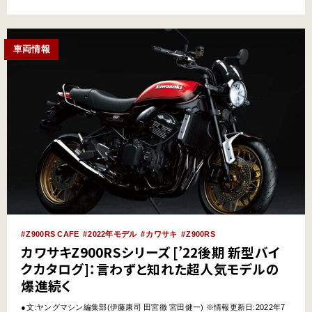
らニュースにあふれた道のりを振り返りましょう！ ZZ-R400という高汎用性
万能車【中編】はコチラ &n…
車両情報
Z900RS CAFE
2022年モデル
カワサキ
Z900RS
カワサキZ900RSシリーズ [’22後期 新型バイ
クカタログ]：言わずと知れた超人気モデルの
爆進続く
●文:ヤングマシン編集部(伊藤康司 田宮徹 宮田健一) ※情報更新日:2022年7