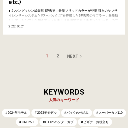
etc.〉
●文:ヤングマシン編集部 SP忠男：最新ソリッドカラーが登場 独自のサブサ
イレンサーシステム”パワーボックス”を搭載したSP忠男のマフラー。最新版
として、シンプルな輝きで大人な美しさを演出する「チタンソリッド」のフ
ルエキゾーストが登場。チタンマフラーには他にチタンブルーの焼け色もあ
2022.05.21
る。またステンレス製フルエキゾーストとして、耐熱ブラックとステンポリ
ッシュもラインナップ。人気のメガホンRはスリッ…
1
2
NEXT
KEYWORDS
人気のキーワード
2024年モデル
2023年モデル
バイクの仕組み
スーパーカブ110
CRF250L
CT125ハンターカブ
ビギナーお役立ち