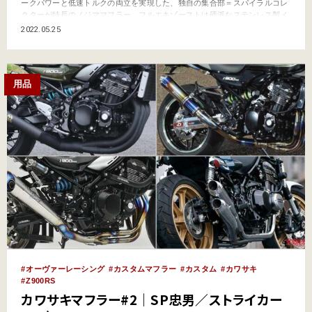
ークパワーと低速トルクの両立を実現した、独自の集合部＝スパイラルコレ
クターが特長のノジママフラー。フルエキゾーストは硬派なステンレス製メ
ガホンタイプのほか、フルチタンの別体サイレンサータイプを用意。別体式
2022.05.25
の方はエキゾーストパイプが機械曲げと手曲げ、サイレンサーはDLCチタン
とHEATチタンから選べる。またスリップオンマフラ…
用品
オーヴァーレーシング
カスタムマフラー
カスタム
カワサキ
Z900RS
カワサキマフラー#2｜SP忠男／ストライカー