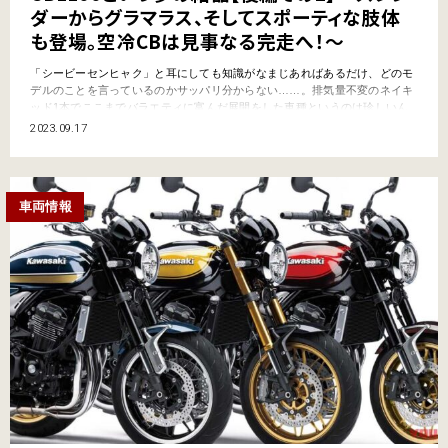
ダーからグラマラス、そしてスポーティな肢体
も登場。空冷CBは見事なる完走へ！～
「シービーセンヒャク」と耳にしても知識がなまじあればあるだけ、どのモ
デルのことを言っているのかサッパリ分からない……。排気量不変のネイキ
ッド1本でここまでバラエティに富んだ展開をした車種というのは珍しいん
です。【後編その１】と一緒に読んで（←開き直り）勉強していただき、ア
2023.09.17
ナタもワケ分からなくなっちゃってください!? CB1100という夢の結晶【後
編その１】はコチラ！ &nb…
車両情報