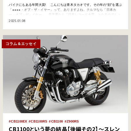
バイクにもある年間大賞! こんにちは青木タカオです。その年の“顔”を選ぶ
「●●●●・オブ・ザ・イヤー」って、ありますよね。クルマなら「日本カ
ー・オブ・ザ・イヤー」、音楽界なら「日本レコード大賞」となるのでしょ
うか。 2024年はパリ五輪もありましたし、スポーツ界だけでなく、さま
2025.01.08
ざまなジャンルで活躍したいろいろな人の名が、年末年始にテレビを見てい
ると挙げられておりましたが、ボクが思うには、2…
コラム＆エッセイ
CB1100EX
CB1100RS
CB1100
Z900RS
CB1100という夢の結晶【後編その2】～スレン