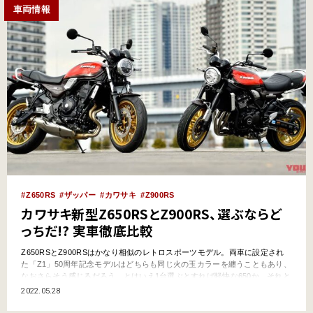
車両情報
Z650RS
ザッパー
カワサキ
Z900RS
カワサキ新型Z650RSとZ900RS、選ぶならど
っちだ!? 実車徹底比較
Z650RSとZ900RSはかなり相似のレトロスポーツモデル。両車に設定され
た「Z1」50周年記念モデルはどちらも同じ火の玉カラーを纏うこともあり、
なおさらそう感じるだろう。とはいえ1台選ぶとすれば軽快な650か、それと
も重厚な900か? ルックスの好みはもちろんだが、日頃のバイクの“使い方”に
2022.05.28
合わせて選ぶのがオススメだ。本記事の各部比較を通じて、自分の好みに合
ったマシンを選んでほしい。 ●文:…