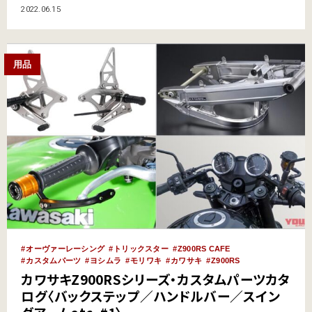
し、転倒時の損傷を最小限に抑える設計だ。上方20/30mm／後方20/30mmの
2022.06.15
4ポジション選択に加え、ペダル先端も調整可。セパレートハンドルやスイ
ングアームなど、Gストライカー製品に…
用品
オーヴァーレーシング
トリックスター
Z900RS CAFE
カスタムパーツ
ヨシムラ
モリワキ
カワサキ
Z900RS
カワサキZ900RSシリーズ・カスタムパーツカタ
ログ〈バックステップ／ハンドルバー／スイン