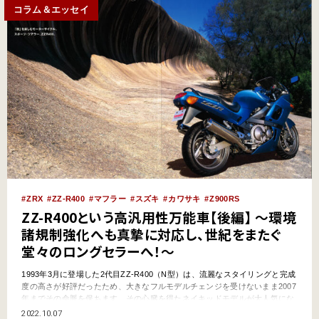
コラム＆エッセイ
ZRX
ZZ-R400
マフラー
スズキ
カワサキ
Z900RS
ZZ-R400という高汎用性万能車【後編】 ～環境
諸規制強化へも真摯に対応し、世紀をまたぐ
堂々のロングセラーへ！～
1993年3月に登場した2代目ZZ-R400（N型）は、流麗なスタイリングと完成
度の高さが好評だったため、大きなフルモデルチェンジを受けないまま2007
年までその命脈を保ちます。その心臓を得たネイキッドモデルが大人気にな
ったり、ワンランクアップした排出ガス規制をクリアしたりと、地味？なが
2022.10.07