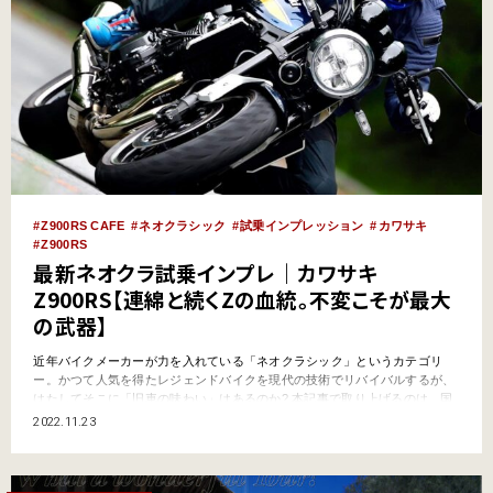
Z900RS CAFE
ネオクラシック
試乗インプレッション
カワサキ
Z900RS
最新ネオクラ試乗インプレ｜カワサキ
Z900RS【連綿と続くZの血統。不変こそが最大
の武器】
近年バイクメーカーが力を入れている「ネオクラシック」というカテゴリ
ー。かつて人気を得たレジェンドバイクを現代の技術でリバイバルするが、
はたしてそこに「旧車の味わい」はあるのか? 本記事で取り上げるのは、国
産ネオクラシックの中でも図抜けた人気を誇るZ900RS。ファイター系ネイ
2022.11.23
キッドがベースとは想像できない、完璧なまでの旧車風のフォルムを纏い、
堂々たる走りの本質に迫る！ ●文:ヤングマシン編集部(…