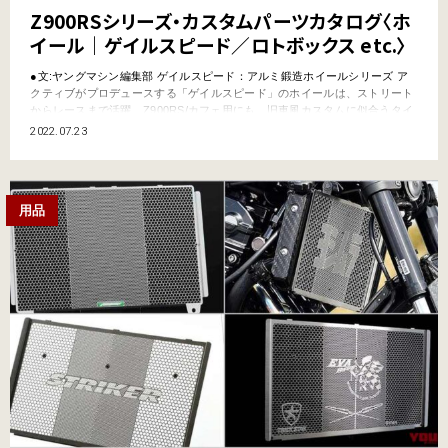
Z900RSシリーズ・カスタムパーツカタログ〈ホ
イール｜ゲイルスピード／ロトボックス etc.〉
●文:ヤングマシン編集部 ゲイルスピード：アルミ鍛造ホイールシリーズ ア
クティブがプロデュースする「ゲイルスピード」のホイールは、ストリート
からレースまで活躍。Z900RS/カフェ用にも、旧車風カスタムに似合うタイ
プNからレーシーなタイプSB1まで、多彩なアルミ鍛造ホイール製品が揃
2022.07.23
う。カラーもゴールド／ホワイト／ブラックを基本に展開。ワイドトレッド
用のリヤホイールも用意されている。 【ゲイル…
用品