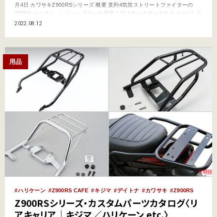
月4日 カワサキZ900RSシリーズ 概要 直列4気筒ストリートファイターの
Z900をベースに、レジェンダリーな外装とワイヤースポークをイメージした
専用ホイールで、見事なまでに往年のZ1／Z2イメージを再現した
2022.08.12
「Z900RS」シリーズ。’17年暮れのデビュー以来、大型自動二輪のトップセ
ールス街道を爆進する超人気モ…
用品
ハリケーン
Z900RS CAFE
キジマ
デイトナ
カワサキ
Z900RS
Z900RSシリーズ・カスタムパーツカタログ〈リ
アキャリア｜キジマ／ハリケーン etc.〉