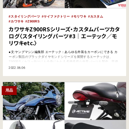
スタイリングパーツ
ケイファクトリー
モリワキ
カスタム
カワサキ
Z900RS
カワサキZ900RSシリーズ・カスタムパーツカタ
ログ〈スタイリングパーツ#3｜エーテック／モ
リワキetc.〉
●文:ヤングマシン編集部 エーテック：あらゆる外装をカーボンにできる カ
ーボン製品のブラックダイヤモンドシリーズを展開するエーテックは、
Z900RS／カフェ向けにも全身にわたる多種多様な外装パーツを製作。平織
／綾織の一般的なドライカーボンのほか、カーボンケブラーや最高強度を誇
2022.06.06
るCFRPの”開繊”仕様も商品によって設定されている。またFRP製品も人気
商品に設定。エーテックの造形美をリーズナブルに…
用品