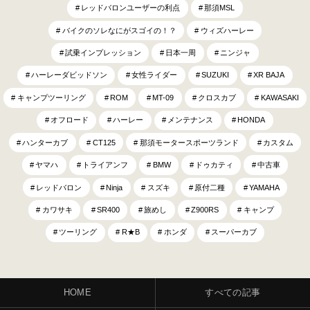
レッドバロンユーザーの利点
那須MSL
バイクのソレなにがスゴイの！？
ウィズハーレー
試乗インプレッション
日本一周
ニンジャ
ハーレーダビッドソン
女性ライダー
SUZUKI
XR BAJA
キャンプツーリング
ROM
MT-09
クロスカブ
KAWASAKI
オフロード
ハーレー
メンテナンス
HONDA
ハンターカブ
CT125
那須モータースポーツランド
カスタム
ヤマハ
トライアンフ
BMW
ドゥカティ
中古車
レッドバロン
Ninja
スズキ
原付二種
YAMAHA
カワサキ
SR400
旅めし
Z900RS
キャンプ
ツーリング
R★B
ホンダ
スーパーカブ
HOME
すべての記事