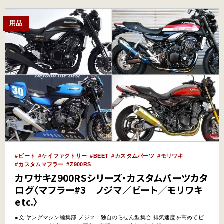
用品
ビート
ケイファクトリー
BEET
カスタムパーツ
モリワキ
カスタムマフラー
Z900RS
カワサキZ900RSシリーズ・カスタムパーツカタ
ログ〈マフラー#3｜ノジマ／ビート／モリワキ
etc.〉
●文:ヤングマシン編集部 ノジマ：独自のらせん型集合 排気速度を高めてピ