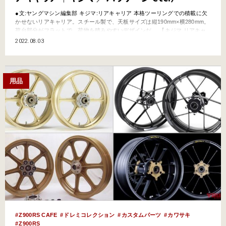
●文:ヤングマシン編集部 キジマ:リアキャリア 本格ツーリングでの積載に欠
かせないリアキャリア。スチール製で、天板サイズは縦190mm×横280mm。
荷台部分がフラットで、荷物を積みやすいデザインだ。 【キジマ リアキャ
リア】●カワサキZ900RSシリーズ用 ●価格:2万2000円 ハリケーン:リアキャ
2022.08.03
リア 荷台サイズは前幅270×後幅190×長さ210mmで、ボディラインに合わせ
たコン…
用品
Z900RS CAFE
ドレミコレクション
カスタムパーツ
カワサキ
Z900RS