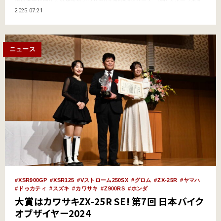
キッドをベースに、名車Z1を絶妙にアレンジした“丸くてレトロ”なフォルム
2025.07.21
は、旧車ファンならずとも大いに気になる存在だ。 そんなZ900RSの牙城に
果敢に挑むのが、…
ニュース
XSR900GP
XSR125
Vストローム250SX
グロム
ZX-25R
ヤマハ
ドゥカティ
スズキ
カワサキ
Z900RS
ホンダ
大賞はカワサキZX-25R SE! 第7回 日本バイク
オブザイヤー2024