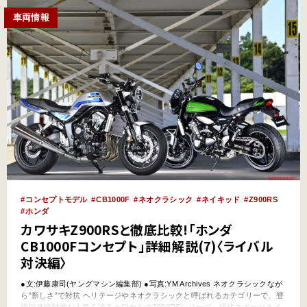
車両情報
コンセプトモデル
CB1000F
ネオクラシック
ネイキッド
Z900RS
ホンダ
カワサキZ900RSと徹底比較!「ホンダ
CB1000Fコンセプト」詳細解説(7)〈ライバル
対決編〉
●文:伊藤康司(ヤングマシン編集部) ●写真:YM Archives ネオクラシックなが
ら”新しさ”で対抗 ヘリテージやネオクラシックと呼ばれるカテゴリーで、登
場以来絶対的な人気を誇るカワサキのZ900RSシリーズ。現代スポーツネイ