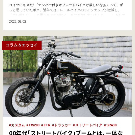
コイツにキメた! 「ナンバー付きオフロードバイクが欲しいなぁ」って、ず
っと思っていたボク。近年ではトレールバイクのラインナップが激減し、
「コレ欲しい！」と思うモデルがなく、モヤモヤしていました。 しかしつ
いに「コレだ！」「ゼッタイに欲しい!!」という新型が登場したのです。 パ
2022.02.02
ンパカパ〜ン！（祝） 先日、ホンダ『CRF250L<S>』の新車を買いまし
た!! 今回からは、その経…
コラム＆エッセイ
カスタム
TW200
FTR
トラッカー
ストリートバイク
SR400
00年代「ストリートバイク」ブームとは、一体な