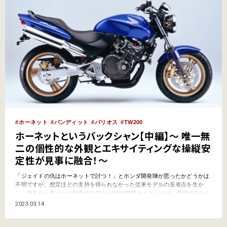
ホーネット
バンディット
バリオス
TW200
ホーネットというバックシャン【中編】～ 唯一無
二の個性的な外観とエキサイティングな操縦安
定性が見事に融合！～
「ジェイドの仇はホーネットで討つ！」とホンダ開発陣が思ったかどうかは
不明ですが、想定ほどの支持を得られなかった従来モデルの反省点を生か
し、車名も一新された新世代の250㏄並列4気筒ネイキッドは、登場するなり
引く手あまたな存在となります。いざ走らせてみても非常に個性的かつ安心
2023.03.14
感のあるハンドリングは“さすが”の仕上がりっぷりでした！ ホーネットとい
うバックシャン【前編】はコチラ 「250㏄はこ…