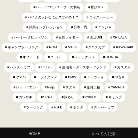
レッドバロンユーザーの利点
那須MSL
バイクのソレなにがスゴイの！？
ウィズハーレー
試乗インプレッション
日本一周
ニンジャ
ハーレーダビッドソン
女性ライダー
SUZUKI
XR BAJA
キャンプツーリング
ROM
MT-09
クロスカブ
KAWASAKI
オフロード
ハーレー
メンテナンス
HONDA
ハンターカブ
CT125
那須モータースポーツランド
カスタム
ヤマハ
トライアンフ
BMW
ドゥカティ
中古車
レッドバロン
Ninja
スズキ
原付二種
YAMAHA
カワサキ
SR400
旅めし
Z900RS
キャンプ
ツーリング
R★B
ホンダ
スーパーカブ
HOME
すべての記事