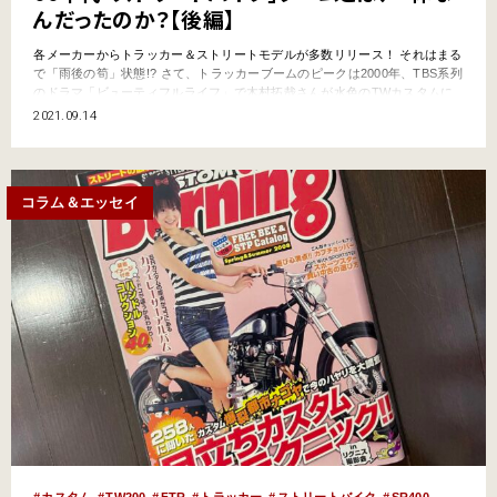
んだったのか？【後編】
各メーカーからトラッカー＆ストリートモデルが多数リリース！ それはまる
で「雨後の筍」状態!? さて、トラッカーブームのピークは2000年、TBS系列
のドラマ「ビューティフルライフ」で木村拓哉さんが水色のTWカスタムに
乗ってから。これでTW人気は不動のものとなり、さらにその後、各メーカ
2021.09.14
ーからニューモデルとしてストリートバイクが多数リリースされた。 たとえ
ばグラストラッカー・ビッグボーイは、タイヤ…
コラム＆エッセイ
カスタム
TW200
FTR
トラッカー
ストリートバイク
SR400