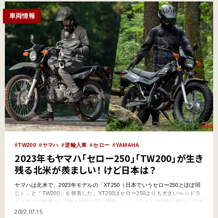
車両情報
TW200
ヤマハ
逆輸入車
セロー
YAMAHA
2023年もヤマハ「セロー250」「TW200」が生き
残る北米が羨ましい！ けど日本は？
ヤマハは北米で、2023年モデルの「XT250（日本でいうセロー250とほぼ同
じ）」と「TW200」を発表した。XT250はセロー250よりも大きいヘッドラ
イトなどが特徴で、TWは初代と同じ四角いヘッドライトの200cc版だ。日本
でもジャストサイズ・デュアルパーパス車の復活が待ち望まれている
2022.07.15
が……。●文：ヤングマシン編集部 XT250はインジェクション、TW200はキ