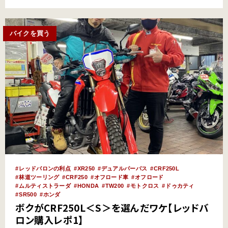
ャブレター仕様 ヤマハが北…
バイクを買う
レッドバロンの利点
XR250
デュアルパーパス
CRF250L
林道ツーリング
CRF250
オフロード車
オフロード
ムルティストラーダ
HONDA
TW200
モトクロス
ドゥカティ
SR500
ホンダ
ボクがCRF250L＜S＞を選んだワケ【レッドバ
ロン購入レポ1】