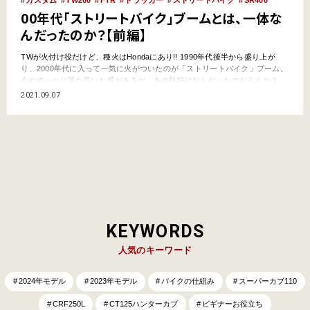
00年代「ストリートバイク」ブームとは、一体な
んだったのか？【前編】
TWが火付け役だけど、種火はHondaにあり!! 1990年代後半から盛り上が
り、2000年代に入って一気に火がついたのが「ストリートバイク」ブーム。
今やすっかり落ち着いた感があるが、あの熱狂はなんだったのだろうか？
1980年代後半からはじまったレーサーレプリカブームによる性能至上主義か
2021.09.07
ら、バイク本来の魅力を取り戻すべくオーソドックスなスタイリングと必要
にして十分な性能で、多くのライダーにバ…
KEYWORDS
人気のキーワード
2024年モデル
2023年モデル
バイクの仕組み
スーパーカブ110
CRF250L
CT125ハンターカブ
ビギナーお役立ち