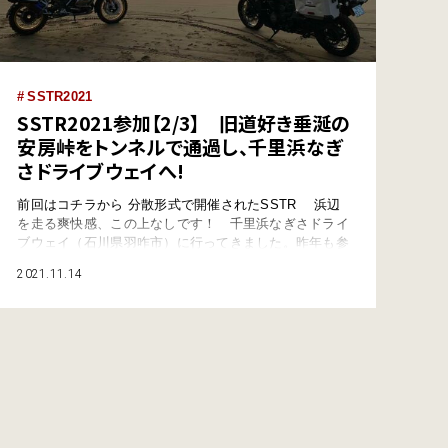
SSTR2021
SSTR2021参加【2/3】 旧道好き垂涎の
安房峠をトンネルで通過し、千里浜なぎ
さドライブウェイへ!
前回はコチラから 分散形式で開催されたSSTR 浜辺
を走る爽快感、この上なしです！ 千里浜なぎさドライ
ブウェイ（石川県羽咋市）に行ってきました。昨年も参
加した「SSTR」（サンライズ・サンセット・ツーリン
2021.11.14
グ・ラリー）」に2年連続でエントリー。世界的なオー
トバイ冒険家・風間深志が発案したオートバイによる独
創的なツーリングラリーです。 日の出とともに自
身で定めた日本列島の東海岸、つまり太平…