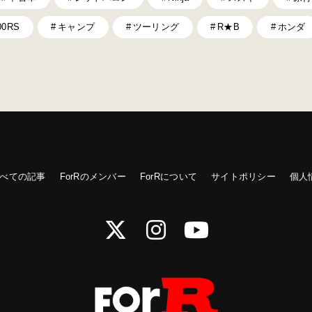
00RS
キャンプ
ツーリング
R★B
ホンダ
べての記事
ForRのメンバー
ForRについて
サイトポリシー
個人