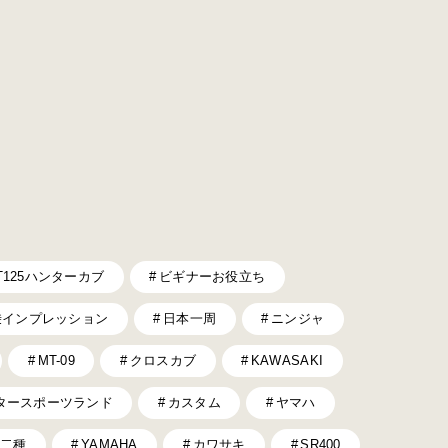
T125ハンターカブ
ビギナーお役立ち
乗インプレッション
日本一周
ニンジャ
MT-09
クロスカブ
KAWASAKI
タースポーツランド
カスタム
ヤマハ
二種
YAMAHA
カワサキ
SR400