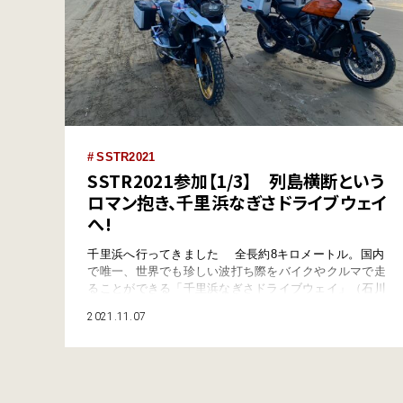
SSTR2021
SSTR2021参加【1/3】 列島横断という
ロマン抱き、千里浜なぎさドライブウェイ
へ!
千里浜へ行ってきました 全長約8キロメートル。国内
で唯一、世界でも珍しい波打ち際をバイクやクルマで走
ることができる「千里浜なぎさドライブウェイ」（石川
県羽咋市）に行ってきました！ 青空の下、打ち寄せる
2021.11.07
波のすぐ横をバイクで颯爽と走る。まさに最高の体験で
す。 ただ走るだけで、十分すぎるほどに楽しい。い
いや、楽しいを通り越してもう幸せな気分なのですが、
ボクには目的といいますか、千里浜を目指すキッ…