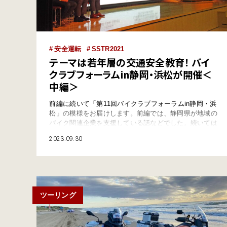
安全運転
SSTR2021
テーマは若年層の交通安全教育！ バイ
クラブフォーラムin静岡・浜松が開催＜
中編＞
前編に続いて「第11回バイクラブフォーラムin静岡・浜
松」の模様をお届けします。前編では、静岡県が地域の
バイク関連企業を支援している話などでした。続いては
「静岡県における二輪車活用事例」ということで、磐田
2023.09.30
市と浜松市が登壇しました。 SSTR関連イベントで盛り
上げに貢献する磐田市 磐田市の取組みとして紹介され
たのは、近年活況を呈しているSSTR（サンライズ・サ
ンセット・ツーリング・ラリー）に…
ツーリング