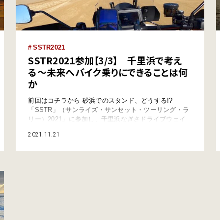
SSTR2021
SSTR2021参加【3/3】 千里浜で考え
る〜未来へバイク乗りにできることは何
か
前回はコチラから 砂浜でのスタンド、どうする!?
「SSTR」（サンライズ・サンセット・ツーリング・ラ
リー）2021」に参加し、千里浜なぎさドライブウェイ
（石川県羽咋市）を走ってきました。日の出とともに自
2021.11.21
身で定めた日本列島の東海岸、つまり太平洋岸や瀬戸内
海側からスタートし、日没までに能登半島の千里浜を目
指します。そのレポート、3回目となる今回は最終話で
す。ぜひ、最後までお付き合いください。 …