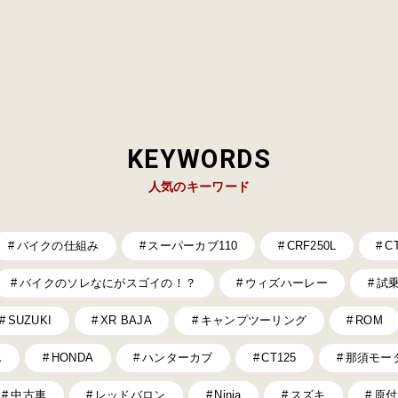
KEYWORDS
人気のキーワード
バイクの仕組み
スーパーカブ110
CRF250L
C
バイクのソレなにがスゴイの！？
ウィズハーレー
試
SUZUKI
XR BAJA
キャンプツーリング
ROM
ス
HONDA
ハンターカブ
CT125
那須モー
中古車
レッドバロン
Ninja
スズキ
原付