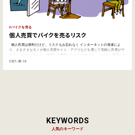
バイクを売る
個人売買でバイクを売るリスク
個人売買は便利だけど、リスクもお忘れなく インターネットの発達によ
り、さまざまなモノが個人売買サイト・アプリなどを通じて気軽に売買がで
きるようになりました。便利って素晴らしい！ けれども、バイク（車両）だ
けは個人売買を行なうのは危険です！ 今回は、そんな危険な事例をご紹介し
2021.08.16
ます。 A君は１ヶ月ほど前、個人売買アプリで250ccのバイクを出品。それ
を見たBさん…
KEYWORDS
人気のキーワード