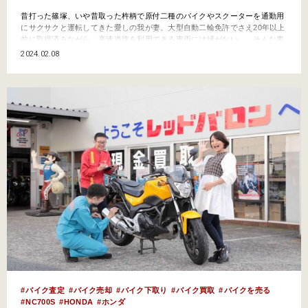
昔打った篠塚、いや昔取った杵柄で原付二種のバイクやスクーターを通勤用
にサクサクと運転してきた愛しの我が妻。大型自動二輪免許でさえ20年以上
前に取得済みながら、高速道路を利用できる車両には縁がない……そんな事
態が急展開！ 2年前（2022年）の春に突然スズキ「ジクサー250」を手に
2024.02.08
入れました。駄菓子菓子、走行距離は全く伸びないまま月日は流れ「もう売
っちゃわない？」ということに!? …
バイク査定
バイク売却
バイク下取り
バイク買取
バイクを売る
NC700S
HONDA
ホンダ