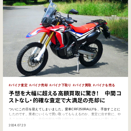
バイク査定
バイク売却
バイク下取り
バイク買取
バイクを売る
予想を大幅に超える高額買取に驚き！ 中間コ
ストなし・的確な査定で大満足の売却に
ついにこの日を迎えてしまいました。愛車CRF250RALLYを、手放すことに
したのです。業者にいくらで買い取ってもらえるのか、査定に出す前に、や
ることはいろいろ。自分の好みで取り付けたパーツをノーマルに戻したり、
きれいに洗車したり。そしていよいよ査定。するとうれしいことに、予想を
2024.07.23
大幅に上回る金額で売却できたのです。今回はそんなお話。 ありがとう我が