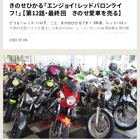
きのせひかる「エンジョイ！レッドバロンライ
フ！」 【第12話・最終回 きのせ愛車を売る】
どうも！レッド･バロ子、こと、きのせひかるです！ 2年前、レッドバロン
で初の大型バイクを購入した私きのせが、レッドバロンの会員特典を骨の髄
までしゃぶり尽くしてきたこちらのコラムですが、なんと、今回が最終話と
なります。しかも最後のテーマは『きのせ、バイクを売る！！！』 という
2022.01.06
のも、わたくしごとではありますが、昨年結婚し、このたび第一子を授かり
ました。そして、妊娠中の運転によるリス…