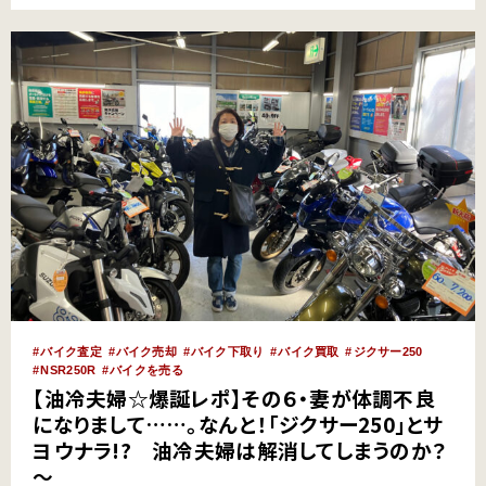
愛車よ 大型スクリーンや大容量フューエル…
バイク査定
バイク売却
バイク下取り
バイク買取
ジクサー250
NSR250R
バイクを売る
【油冷夫婦☆爆誕レポ】その６・妻が体調不良
になりまして……。なんと！「ジクサー250」とサ
ヨウナラ!? 油冷夫婦は解消してしまうのか？
～