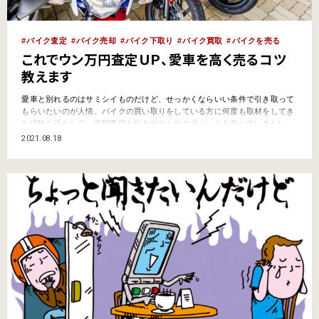
バイク査定
バイク売却
バイク下取り
バイク買取
バイクを売る
これでウン万円査定ＵＰ、愛車を高く売るコツ
教えます
愛車と別れるのはサミシイものだけど、せっかくならいい条件で引き取って
もらいたいのが人情。バイクの買い取りをしている方に何度も取材をしてき
た経験を活かして、高額査定を引き出すためのポイントを並べていきたい。
ゴマカシはきかない……、一番重要なポイントはココ！ まず、結論から述べ
2021.08.18
てしまうと、「普段からきちんとメンテナンスしているかどうか」が最大の
ポイントと言える。……なんとも身もフタもない結論だが…