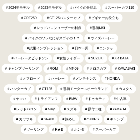
2024年モデル
2023年モデル
バイクの仕組み
スーパーカブ110
CRF250L
CT125ハンターカブ
ビギナーお役立ち
レッドバロンユーザーの利点
那須MSL
バイクのソレなにがスゴイの！？
ウィズハーレー
試乗インプレッション
日本一周
ニンジャ
ハーレーダビッドソン
女性ライダー
SUZUKI
XR BAJA
キャンプツーリング
ROM
MT-09
クロスカブ
KAWASAKI
オフロード
ハーレー
メンテナンス
HONDA
ハンターカブ
CT125
那須モータースポーツランド
カスタム
ヤマハ
トライアンフ
BMW
ドゥカティ
中古車
レッドバロン
Ninja
スズキ
原付二種
YAMAHA
カワサキ
SR400
旅めし
Z900RS
キャンプ
ツーリング
R★B
ホンダ
スーパーカブ