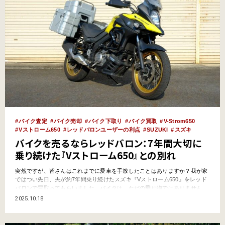
バイク査定
バイク売却
バイク下取り
バイク買取
V-Strom650
Vストローム650
レッドバロンユーザーの利点
SUZUKI
スズキ
バイクを売るならレッドバロン：7年間大切に
乗り続けた『Vストローム650』との別れ
突然ですが、皆さんはこれまでに愛車を手放したことはありますか？我が家
ではつい先日、夫が約7年間乗り続けたスズキ『Vストローム650』をレッド
バロンで買取ってもらいました。バイクは、ただの乗り物ではありません。
人車一体となってお気に入りの道を駆け抜け、見知らぬ土地を旅し、時には
2025.10.18
雨に打たれながら苦楽をともにする。そんな、人生の一部を共有する相棒で
す。だからこそ、手放すときには納得のできる価格で、大切に…