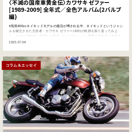
〈不滅の国産車黄金伝〉カワサキ ゼファー
[1989-2009] 全年式／全色アルバム(2バルブ
編)
4気筒400ccネイキッドモデルの復活が噂される中、ネイキッドというジャン
ルを確立させた立役者・カワサキ ゼファー(400)の軌跡を振り返ってみよ
う。まずは1989年に登場した初代・2バルブエンジン搭載の全年式／全色を
紹介する。(ヤングマシン2024年12月号より転載) ●文:伊藤康司(ヤングマシ
2025.07.04
ン編集部) ●写真:カワサキモータースジャパン/YM Archives [1989] ZR400-
…
コラム＆エッセイ