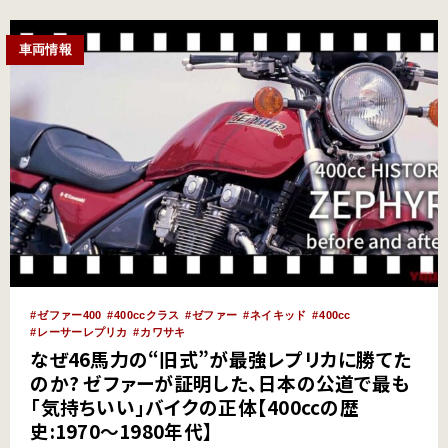
名車を振り返る。 ●文:ヤングマシン編集部 ●写真:…
車両情報
ゼファー400
400ccクラス
ゼファー
ネイキッド
400cc
レーサーレプリカ
カワサキ
なぜ46馬力の“旧式”が最強レプリカに勝てた
のか? ゼファーが証明した、日本の公道で最も
「気持ちいい」バイクの正体【400ccの歴
史:1970～1980年代】