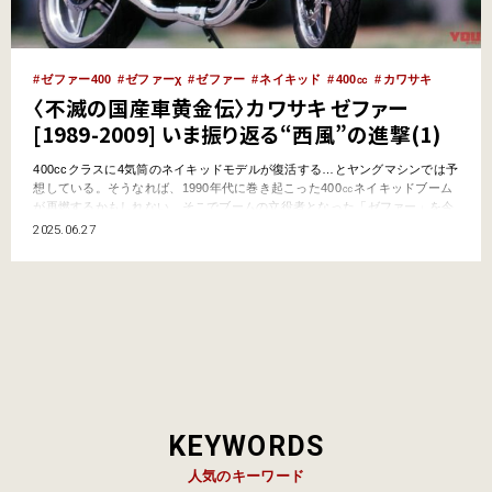
ゼファー400
ゼファーχ
ゼファー
ネイキッド
400㏄
カワサキ
〈不滅の国産車黄金伝〉カワサキ ゼファー
[1989-2009] いま振り返る“西風”の進撃(1)
400ccクラスに4気筒のネイキッドモデルが復活する…とヤングマシンでは予
想している。そうなれば、1990年代に巻き起こった400㏄ネイキッドブーム
が再燃するかもしれない。そこでブームの立役者となった「ゼファー」を今
一度振り返りたい。はたして何が革命的だったのか。本誌秘蔵アーカイブに
2025.06.27
よる当時の熱気とともにプレイバックしよう。 ●文:沼尾宏明(ヤングマシン
編集部) ●写真:YM Archives …
KEYWORDS
人気のキーワード