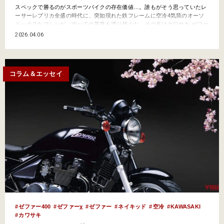
スペックで勝るのがスポーツバイクの存在価値…。誰もがそう思っていたレ
ーサーレプリカ全盛の時代に、突如現れた鉄フレームに空冷4気筒のオーソ
ドックスなマシンが、すべての基準を塗り替えた。その名はカワサキ ゼファ
ーだ! ●文:ヤングマシン編集部(宮田健一) ●写真:真弓悟史 前時代的な46psの
2026.04.06
バイクが予想を覆す大ヒット! ’70年代後半に訪れた空前のバイクブーム。そ
して’80年代半ばに始まったレ…
コラム＆エッセイ
ゼファー400
ゼファーχ
ゼファー
ネイキッド
空冷
KAWASAKI
カワサキ