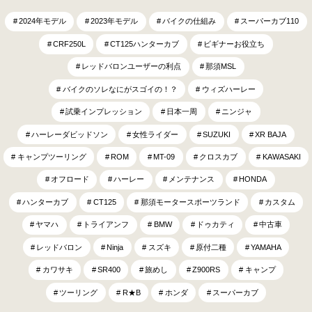
2024年モデル
2023年モデル
バイクの仕組み
スーパーカブ110
CRF250L
CT125ハンターカブ
ビギナーお役立ち
レッドバロンユーザーの利点
那須MSL
バイクのソレなにがスゴイの！？
ウィズハーレー
試乗インプレッション
日本一周
ニンジャ
ハーレーダビッドソン
女性ライダー
SUZUKI
XR BAJA
キャンプツーリング
ROM
MT-09
クロスカブ
KAWASAKI
オフロード
ハーレー
メンテナンス
HONDA
ハンターカブ
CT125
那須モータースポーツランド
カスタム
ヤマハ
トライアンフ
BMW
ドゥカティ
中古車
レッドバロン
Ninja
スズキ
原付二種
YAMAHA
カワサキ
SR400
旅めし
Z900RS
キャンプ
ツーリング
R★B
ホンダ
スーパーカブ