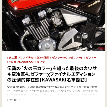
火の玉
ファイナル
空冷4気筒
ゼファー400
ゼファーχ
ゼファー
400㏄
KAWASAKI
カワサキ
伝説の「火の玉カラー」を纏った最後のカワサ
キ空冷直4。ゼファーχファイナルエディション
の圧倒的存在感【KAWASAKI名車探訪】
空冷直列4気筒。その言葉の響きだけで胸が熱くなるバイク乗りは多いはず
だ。平成の終わりにかけて姿を消していった空冷エンジンの、カワサキにお
ける最後の血脈が「ゼファーχファイナルエディション」だ。2009年に発売
されたこのモデルは、伝説の名車「Z1」を彷彿とさせる火の玉カラーを身に
2026.06.01
纏い、有終の美を飾った。この記事では、今なお色褪せない魅力を持つこの