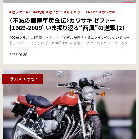
ゼファー400
4気筒
ゼファー
ネイキッド
400cc
カワサキ
〈不滅の国産車黄金伝〉カワサキ ゼファー
[1989-2009] いま振り返る“西風”の進撃(2)
400ccクラスに4気筒のネイキッドモデルが復活する…とヤングマシンでは予
想している。そうなれば、1990年代に巻き起こった400ネイキッドブームが
再燃するかもしれない。そこでブームの立役者となった「ゼファー」を今一
度振り返りたい。はたして何が革命的だったのか。本誌秘蔵アーカイブによ
2025.06.30
る当時の熱気とともにプレイバックしよう。 ●文:沼尾宏明(ヤングマシン編
集部) ●写真:YM Archives …
コラム＆エッセイ