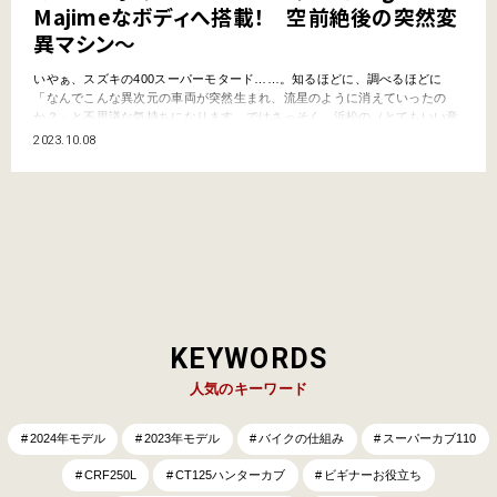
Majimeなボディへ搭載！ 空前絶後の突然変
異マシン～
いやぁ、スズキの400スーパーモタード……。知るほどに、調べるほどに
「なんでこんな異次元の車両が突然生まれ、流星のように消えていったの
か？」と不思議な気持ちになります。ではさっそく、浜松の（とてもいい意
味で）大変な変態メーカーが生み出した珠玉のマシンについて語りおろして
2023.10.08
まいりましょう！ VRXロードスターというレアな名車【後編】はコチ
ラ！ ま…
KEYWORDS
人気のキーワード
2024年モデル
2023年モデル
バイクの仕組み
スーパーカブ110
CRF250L
CT125ハンターカブ
ビギナーお役立ち