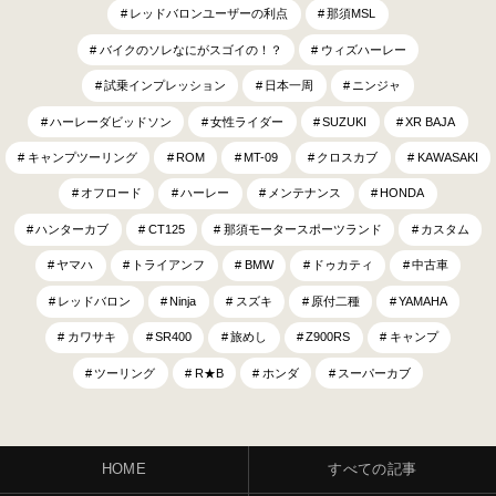
レッドバロンユーザーの利点
那須MSL
バイクのソレなにがスゴイの！？
ウィズハーレー
試乗インプレッション
日本一周
ニンジャ
ハーレーダビッドソン
女性ライダー
SUZUKI
XR BAJA
キャンプツーリング
ROM
MT-09
クロスカブ
KAWASAKI
オフロード
ハーレー
メンテナンス
HONDA
ハンターカブ
CT125
那須モータースポーツランド
カスタム
ヤマハ
トライアンフ
BMW
ドゥカティ
中古車
レッドバロン
Ninja
スズキ
原付二種
YAMAHA
カワサキ
SR400
旅めし
Z900RS
キャンプ
ツーリング
R★B
ホンダ
スーパーカブ
HOME
すべての記事