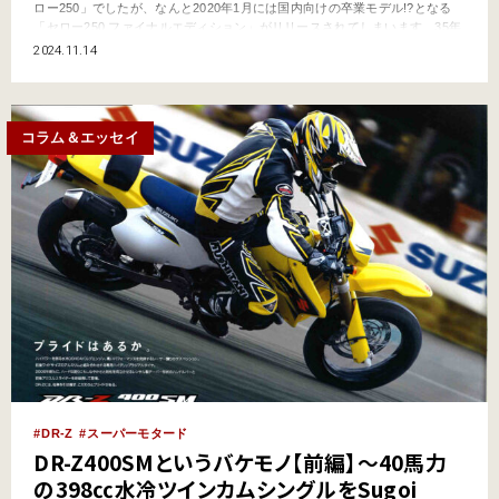
ロー250」でしたが、なんと2020年1月には国内向けの卒業モデル!?となる
「セロー250 ファイナルエディション」がリリースされてしまいます。35年
前にデビューした“初代”を最大限にリスペクトしたカラーリングは往年を知
2024.11.14
るものにとって懐かしく、新規ユーザーにとっては新鮮そのもの。当然のご
とく超絶引く手あまたな状態に……！ …
コラム＆エッセイ
DR-Z
スーパーモタード
DR-Z400SMというバケモノ【前編】～40馬力
の398㏄水冷ツインカムシングルをSugoi