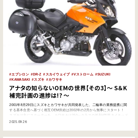
エプシロン
DR-Z
スカイウェイブ
Vストローム
SUZUKI
KAWASAKI
スズキ
カワサキ
アナタの知らないOEMの世界【その3】～ S＆K
補完計画の進捗は!? ～
2001年8月29日にスズキとカワサキが共同発表した、二輪車の業務提携に関
する基本合意へ基づく相互OEM供給は2002年の2月から無事にスタート！
スズキは主にスクーターを、カワサキは250㏄クラスの並列4気筒ネイキッド
とモタードモデルをメインに相手方へと提供し、Win-Winの関係はこれから
2025.09.26
幾久しく続く……と思われていたのですが!? アナタの知らないOEMの…