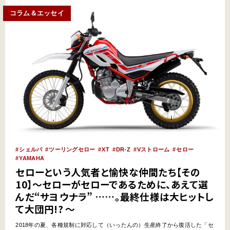
コラム＆エッセイ
シェルパ
ツーリングセロー
XT
DR-Z
Vストローム
セロー
YAMAHA
セローという人気者と愉快な仲間たち【その
10】～セローがセローであるために、あえて選
んだ“サヨウナラ” ……。最終仕様は大ヒットし
て大団円!? ～
2018年の夏、各種規制に対応して（いったんの）生産終了から復活した「セ