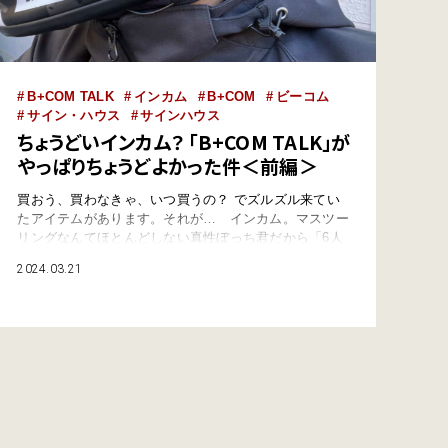
B+COM TALK
インカム
B+COM
ビーコム
サイン・ハウス
サインハウス
ちょうどいインカム？ 「B+COM TALK」が
やっぱりちょうどよかった件＜前編＞
買おう、買わなきゃ、いつ買うの？ でズルズル来てい
たアイテムがあります。それが… インカム。マスツー
リングなんてほとんどしない真性ぼっち君だから「6人
まで同時通話可能！」「メッシュ通信で人数の増減に自
2024.03.21
動対応！」とか言われても「えぇ…」って感じだったん
ですよね。それでも、普段インカムは使ってきたんで
す。ユニバーサル接続のみのインカムを8年くらい。自
分の物持ちの良さにも驚きますけど。で、用途は何かと
言…