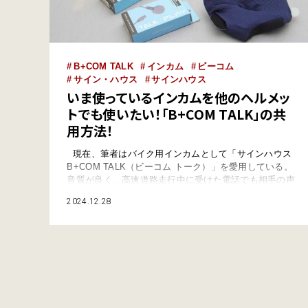
B+COM TALK
インカム
ビーコム
サイン・ハウス
サインハウス
いま使っているインカムを他のヘルメッ
トでも使いたい！「B+COM TALK」の共
用方法！
現在、筆者はバイク用インカムとして「サインハウス
B+COM TALK（ビーコム トーク）」を愛用している。
音質が良く、高速道路走行中に受けた電話でも相手の声
がよく聞こえるので、移動の多い仕事柄とても助かって
2024.12.28
いる。 ビーコムトークはビーコムシリーズではエント
リーモデルにあたるが、ソロで行動することが多い自分
にとっては、現状最適なBluetoothインカムとなってい
る。 なお…