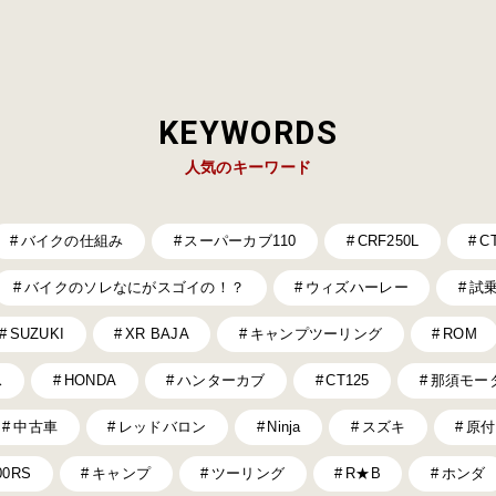
KEYWORDS
人気のキーワード
バイクの仕組み
スーパーカブ110
CRF250L
C
バイクのソレなにがスゴイの！？
ウィズハーレー
試
SUZUKI
XR BAJA
キャンプツーリング
ROM
ス
HONDA
ハンターカブ
CT125
那須モー
中古車
レッドバロン
Ninja
スズキ
原付
00RS
キャンプ
ツーリング
R★B
ホンダ