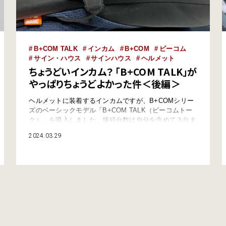
B+COM TALK
インカム
B+COM
ビーコム
サイン・ハウス
サインハウス
ヘルメット
ちょうどいインカム？ 「B+COM TALK」が
やっぱりちょうどよかった件＜後編＞
ヘルメットに装着するインカムですが、B+COMシリー
ズのベーシックモデル「B+COM TALK（ビーコムトー
ク）」を購入しました。接続台数は自分を含めて３台ま
でと少な目だけど、ユニバーサル接続もできるし、ほぼ
2024.03.29
ほぼぼっち（言い慣れた）の自分にはちょうどよいって
わけです（前編はコチラを参照）。 後編ではB+COM
TALK装着時のコツと注意点、さらにはスマホアプリと
連携する時の注意点（知らないと…