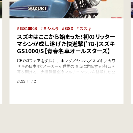
GS1000S
ヨシムラ
GSX
スズキ
スズキはここから始まった! 初のリッター
マシンが成し遂げた快進撃[’78-]スズキ
GS1000/S【青春名車オールスターズ】
CB750フォアを尖兵に、ホンダ／ヤマハ／スズキ／カワ
サキの日本4大メーカーが世界の頂点に君臨する時代が
幕を開ける。大排気量空冷マルチエンジンを搭載した公
道の王者たち、その勇姿をご覧いただこう。本記事で
2022.11.12
は、スズキ初のリッターマシンであり、現代のGSXシ
リーズに連なる名車 GS1000/Sを紹介する。 ※本記事
はヤングマシン特別号 青春単車大図鑑からの転載で
す。 ●文:ヤングマシン編集部 鈴鹿8…