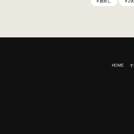
旅めし
Z9
HOME
す