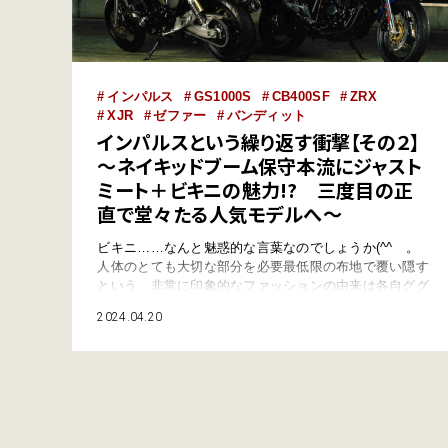
インパルス
GS1000S
CB400SF
ZRX
XJR
ゼファー
バンディット
インパルスという繰り返す衝撃【その２】
～ネイキッドブーム保守本流にジャスト
ミート＋ビキニの魅力!? 三度目の正
直で堂々たる人気モデルへ～
ビキニ……なんと魅惑的な言葉なのでしょうか(^^ゞ。
人体のとても大切な部分を必要最低限の布地で覆い隠す
という、非常に印象的なファッションの由来は各自ググ
っていただくとして、バイクの世界にもビキニうんたら
2024.04.20
というものがありましたよね？ そうです、「ビキニカ
ウル」です。3代目にして非常にコンサバティブな出で
立ちで登場した“インパルス”はライバルが真似できない
＋αの魅力で広い支持を得ました！ &nb…