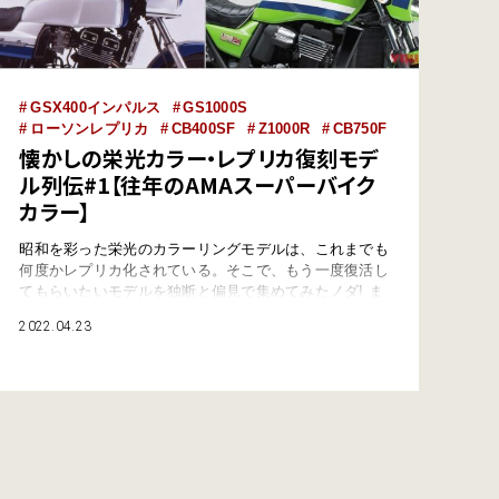
GSX400インパルス
GS1000S
ローソンレプリカ
CB400SF
Z1000R
CB750F
懐かしの栄光カラー・レプリカ復刻モデ
ル列伝#1【往年のAMAスーパーバイク
カラー】
昭和を彩った栄光のカラーリングモデルは、これまでも
何度かレプリカ化されている。そこで、もう一度復活し
てもらいたいモデルを独断と偏見で集めてみたノダ! ま
ずは往年のAMAスーパーバイクカラーレプリカから。
2022.04.23
●文:ヤングマシン編集部(野田ノダ夫) ホンダCB400スー
パーフォア[’99]：”F”のスペンサーカラーをまた見たい!
懐かしカラーと言えばスーパースポーツが定番だが、ネ
イ…