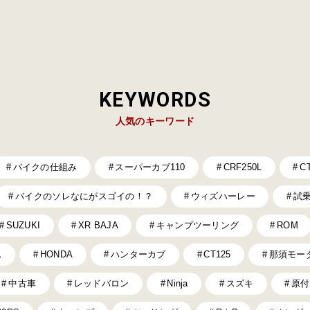
KEYWORDS
人気のキーワード
バイクの仕組み
スーパーカブ110
CRF250L
C
バイクのソレなにがスゴイの！？
ウィズハーレー
試
SUZUKI
XR BAJA
キャンプツーリング
ROM
ス
HONDA
ハンターカブ
CT125
那須モー
中古車
レッドバロン
Ninja
スズキ
原付