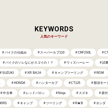
KEYWORDS
人気のキーワード
バイクの仕組み
スーパーカブ110
CRF250L
C
バイクのソレなにがスゴイの！？
ウィズハーレー
試
SUZUKI
XR BAJA
キャンプツーリング
ROM
ス
HONDA
ハンターカブ
CT125
那須モー
中古車
レッドバロン
Ninja
スズキ
原付
00RS
キャンプ
ツーリング
R★B
ホンダ