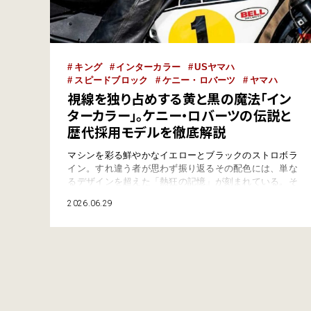
キング
インターカラー
USヤマハ
スピードブロック
ケニー・ロバーツ
ヤマハ
視線を独り占めする黄と黒の魔法「イン
ターカラー」。ケニー・ロバーツの伝説と
歴代採用モデルを徹底解説
マシンを彩る鮮やかなイエローとブラックのストロボラ
イン。すれ違う者が思わず振り返るその配色には、単な
るデザインを超えた「熱狂の記憶」が刻まれている。そ
れが1970年代後半、世界最高峰のレースでケニー・ロ
2026.06.29
バーツとともに伝説を打ち立てた「インターカラー」
だ。本記事では、この伝説のカラーが持つ歴史的な背景
と圧倒的な魅力、そして現代に蘇った珠玉のモデルたち
を紹介する。 ●文:ヤングマシン編集部 ●外部リ…