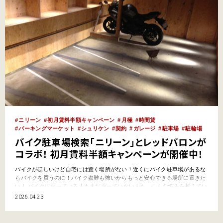
ニリーン
初月賃料半額キャンペーン
月極
時間貸
パーキングマーケット
シュリケン
契約
ガレージ
駐車場
駐輪場
バイク駐車場検索「ニリーン」とレッドバロンが
コラボ！ 初月賃料半額キャンペーンが開催中！
バイクがほしいけど自宅には置く場所がない！近くにバイク駐車場があるな
らバイクを買うのに！バイク盗難も怖いからもっと安心できる場所に置きた
い！ バイクに乗っている人もまだ乗っていない人も、こんな悩みを抱えてい
る人はまだまだ多い。そんな人たちに朗報なのが、今回のコラボキャンペー
2026.04.23
ンだ。 QRを読み込んでからニリーンへ！ 初月賃料半額キャンペーン バイ
ク月極駐車場検索サイト「ニリーン」と二輪販売店最…