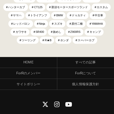
ハンターカブ
CT125
那須モータースポーツランド
カスタム
ヤマハ
トライアンフ
BMW
ドゥカティ
中古車
レッドバロン
Ninja
スズキ
原付二種
YAMAHA
カワサキ
SR400
旅めし
Z900RS
キャンプ
ツーリング
R★B
ホンダ
スーパーカブ
HOME
すべての記事
ForRのメンバー
ForRについて
サイトポリシー
個人情報保護方針