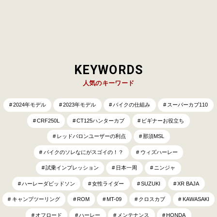
KEYWORDS
人気のキーワード
2024年モデル
2023年モデル
バイクの仕組み
スーパーカブ110
CRF250L
CT125ハンターカブ
ビギナーお役立ち
レッドバロンユーザーの利点
那須MSL
バイクのソレなにがスゴイの！？
ウィズハーレー
試乗インプレッション
日本一周
ニンジャ
ハーレーダビッドソン
女性ライダー
SUZUKI
XR BAJA
キャンプツーリング
ROM
MT-09
クロスカブ
KAWASAKI
オフロード
ハーレー
メンテナンス
HONDA