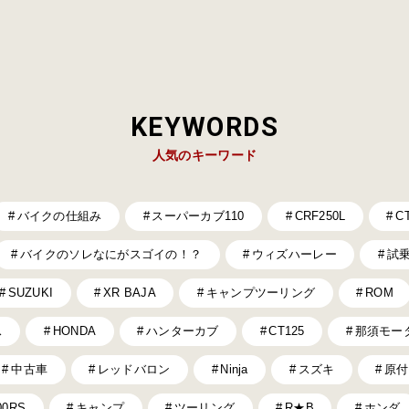
KEYWORDS
人気のキーワード
バイクの仕組み
スーパーカブ110
CRF250L
C
バイクのソレなにがスゴイの！？
ウィズハーレー
試
SUZUKI
XR BAJA
キャンプツーリング
ROM
ス
HONDA
ハンターカブ
CT125
那須モー
中古車
レッドバロン
Ninja
スズキ
原付
00RS
キャンプ
ツーリング
R★B
ホンダ