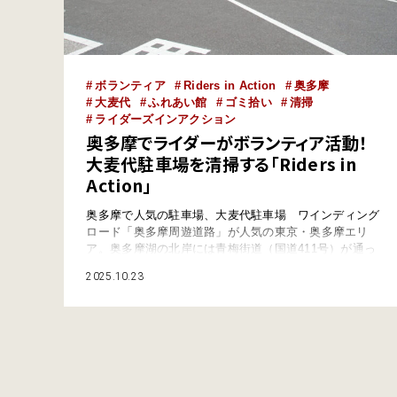
ボランティア
Riders in Action
奥多摩
大麦代
ふれあい館
ゴミ拾い
清掃
ライダーズインアクション
奥多摩でライダーがボランティア活動！
大麦代駐車場を清掃する「Riders in
Action」
奥多摩で人気の駐車場、大麦代駐車場 ワインディング
ロード「奥多摩周遊道路」が人気の東京・奥多摩エリ
ア。奥多摩湖の北岸には青梅街道（国道411号）が通っ
ているが、ツーリングの休憩地として、また休日ともな
2025.10.23
れば多くのクルマ・バイクファンが集まる場所として知
られているのが大麦代（おおむぎしろ）駐車場だ。 小
河内（おごうち）ダムにほど近く、広々とした舗装駐車
場には…