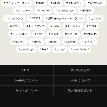
キャンプツーリング
ROM
MT-09
クロスカブ
KAWASAKI
オフロード
ハーレー
メンテナンス
HONDA
ハンターカブ
CT125
那須モータースポーツランド
カスタム
ヤマハ
トライアンフ
BMW
ドゥカティ
中古車
レッドバロン
Ninja
スズキ
原付二種
YAMAHA
カワサキ
SR400
旅めし
Z900RS
キャンプ
ツーリング
R★B
ホンダ
スーパーカブ
HOME
すべての記事
ForRのメンバー
ForRについて
サイトポリシー
個人情報保護方針