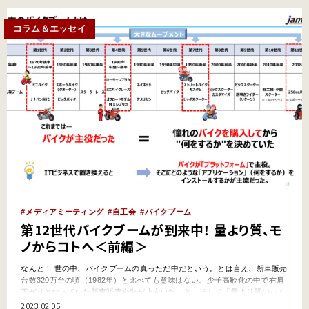
コラム＆エッセイ
メディアミーティング
自工会
バイクブーム
第12世代バイクブームが到来中！ 量より質、モ
ノからコトへ＜前編＞
なんと！ 世の中、バイクブームの真っただ中だという。とは言え、新車販売
台数320万台の頃（1982年）と比べても意味はない。少子高齢化の中で右肩
下がりとなっていた新車販売台数が上向いたこと、そして「量より質のバイ
クブーム」が到来したことにこそ意味があるのだ。自工会二輪車委員会は、
2023.02.05