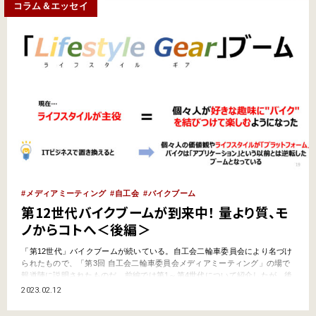
コラム＆エッセイ
メディアミーティング
自工会
バイクブーム
第12世代バイクブームが到来中！ 量より質、モ
ノからコトへ＜後編＞
「第12世代」バイクブームが続いている。自工会二輪車委員会により名づけ
られたもので、「第3回 自工会二輪車委員会メディアミーティング」の場で
報道陣に説明されたものだ。前編では第1～第4世代について紹介したが、後
編では第5世代以降（1990年代～）のブームを振り返りつつ、第12世代バイ
2023.02.12
クブームとそこにある課題についても紹介しよう。 第3回自工会二輪車委員
会メディアミーティング（2022年10月…