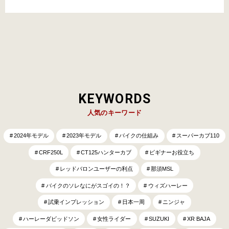
現在のバイクブームを「第12世代バイクブーム」と名付け、「第3回 自工会
二輪車委員会メディアミーティング」でメディア向け…
KEYWORDS
人気のキーワード
2024年モデル
2023年モデル
バイクの仕組み
スーパーカブ110
CRF250L
CT125ハンターカブ
ビギナーお役立ち
レッドバロンユーザーの利点
那須MSL
バイクのソレなにがスゴイの！？
ウィズハーレー
試乗インプレッション
日本一周
ニンジャ
ハーレーダビッドソン
女性ライダー
SUZUKI
XR BAJA