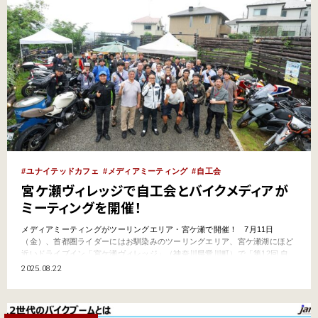
ユナイテッドカフェ
メディアミーティング
自工会
宮ケ瀬ヴィレッジで自工会とバイクメディアが
ミーティングを開催！
メディアミーティングがツーリングエリア・宮ケ瀬で開催！ 7月11日
（金）、首都圏ライダーにはお馴染みのツーリングエリア、宮ケ瀬湖にほど
近いドライブイン「宮ケ瀬ヴィレッジ」（神奈川県愛川町）で「第12回 自
工会二輪車委員会メディアミーティング メディアツーリングin宮ヶ瀬ヴィレ
2025.08.22
ッジ」が開催された。 自工会二輪車委員会メディアミーティングとは、国
内バイクメー…