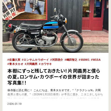
佐藤久実
ロンサムカウボーイ
河西啓介
嶋田智之
650W1
W1SA
青木タカオ
片岡義男
カワサキ
本棚にずっと残しておきたい! 片岡義男と僕ら
の夏。ロンサム・カウボーイの世界が詰まった
写真集！！
保存版と読む用に！ こんにちは、青木タカオです。“『クラクショN』片岡
義男と僕らの夏。”（2026年1月15日発売）が手元に届き、ニタニタしながら
読んでいます。 バイク誌『MOTO NAVI（モトナビ）』を創刊した編集者・
モータージャーナリストの河西啓介さんが、クラウドファンディングを通じ
2026.01.19
て刊行されたものです。 タイトルの通り、片岡義男さんに関することで、丸