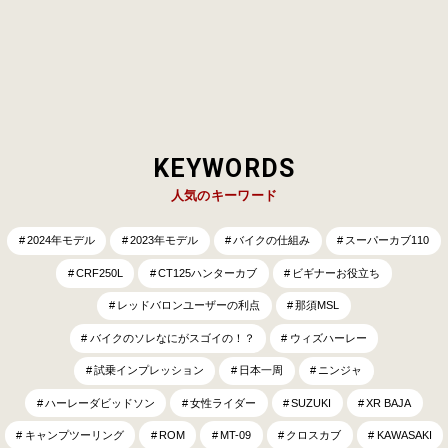
ごと一冊がその世界観で埋め尽くされ…
KEYWORDS
人気のキーワード
2024年モデル
2023年モデル
バイクの仕組み
スーパーカブ110
CRF250L
CT125ハンターカブ
ビギナーお役立ち
レッドバロンユーザーの利点
那須MSL
バイクのソレなにがスゴイの！？
ウィズハーレー
試乗インプレッション
日本一周
ニンジャ
ハーレーダビッドソン
女性ライダー
SUZUKI
XR BAJA
キャンプツーリング
ROM
MT-09
クロスカブ
KAWASAKI