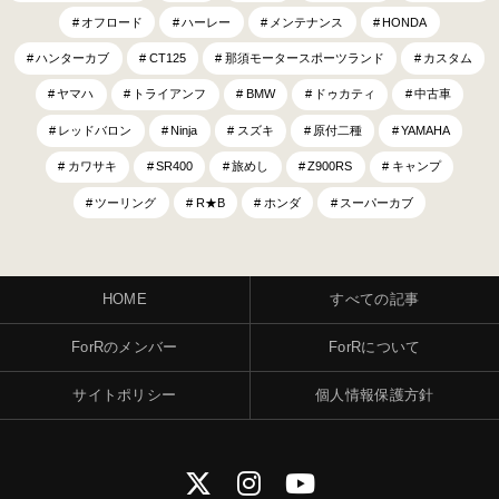
オフロード
ハーレー
メンテナンス
HONDA
ハンターカブ
CT125
那須モータースポーツランド
カスタム
ヤマハ
トライアンフ
BMW
ドゥカティ
中古車
レッドバロン
Ninja
スズキ
原付二種
YAMAHA
カワサキ
SR400
旅めし
Z900RS
キャンプ
ツーリング
R★B
ホンダ
スーパーカブ
HOME
すべての記事
ForRのメンバー
ForRについて
サイトポリシー
個人情報保護方針