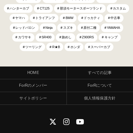
ハンターカブ
CT125
那須モータースポーツランド
カスタム
ヤマハ
トライアンフ
BMW
ドゥカティ
中古車
レッドバロン
Ninja
スズキ
原付二種
YAMAHA
カワサキ
SR400
旅めし
Z900RS
キャンプ
ツーリング
R★B
ホンダ
スーパーカブ
HOME
すべての記事
ForRのメンバー
ForRについて
サイトポリシー
個人情報保護方針