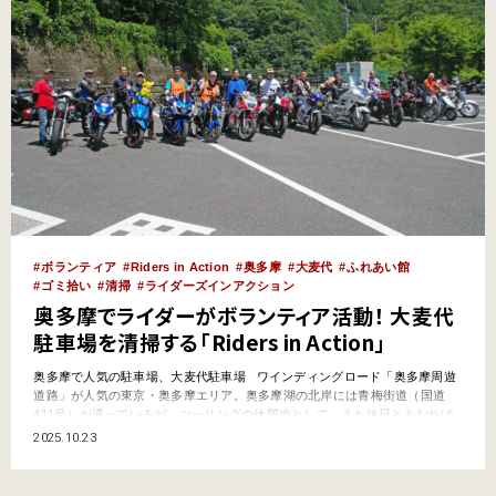
ボランティア
Riders in Action
奥多摩
大麦代
ふれあい館
ゴミ拾い
清掃
ライダーズインアクション
奥多摩でライダーがボランティア活動！ 大麦代
駐車場を清掃する「Riders in Action」
奥多摩で人気の駐車場、大麦代駐車場 ワインディングロード「奥多摩周遊
道路」が人気の東京・奥多摩エリア。奥多摩湖の北岸には青梅街道（国道
411号）が通っているが、ツーリングの休憩地として、また休日ともなれば
多くのクルマ・バイクファンが集まる場所として知られているのが大麦代
2025.10.23
（おおむぎしろ）駐車場だ。 小河内（おごうち）ダムにほど近く、広々と
した舗装駐車場には…