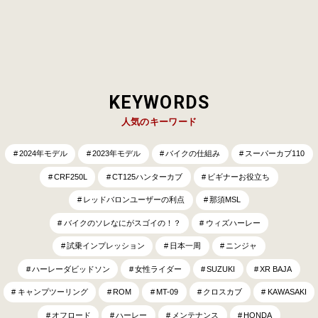
KEYWORDS
人気のキーワード
2024年モデル
2023年モデル
バイクの仕組み
スーパーカブ110
CRF250L
CT125ハンターカブ
ビギナーお役立ち
レッドバロンユーザーの利点
那須MSL
バイクのソレなにがスゴイの！？
ウィズハーレー
試乗インプレッション
日本一周
ニンジャ
ハーレーダビッドソン
女性ライダー
SUZUKI
XR BAJA
キャンプツーリング
ROM
MT-09
クロスカブ
KAWASAKI
オフロード
ハーレー
メンテナンス
HONDA