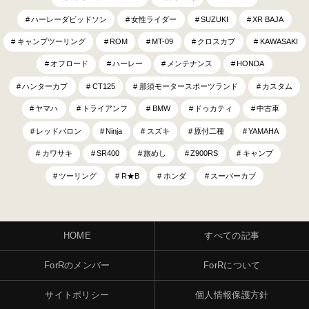
ハーレーダビッドソン
女性ライダー
SUZUKI
XR BAJA
キャンプツーリング
ROM
MT-09
クロスカブ
KAWASAKI
オフロード
ハーレー
メンテナンス
HONDA
ハンターカブ
CT125
那須モータースポーツランド
カスタム
ヤマハ
トライアンフ
BMW
ドゥカティ
中古車
レッドバロン
Ninja
スズキ
原付二種
YAMAHA
カワサキ
SR400
旅めし
Z900RS
キャンプ
ツーリング
R★B
ホンダ
スーパーカブ
HOME
すべての記事
ForRのメンバー
ForRについて
サイトポリシー
個人情報保護方針