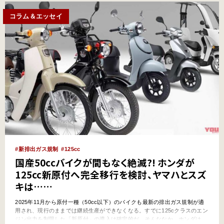
コラム＆エッセイ
新排出ガス規制
125cc
国産50ccバイクが間もなく絶滅?! ホンダが
125cc新原付へ完全移行を検討、ヤマハとスズ
キは……
2025年11月から原付一種（50cc以下）のバイクも最新の排出ガス規制が適
用され、現行のままでは継続生産ができなくなる。すでに125cクラスのエン
ジン出力を制限した「新原付」の導入は確定的だ。そんななか、ホンダは