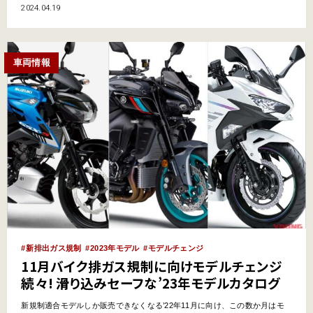
50ccエンジンの生産終了を検討しているという。 ●文:ヤングマシン編集部
2024.04.19
(ヨ) 次期タクトやジョルノは開発中止か 現行の排出ガス規制に適合した原付
一種（50cc）の継続生産は20…
車両情報
新排出ガス規制
2023年モデル
モデルチェンジ
11月バイク排ガス規制に向けモデルチェンジ
続々! 滑り込みセーフな’23年モデルカタログ
新規制適合モデルしか販売できなくなる’22年11月に向け、この数か月はモ