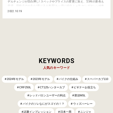
デルチェンジが目白押し! スペックやプライスの変更に加え、’23年の新色も
登場。現時点での主な“滑り込み車両”を一堂に紹介！ ●文:ヤングマシン編集
部(伊藤康司 沼尾宏明) 新排出ガス規制に対応して変化するスペックやプライ
2022.10.19
ス 新排出ガス規制に適合するか否かで、生産継続かそれとも終了かが左右さ
れる…。リミットである’22年…
KEYWORDS
人気のキーワード
2024年モデル
2023年モデル
バイクの仕組み
スーパーカブ110
CRF250L
CT125ハンターカブ
ビギナーお役立ち
レッドバロンユーザーの利点
那須MSL
バイクのソレなにがスゴイの！？
ウィズハーレー
試乗インプレッション
日本一周
ニンジャ