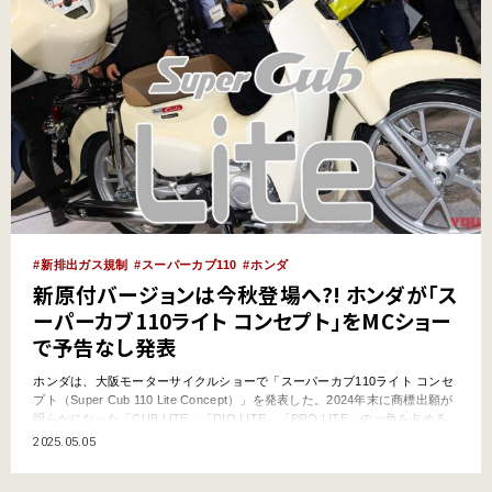
新排出ガス規制
スーパーカブ110
ホンダ
新原付バージョンは今秋登場へ?! ホンダが「ス
ーパーカブ110ライト コンセプト」をMCショー
で予告なし発表
ホンダは、大阪モーターサイクルショーで「スーパーカブ110ライト コンセ
プト（Super Cub 110 Lite Concept）」を発表した。2024年末に商標出願が
明らかになった「CUB LITE」「DIO LITE」「PRO LITE」の一角を占める
ものと思われ、2025年11月以降は50cc原付に代わる存在として活躍しそう
2025.05.05
だ。 ●文:ヤングマシン編集部(ヨ) ●写真:編集部、ホンダ ●…