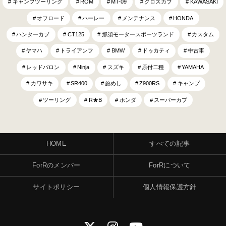
キャンプツーリング
ROM
MT-09
クロスカブ
KAWASAKI
オフロード
ハーレー
メンテナンス
HONDA
ハンターカブ
CT125
那須モータースポーツランド
カスタム
ヤマハ
トライアンフ
BMW
ドゥカティ
中古車
レッドバロン
Ninja
スズキ
原付二種
YAMAHA
カワサキ
SR400
旅めし
Z900RS
キャンプ
ツーリング
R★B
ホンダ
スーパーカブ
HOME
すべての記事
ForRのメンバー
ForRについて
サイトポリシー
個人情報保護方針