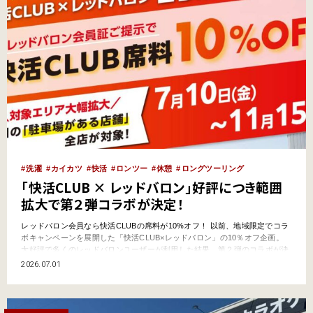
洗濯
カイカツ
快活
ロンツー
休憩
ロングツーリング
「快活CLUB × レッドバロン」好評につき範囲
拡大で第２弾コラボが決定！
レッドバロン会員なら快活CLUBの席料が10%オフ！ 以前、地域限定でコラ
ボキャンペーンを展開した「快活CLUB×レッドバロン」の10％オフ企画。
大好評で多くのレッドバロンユーザーが利用した結果、第２弾のコラボが決
定！ しかも、7月10日（金）〜11月15日（日）とコラボ期間が大幅に伸び、
2026.07.01
さらには利用できる快活CLUB店舗が全国に拡大！（駐車場がある店舗限
定） 2026年のツーリングシー…