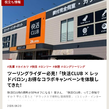
役立ち情報
洗濯
カイカツ
快活
ロンツー
休憩
ロングツーリング
ツーリングライダー必見！ 「快活CLUB × レッ
ドバロン」お得なコラボキャンペーンを体験し
てきた！
快活CLUBの席料が10%オフになる！ 皆さん、「快活CLUB」ってご存知で
すか？ 平たく言うと「デラックスで便利な漫画喫茶」（コミック・インター
ネットカフェはもちろん、カラオケなどのアミューズメントも楽しめちゃ
う！）。実は近年、「快活CLUB」がツーリングライダー（「バイク快活
2026.04.20
勢」）に重宝されているのです。なぜかというと、・個室でプライバシーが