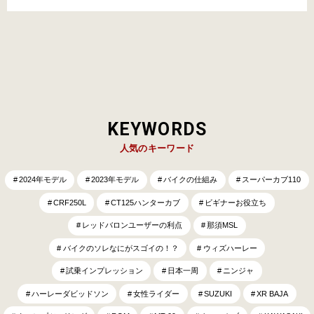
確保できる・時間制でリーズナブルに利用できる・シャ…
KEYWORDS
人気のキーワード
2024年モデル
2023年モデル
バイクの仕組み
スーパーカブ110
CRF250L
CT125ハンターカブ
ビギナーお役立ち
レッドバロンユーザーの利点
那須MSL
バイクのソレなにがスゴイの！？
ウィズハーレー
試乗インプレッション
日本一周
ニンジャ
ハーレーダビッドソン
女性ライダー
SUZUKI
XR BAJA