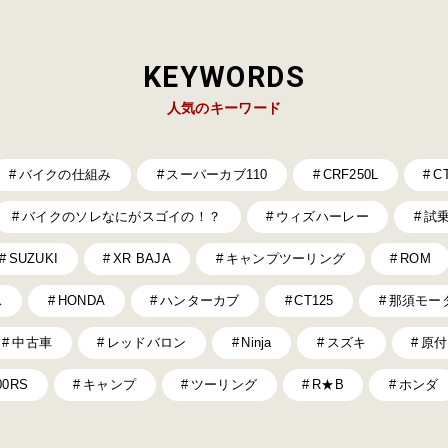
KEYWORDS
人気のキーワード
バイクの仕組み
スーパーカブ110
CRF250L
C
バイクのソレなにがスゴイの！？
ウィズハーレー
試
SUZUKI
XR BAJA
キャンプツーリング
ROM
ス
HONDA
ハンターカブ
CT125
那須モー
中古車
レッドバロン
Ninja
スズキ
原付
00RS
キャンプ
ツーリング
R★B
ホンダ