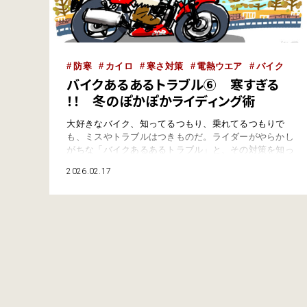
防寒
カイロ
寒さ対策
電熱ウエア
バイク
バイクあるあるトラブル⑥ 寒すぎる
！！ 冬のぽかぽかライディング術
大好きなバイク、知ってるつもり、乗れてるつもりで
も、ミスやトラブルはつきものだ。ライダーがやらかし
がちな「バイクあるあるトラブル」と、その対策を知っ
ておこう。 真冬にバイクに乗りたがるライダーは少な
2026.02.17
い。いうまでもなく寒いからだ。防寒の工夫で冬のライ
ディングを賢く楽しもう。 走るからこそ寒い 冬にバイ
クが寒いのは、もちろん冷たい走行風があたるから。気
温5度のとき時速60km/hで走ると、体…