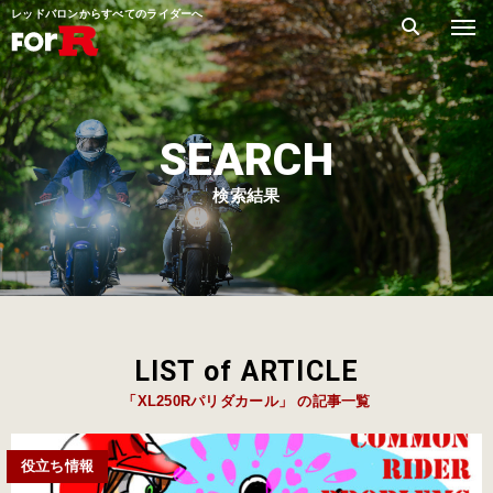
レッドバロンからすべてのライダーへ
SEARCH
検索結果
LIST of ARTICLE
「XL250Rパリダカール」 の記事一覧
役立ち情報