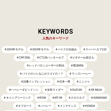
KEYWORDS
人気のキーワード
2024年モデル
2023年モデル
バイクの仕組み
スーパーカブ110
CRF250L
CT125ハンターカブ
ビギナーお役立ち
レッドバロンユーザーの利点
那須MSL
バイクのソレなにがスゴイの！？
ウィズハーレー
試乗インプレッション
日本一周
ニンジャ
ハーレーダビッドソン
女性ライダー
SUZUKI
XR BAJA
キャンプツーリング
ROM
MT-09
クロスカブ
KAWASAKI
オフロード
ハーレー
メンテナンス
HONDA