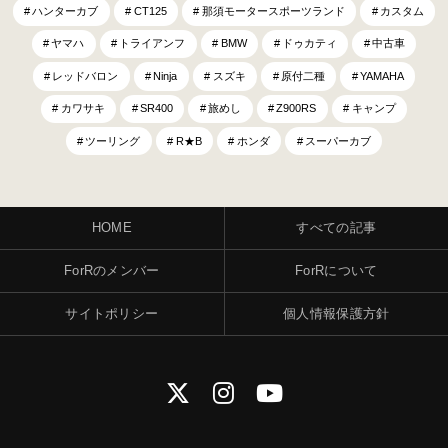
ハンターカブ
CT125
那須モータースポーツランド
カスタム
ヤマハ
トライアンフ
BMW
ドゥカティ
中古車
レッドバロン
Ninja
スズキ
原付二種
YAMAHA
カワサキ
SR400
旅めし
Z900RS
キャンプ
ツーリング
R★B
ホンダ
スーパーカブ
HOME
すべての記事
ForRのメンバー
ForRについて
サイトポリシー
個人情報保護方針