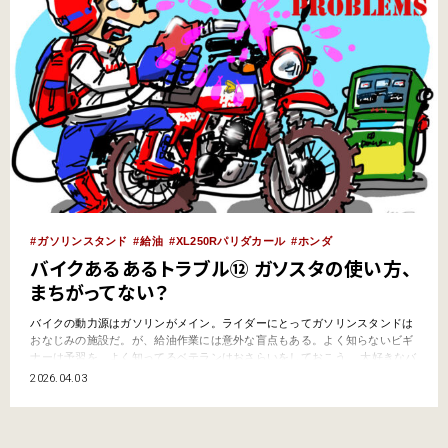
ガソリンスタンド
給油
XL250Rパリダカール
ホンダ
バイクあるあるトラブル⑫ ガソスタの使い方、
まちがってない？
バイクの動力源はガソリンがメイン。ライダーにとってガソリンスタンドは
おなじみの施設だ。が、給油作業には意外な盲点もある。よく知らないビギ
ナーは予習を、よく知ってるベテランはおさらいをしておこう。 大好きなバ
イク、知ってるつもり、乗れてるつもりでも、ミスやトラブルはつきもの
2026.04.03
だ。ライダーがやらかしがちな「バイクあるあるトラブル」と、その対策を
知っておこう。 給油はどうやるの？ どこから入れる…