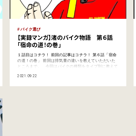
バイク選び
【実録マンガ】渚のバイク物語 第６話
「宿命の道！の巻」
１話目はコチラ！ 前回の記事はコチラ！ 第６話「宿命
の道！の巻」 前回は排気量の違いを教えていただいた
ところまで。 今回はバイクの種類をタイプ別に教えて
もらいました。 ざっくりと分けて5つのタイプがある
2021.09.22
・山道などの運転が得意なオフロード ・サーキットな
どで活躍するスーバースポーツ ・教習車でも使われる
ネイキッド ・どっしりゆったり走れるア…