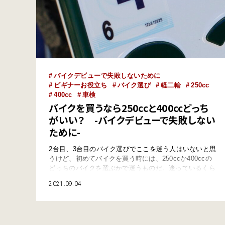
バイクデビューで失敗しないために
ビギナーお役立ち
バイク選び
軽二輪
250cc
400cc
車検
バイクを買うなら250ccと400ccどっち
がいい？ -バイクデビューで失敗しない
ために-
2台目、3台目のバイク選びでここを迷う人はいないと思
うけど、初めてバイクを買う時には、250ccか400ccの
どっちのバイクを選ぶかで迷うものだ。迷っているくら
いだから、「絶対このモデルに乗る！」という運命の1
2021.09.04
台にも出会ってないのだろう。そんな悩めるあなたへ、
長年初心者向けのバイク雑誌の編集に関わってきた経験
からアドバイスすれば…… 最初に買うバイクは断然
250ccがオススメ！ 250ccのバ…