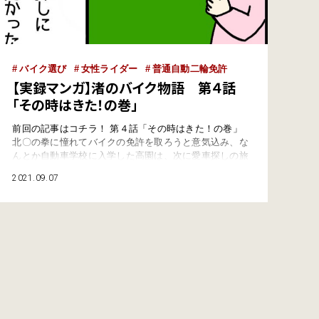
バイク選び
女性ライダー
普通自動二輪免許
【実録マンガ】渚のバイク物語 第４話
「その時はきた！の巻」
前回の記事はコチラ！ 第４話「その時はきた！の巻」
北〇の拳に憧れてバイクの免許を取ろうと意気込み、な
んとか自動車学校に入学した高園は、次に愛車探しの旅
に向かったのであった！ とりあえず車で運転してパッ
2021.09.07
と見つけたバイク屋さんに入ってみた１軒目！ 強面の
おじさまがいて「好きにみらんね！（佐賀弁）」と言わ
れて、こちらとしてはいろいろと質問したいけど「そん
なこと」は聞けな…