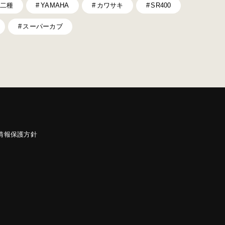
二種
YAMAHA
カワサキ
SR400
スーパーカブ
情報保護方針