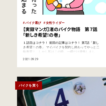
バイク選び
女性ライダー
【実録マンガ】渚のバイク物語 第７話
「新しき希望！の巻」
１話目はコチラ！ 前回の記事はコチラ！ 第7話「新し
き希望！の巻」 マイバイクを契約し終わってやっと二
輪教習！ しかし私はこの時、一瞬だけ後悔しまし
た・・・ 自動車の教習みたいに隣に教官が乗ってくれ
2021.09.29
るわけでもなく、 自転車みたいな補助輪があるわけで
もなく、 下を見ればコンクリート 絶対こけたら痛い
やつやん！！ 優秀なのでバイクの…
バイクを買う