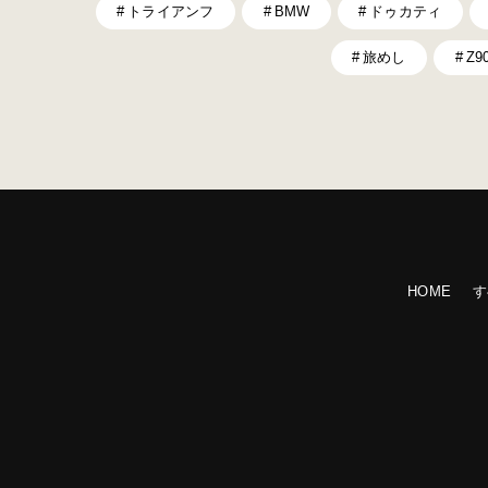
トライアンフ
BMW
ドゥカティ
旅めし
Z9
HOME
す