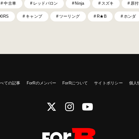
中古車
レッドバロン
Ninja
スズキ
原付
00RS
キャンプ
ツーリング
R★B
ホンダ
べての記事
ForRのメンバー
ForRについて
サイトポリシー
個人