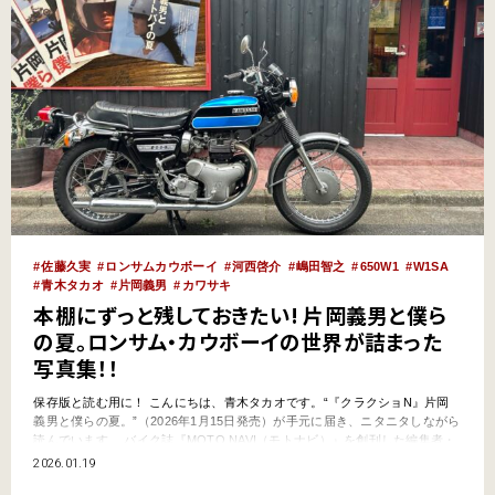
佐藤久実
ロンサムカウボーイ
河西啓介
嶋田智之
650W1
W1SA
青木タカオ
片岡義男
カワサキ
本棚にずっと残しておきたい! 片岡義男と僕ら
の夏。ロンサム・カウボーイの世界が詰まった
写真集！！
保存版と読む用に！ こんにちは、青木タカオです。“『クラクショN』片岡
義男と僕らの夏。”（2026年1月15日発売）が手元に届き、ニタニタしながら
読んでいます。 バイク誌『MOTO NAVI（モトナビ）』を創刊した編集者・
モータージャーナリストの河西啓介さんが、クラウドファンディングを通じ
2026.01.19
て刊行されたものです。 タイトルの通り、片岡義男さんに関することで、丸