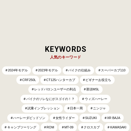
ごと一冊がその世界観で埋め尽くされ…
KEYWORDS
人気のキーワード
2024年モデル
2023年モデル
バイクの仕組み
スーパーカブ110
CRF250L
CT125ハンターカブ
ビギナーお役立ち
レッドバロンユーザーの利点
那須MSL
バイクのソレなにがスゴイの！？
ウィズハーレー
試乗インプレッション
日本一周
ニンジャ
ハーレーダビッドソン
女性ライダー
SUZUKI
XR BAJA
キャンプツーリング
ROM
MT-09
クロスカブ
KAWASAKI