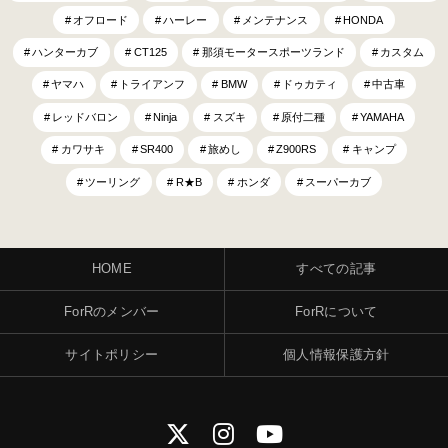
オフロード
ハーレー
メンテナンス
HONDA
ハンターカブ
CT125
那須モータースポーツランド
カスタム
ヤマハ
トライアンフ
BMW
ドゥカティ
中古車
レッドバロン
Ninja
スズキ
原付二種
YAMAHA
カワサキ
SR400
旅めし
Z900RS
キャンプ
ツーリング
R★B
ホンダ
スーパーカブ
HOME
すべての記事
ForRのメンバー
ForRについて
サイトポリシー
個人情報保護方針