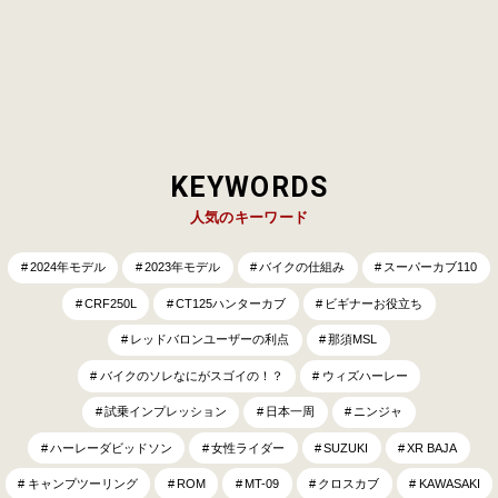
したホンダVF750マグナ…
KEYWORDS
人気のキーワード
2024年モデル
2023年モデル
バイクの仕組み
スーパーカブ110
CRF250L
CT125ハンターカブ
ビギナーお役立ち
レッドバロンユーザーの利点
那須MSL
バイクのソレなにがスゴイの！？
ウィズハーレー
試乗インプレッション
日本一周
ニンジャ
ハーレーダビッドソン
女性ライダー
SUZUKI
XR BAJA
キャンプツーリング
ROM
MT-09
クロスカブ
KAWASAKI