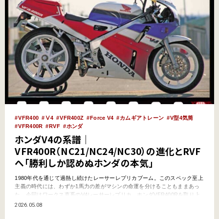
VFR400
Ⅴ4
VFR400Z
Force V4
カムギアトレーン
V型4気筒
VFR400R
RVF
ホンダ
ホンダV4の系譜｜
VFR400R（NC21/NC24/NC30）の進化とRVF
へ「勝利しか認めぬホンダの本気」
1980年代を通じて過熱し続けたレーサーレプリカブーム。このスペック至上
主義の時代には、わずか1馬力の差がマシンの命運を分けることもままあっ
た。今回はワークス直系のV4レーサーレプリカ、ホンダVFR400Rを取り上
げる。 ●文:ヤングマシン編集部 勝利しか認めぬホンダの本気。ワークス直
2026.05.08
系、Force V4。 世界初の水冷Ｖ型4気筒を搭載したマシンは、1982年に登場