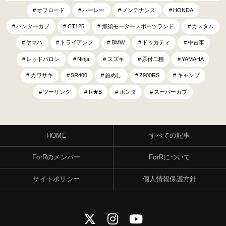
オフロード
ハーレー
メンテナンス
HONDA
ハンターカブ
CT125
那須モータースポーツランド
カスタム
ヤマハ
トライアンフ
BMW
ドゥカティ
中古車
レッドバロン
Ninja
スズキ
原付二種
YAMAHA
カワサキ
SR400
旅めし
Z900RS
キャンプ
ツーリング
R★B
ホンダ
スーパーカブ
HOME
すべての記事
ForRのメンバー
ForRについて
サイトポリシー
個人情報保護方針