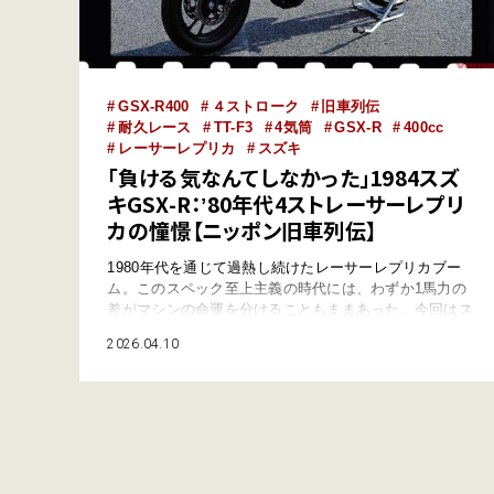
GSX-R400
４ストローク
旧車列伝
耐久レース
TT-F3
4気筒
GSX-R
400cc
レーサーレプリカ
スズキ
「負ける気なんてしなかった」1984スズ
キGSX-R：ʼ80年代4ストレーサーレプリ
カの憧憬【ニッポン旧車列伝】
1980年代を通じて過熱し続けたレーサーレプリカブー
ム。このスペック至上主義の時代には、わずか1馬力の
差がマシンの命運を分けることもままあった。今回はス
ズキの耐久レーサーGS1000Rの魂を受け継ぐ「GSX-
2026.04.10
R」について振り返ろう。 ●文:ヤングマシン編集部 ス
ズキGSX-R：耐久レーサーGS1000R譲りのスタイリン
グ 1983年は、世界耐久や鈴鹿8耐でスズキの耐久レーサ
ーGS1000Rが…