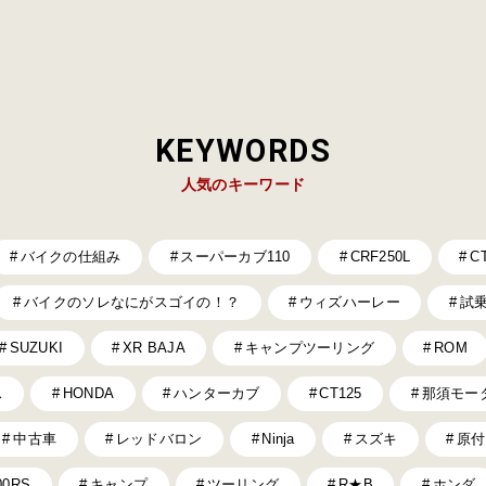
KEYWORDS
人気のキーワード
バイクの仕組み
スーパーカブ110
CRF250L
C
バイクのソレなにがスゴイの！？
ウィズハーレー
試
SUZUKI
XR BAJA
キャンプツーリング
ROM
ス
HONDA
ハンターカブ
CT125
那須モー
中古車
レッドバロン
Ninja
スズキ
原付
00RS
キャンプ
ツーリング
R★B
ホンダ