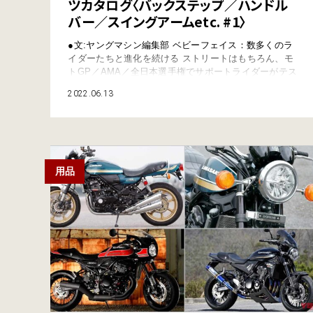
ツカタログ〈バックステップ／ハンドル
バー／スイングアームetc. #1〉
●文:ヤングマシン編集部 ベビーフェイス：数多くのラ
イダーたちと進化を続ける ストリートはもちろん、モ
トGP／AMA／全日本選手権でサポートライダーがテス
トを行い、日々進化を続けるベビーフェイスのバックス
2022.06.13
テップ。ダブルベアリングの可動部で極めてスムーズな
操作性と、バーエンドの盛り上がり部分まで及ぶ切削ロ
レットにより、雨でも不安のないコントロール性を実
現。Z900RS用は上方40/55mm／後方…
用品