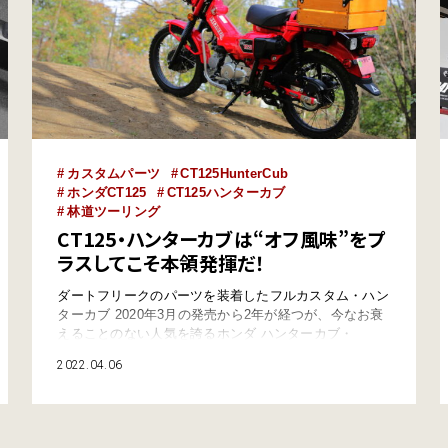
カスタムパーツ
CT125HunterCub
ホンダCT125
CT125ハンターカブ
林道ツーリング
CT125・ハンターカブは“オフ風味”をプ
ラスしてこそ本領発揮だ！
ダートフリークのパーツを装着したフルカスタム・ハン
ターカブ 2020年3月の発売から2年が経つが、今なお衰
えることのない人気を誇るホンダ ハンターカブ・
CT125。その魅力はなんといっても、オフロードテイス
2022.04.06
トとアウトドアイメージの高さ。 ブロックタイヤやア
ップマフラーは走破性の高さを感じさせるし、大きなリ
アキャリアはキャンプ道具を満載したツーリングを想像
させる。それでいて車体はコンパクトだ…