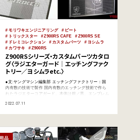
モリワキエンジニアリング
ビート
トリックスター
Z900RS CAFE
Z900RS SE
ドレミコレクション
カスタムパーツ
ヨシムラ
カワサキ
Z900RS
Z900RSシリーズ・カスタムパーツカタロ
グ〈ラジエターガード｜エッチングファク
トリー／ヨシムラetc.〉
●文:ヤングマシン編集部 エッチングファクトリー：国
内有数の技術で製作 国内有数のエッチング技術で作ら
れたラジエターコアガード。本体は銀／黒、エンブレム
は5色から選べる。なおノーマルのラジエター本体
2022.07.11
は、’20以前と’21以降でサイズが異なるので注意。 【エ
ッチングファクトリー ラジエターガード】●Z900RSシ
リーズ用(’18-’20/’21-) ●価格:各1万6500円～1万9250円
…
用品