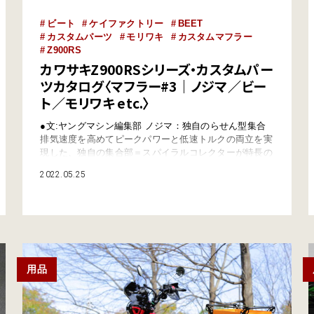
ビート
ケイファクトリー
BEET
カスタムパーツ
モリワキ
カスタムマフラー
Z900RS
カワサキZ900RSシリーズ・カスタムパー
ツカタログ〈マフラー#3｜ノジマ／ビー
ト／モリワキ etc.〉
●文:ヤングマシン編集部 ノジマ：独自のらせん型集合
排気速度を高めてピークパワーと低速トルクの両立を実
現した、独自の集合部＝スパイラルコレクターが特長の
ノジママフラー。フルエキゾーストは硬派なステンレス
2022.05.25
製メガホンタイプのほか、フルチタンの別体サイレンサ
ータイプを用意。別体式の方はエキゾーストパイプが機
械曲げと手曲げ、サイレンサーはDLCチタンとHEATチ
タンから選べる。またスリップオンマフラ…
用品