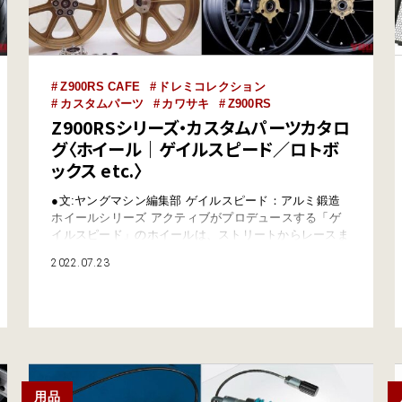
Z900RS CAFE
ドレミコレクション
カスタムパーツ
カワサキ
Z900RS
Z900RSシリーズ・カスタムパーツカタロ
グ〈ホイール｜ゲイルスピード／ロトボ
ックス etc.〉
●文:ヤングマシン編集部 ゲイルスピード：アルミ鍛造
ホイールシリーズ アクティブがプロデュースする「ゲ
イルスピード」のホイールは、ストリートからレースま
で活躍。Z900RS/カフェ用にも、旧車風カスタムに似合
2022.07.23
うタイプNからレーシーなタイプSB1まで、多彩なアル
ミ鍛造ホイール製品が揃う。カラーもゴールド／ホワイ
ト／ブラックを基本に展開。ワイドトレッド用のリヤホ
イールも用意されている。 【ゲイル…
用品