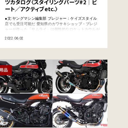
ツカタログ〈スタイリングパーツ#2｜ビ
ート／アクティブetc.〉
●文:ヤングマシン編集部 プレジャー：ケイズスタイル
店でも受注可能だ 愛知県のカワサキショップ・プレジ
ャーが作った「サムライ」は個性的なロケットカウルが
魅力。コンプリートマシンのほか、FRP製フロントカウ
2022.06.02
ル／ステー／セパレートハンドル／バックミラー／スク
リーンがセットになったフロントカウルセットと、別売
のシートカウルも加わったフルセットとしても販売され
ている。ケイズスタイル加盟店でも取り扱いが…
用品