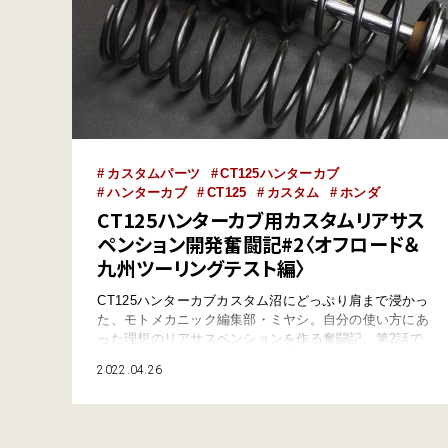
カスタムパーツ
CT125ハンターカブ
ハンターカブ
CT125
カスタム
ホンダ
CT125ハンターカブ用カスタムリアサス
ペンション開発奮闘記#2〈オフロード＆
九州ツーリングテスト編〉
CT125ハンターカブカスタム沼にどっぷり肩まで浸かっ
た、モトメカニック編集部・ミヤシ。自分の使い方にあ
った理想のリアサスペンションを作る奮闘記、第2話で
す。酔の席で始まったこのプロジェクト、第1弾のテス
2022.04.26
トモデルはソロライドには必要十分な性能を持ったサス
ペンションでしたが、キャンプ用品などをフル積載した
場合、簡単にフルボトムしてしまうことが発覚(前回掲
載)。そこで再度モトテック(アラゴスタモーター…