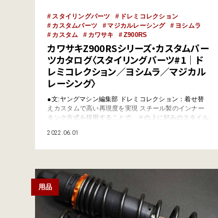
スタイリングパーツ
ドレミコレクション
カスタムパーツ
マジカルレーシング
ヨシムラ
カスタム
カワサキ
Z900RS
カワサキZ900RSシリーズ・カスタムパー
ツカタログ〈スタイリングパーツ#1｜ド
レミコレクション／ヨシムラ／マジカル
レーシング〉
●文:ヤングマシン編集部 ドレミコレクション：着せ替
えカスタムで高い再現度を実現 スチール製のインナー
タンク方式を採用することで、その上に好みのスタイル
のタンク外装を被せる“着せ替えカスタム方式”を実現し
2022.06.01
たドレミコレクション。このシステムを活かして、往年
のZ1スタイルを従来よりリーズナブルに再現すること
を可能とした。外装カバーは塗装済み品も販売。ヘッド
ライトやテールランプまわりの再現度をさらに…
用品