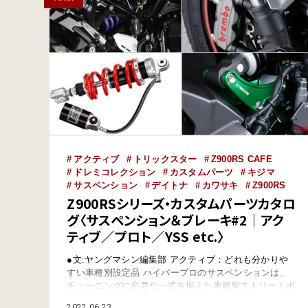
アクティブ
トリックスター
Z900RS CAFE
ドレミコレクション
カスタムパーツ
キジマ
サスペンション
デイトナ
カワサキ
Z900RS
Z900RSシリーズ・カスタムパーツカタロ
グ〈サスペンション＆ブレーキ#2｜アク
ティブ／プロト／YSS etc.〉
●文:ヤングマシン編集部 アクティブ：どれも分かりや
すい車種別設定品 ハイパープロのサスペンションは、
チューニングに必要な一式を揃えた車種別ストリートボ
ックスで、購入時の煩わしさを排除。スプリングのみの
2022.06.23