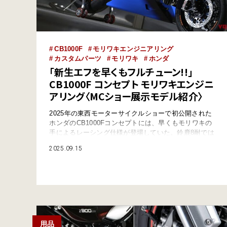
CB1000F
モリワキエンジニアリング
カスタムパーツ
モリワキ
ホンダ
「新生エフを早くもフルチューン!!」
CB1000F コンセプト モリワキエンジニ
アリング〈MCショー展示モデル紹介〉
2025年の東西モーターサイクルショーで初公開された
ホンダのCB1000Fコンセプトには、早くもモリワキの
手によるレーシング仕様が登場していた。鈴鹿8耐では
宇川徹さんがデモランし、9月13・14日にHSR九州で開
2025.09.15
催される鉄馬レースに出場することが発表されたので、
ここでは改めてMCショーの出展モデルを改めて振り返
りたい。 “CB-Fにセパハン”というだけで感涙モノだ
が、 他にも気になるカスタムパーツ…
用品