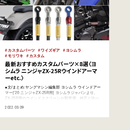
カスタムパーツ
ワイズギア
ヨシムラ
モリワキ
カスタム
最新おすすめカスタムパーツ×8選〈ヨ
シムラ ニンジャZX-25Rウインドアーマ
ーetc.〉
●文/まとめ:ヤングマシン編集部 ヨシムラ ウインドアー
マー[‘20 ニンジャZX-25R用] ヨシムラジャパンより、
ZX-25R用のウインドスクリーンが新登場。純正と比べ
20mmロング／70mmアップで高速走行時の快適性が向
2022.03.09
上する。純正カウルとのバランスを崩さないデザインも
マル。 【ヨシムラジャパン ウィンドアーマー】●対応
車両:’20 ニンジャZX-25R ●価格:1万9580円 [ヨシ…