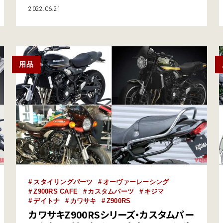
ビルトイン。伸側40段の減衰調整に加え、Z900RS SE
2022.06.21
標準装備のオーリンズサスペンションにはない車高調整
機能も完備する。KA740はさらに高い”コシのあるしな
やかさ”を達成した、ハイエンドなブラックライン製
品。フロントサスペンションもカ…
用品
スタイリングパーツ
オーヴァーレーシング
Z900RS CAFE
カスタムパーツ
キジマ
デイトナ
カワサキ
Z900RS
カワサキZ900RSシリーズ・カスタムパー