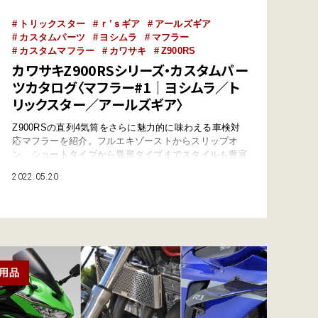
トリックスター
ｒ’ｓギア
アールズギア
カスタムパーツ
ヨシムラ
マフラー
カスタムマフラー
カワサキ
Z900RS
カワサキZ900RSシリーズ・カスタムパー
ツカタログ〈マフラー#1｜ヨシムラ／ト
リックスター／アールズギア〉
Z900RSの直列4気筒をさらに魅力的に味わえる車検対
応マフラーを紹介。フルエキゾーストからスリップオ
ン、ショートタイプから異形タイプまでスタイルも豊富
に揃う。まずはヨシムラ／トリックスター／アールズギ
2022.05.20
アの登場だ。 ●文/まとめ:ヤングマシン編集部 ヨシム
ラ：フルエキゾーストからスリップオンまで 職人の技
と独自のデュプレックスシューター機構が冴える、ヨシ
ムラの手曲げストレートサイクロンは、表…
用品