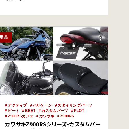
をアップし、転倒時の損傷を最小限に抑える設計だ。上
方20/30mm／後方20/30mmの4ポジション選択に加え、
ペダル先端も調整可。セパレートハンドルやスイングア
ームなど、Gストライカー製品に…
用品
アクティブ
ハリケーン
スタイリングパーツ
ビート
BEET
カスタムパーツ
PLOT
Z900RSカフェ
カワサキ
Z900RS
カワサキZ900RSシリーズ・カスタムパー