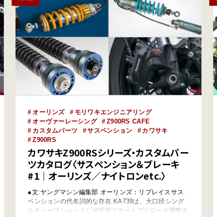
オーリンズ
モリワキエンジニアリング
オーヴァーレーシング
Z900RS CAFE
カスタムパーツ
サスペンション
カワサキ
Z900RS
カワサキZ900RSシリーズ・カスタムパー
ツカタログ〈サスペンション＆ブレーキ
#1｜オーリンズ／ナイトロンetc.〉
●文:ヤングマシン編集部 オーリンズ：リプレイスサス
ペンションの代名詞的な存在 KA739は、大口径シング
ルチューブショックに油圧式リモートプリロード調整を