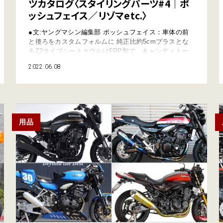
ツカタログ〈スタイリングパーツ#4｜ポ
ッシュフェイス／リゾマetc.〉
●文:ヤングマシン編集部 ポッシュフェイス：車体の前
と後ろをカスタムフォルムに 純正比約5cmプラスとな
るZ2タイプシートカウルはFRP製で、キャンディトー
ンのブラウン／グリーン／ブルーの塗装済みバージョン
2022.06.08
もあり。そのままでは長すぎてテールランプが隠れてし
まうため、同社の対応フェンダーレスキットの併用が指
定されている。仏アルマックス(Ermax)社のメーターバ
イザーは、好みに合わせた2タイプを…
用品