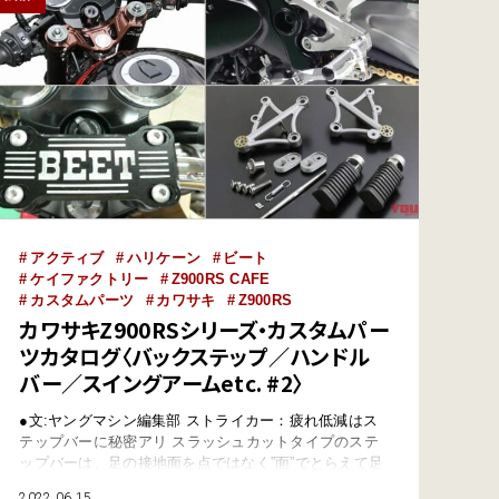
アクティブ
ハリケーン
ビート
ケイファクトリー
Z900RS CAFE
カスタムパーツ
カワサキ
Z900RS
カワサキZ900RSシリーズ・カスタムパー
ツカタログ〈バックステップ／ハンドル
バー／スイングアームetc. #2〉
●文:ヤングマシン編集部 ストライカー：疲れ低減はス
テップバーに秘密アリ スラッシュカットタイプのステ
ップバーは、足の接地面を点ではなく”面”でとらえて足
の疲れを軽減。プレート＆ペダルは肉抜きを抑えて剛性
2022.06.15