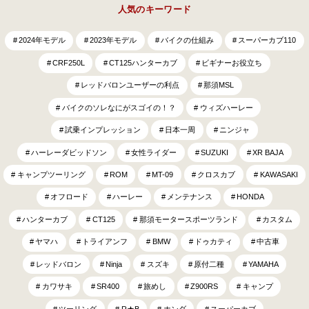
人気のキーワード
2024年モデル
2023年モデル
バイクの仕組み
スーパーカブ110
CRF250L
CT125ハンターカブ
ビギナーお役立ち
レッドバロンユーザーの利点
那須MSL
バイクのソレなにがスゴイの！？
ウィズハーレー
試乗インプレッション
日本一周
ニンジャ
ハーレーダビッドソン
女性ライダー
SUZUKI
XR BAJA
キャンプツーリング
ROM
MT-09
クロスカブ
KAWASAKI
オフロード
ハーレー
メンテナンス
HONDA
ハンターカブ
CT125
那須モータースポーツランド
カスタム
ヤマハ
トライアンフ
BMW
ドゥカティ
中古車
レッドバロン
Ninja
スズキ
原付二種
YAMAHA
カワサキ
SR400
旅めし
Z900RS
キャンプ
ツーリング
R★B
ホンダ
スーパーカブ