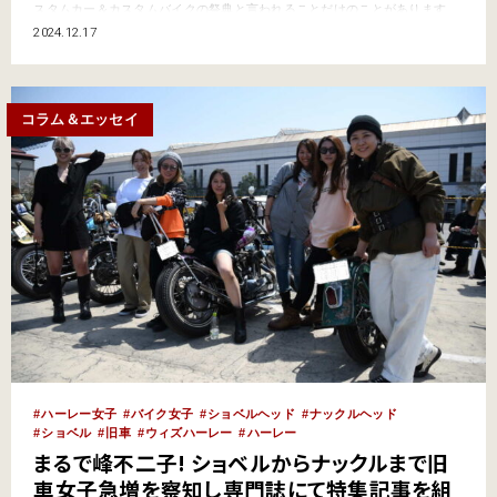
スタムカー＆カスタムバイクの祭典と言われることだけのことがあります。
こんにちは、青木タカオです。前回もレポートしたヨコハマ ホットロッド
2024.12.17
·カスタムショーは、パシフィコ横浜にて毎年12月最初の日曜日に開催さ
れ、その規模は国内最大級。…
コラム＆エッセイ
ハーレー女子
バイク女子
ショベルヘッド
ナックルヘッド
ショベル
旧車
ウィズハーレー
ハーレー
まるで峰不二子! ショベルからナックルまで旧
車女子急増を察知し専門誌にて特集記事を組