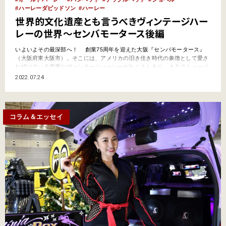
ハーレーダビッドソン
ハーレー
世界的文化遺産とも言うべきヴィンテージハー
レーの世界〜センバモータース後編
いよいよその最深部へ！ 創業75周年を迎えた大阪『センバモータース』
（大阪府東大阪市）。そこには、アメリカの旧き佳き時代の象徴として愛さ
れ続けている貴重なヴィンテージハーレーがたくさんあり、まるでミュージ
アムのようと前回ココでレポートさせていただきましたが、今回はその後
2022.07.24
編。“ハーレーの殿堂”と呼ばれる『センバモータース』の最深部へと入って
いきます。 所狭しと、ファン垂涎のレジェンドモデル…
コラム＆エッセイ