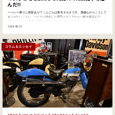
んだ!!
ハーレー乗りに異変あり!? こんにちは青木タカオです。僭越ながらこうして
ありがたいことに、バイクに特化した専門メディアから一般大衆誌まで、
日々いろいろな媒体に寄稿させていただいておりますが、ずっと続けている
のがハーレー専門誌です。 現在は『ウィズハーレー』（2019年創刊、内外
2024.08.31
出版社）、その前は雑誌版『バージンハーレー』（2018年休刊、バイクブロ
ス）の編集長として携わり、二輪専門誌などで…
コラム＆エッセイ
オールドハーレー
パンヘッド
ナックルヘッド
ショベル