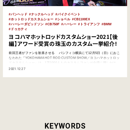
パンヘッド
ナックルヘッド
バイクイベント
ホットロッドカスタムショー
ショベル
CB1100EX
ハーレーダビッドソン
CB750F
ハーレー
トライアンフ
BMW
ドゥカティ
ヨコハマホットロッドカスタムショー2021【後
編】アワード受賞の珠玉のカスタム一挙紹介!
前回王者がファンを歓喜させる パシフィコ横浜にて12月5日（日）におこ
なわれた『YOKOHAMA HOT ROD CUSTOM SHOW／ヨコハマホットロッ
ドカスタムショー』は、1万1000人ものカスタムファンが会場に押しかけ、
大いに盛り上がりました。昨年はコロナ禍で開催断念。2年ぶりとなり、ま
2021.12.27
さに待望だったイベントです。 カスタムショーはコンテスト形式にな
っていて、前回2019年のB…
KEYWORDS