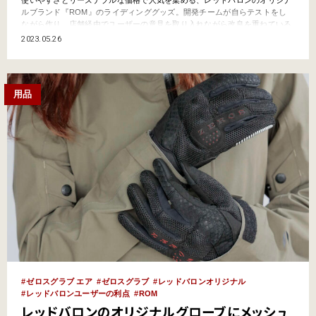
ルブランド『ROM』のライディンググッズ。開発チームが自らテストをし
ながら作り、店舗経由でユーザーの意見を取り入れながら改良を重ねている
というのは、以前の記事にてお伝えした通りです。そんなROMから、待望
2023.05.26
の新作メッシュグローブが発売されました！『ゼロスグラブ エア』。2種類
のメッシュ生地を組み合わせて安全性、快適性に優れながらも、…
用品
ゼロスグラブ エア
ゼロスグラブ
レッドバロンオリジナル
レッドバロンユーザーの利点
ROM
レッドバロンのオリジナルグローブにメッシュ