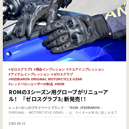
ゼロスグラブ3
用品インプレション
ウエアインプレッション
アイテムインプレッション
ゼロスグラブ
REDBARON ORIGINAL MOTORCYCLE GEAR
レッドバロンユーザーの利点
ROM
ROMの3シーズン用グローブがリニューア
ル！ 『ゼロスグラブ3』新発売！！
レッドバロンのプライベートブランド・『ROM（REDBARON・
ORIGINAL・ MOTORCYCLE GEAR）』は、ライダーが本当に欲しがるア
イテムをリーズナブルな価格で提供し続けている。その中でも人気の商品が
グローブシリーズの“ゼロスグラブ”だ。今回、従来モデルの『ゼロスグラブ
2025.03.15
2』がモデルチェンジして『ゼロスグラブ3』へと進化。レッドバロン各店で