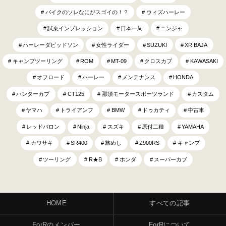
バイクのソレなにがスゴイの！？
ウィズハーレー
試乗インプレッション
日本一周
ニンジャ
ハーレーダビッドソン
女性ライダー
SUZUKI
XR BAJA
キャンプツーリング
ROM
MT-09
クロスカブ
KAWASAKI
オフロード
ハーレー
メンテナンス
HONDA
ハンターカブ
CT125
那須モータースポーツランド
カスタム
ヤマハ
トライアンフ
BMW
ドゥカティ
中古車
レッドバロン
Ninja
スズキ
原付二種
YAMAHA
カワサキ
SR400
旅めし
Z900RS
キャンプ
ツーリング
R★B
ホンダ
スーパーカブ
HOME
すべての記事
ForRのメンバー
ForRについて