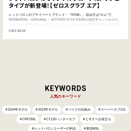
タイプが新登場！【ゼロスグラブ エア】
レッドバロンのプライベートブランド・『ROM』。読み方は“ロム”で、
REDBARON・ORIGINAL・ MOTORCYCLE GEARの頭文字というわけだ。
ライダーが本当に欲しがるアイテムをリーズナブルな価格で提供し続けてお
り、そのラインナップは、ヘルメットやレインウエアなどのライディング用
2023.04.04
品はもちろん、バイクカバー、バッテリー充電器まで多種多様。 さて今回紹
介するのは、2023月２月27日か…
KEYWORDS
人気のキーワード
2024年モデル
2023年モデル
バイクの仕組み
スーパーカブ110
CRF250L
CT125ハンターカブ
ビギナーお役立ち
レッドバロンユーザーの利点
那須MSL