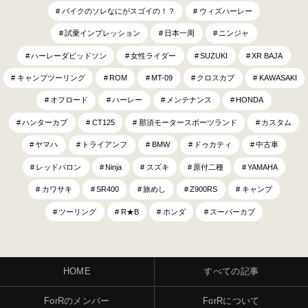
バイクのソレなにがスゴイの！？
ウィズハーレー
試乗インプレッション
日本一周
ニンジャ
ハーレーダビッドソン
女性ライダー
SUZUKI
XR BAJA
キャンプツーリング
ROM
MT-09
クロスカブ
KAWASAKI
オフロード
ハーレー
メンテナンス
HONDA
ハンターカブ
CT125
那須モータースポーツランド
カスタム
ヤマハ
トライアンフ
BMW
ドゥカティ
中古車
レッドバロン
Ninja
スズキ
原付二種
YAMAHA
カワサキ
SR400
旅めし
Z900RS
キャンプ
ツーリング
R★B
ホンダ
スーパーカブ
HOME
すべての記事
ForRのメンバー
ForRについて