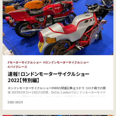
モーターサイクルショー
ロンドンモーターサイクルショー
バイクレース
速報！ロンドンモーターサイクルショー
2022【特別編】
ロンドンモーターサイクルショー2022の関連記事はコチラ コロナ禍での開
催 2022年2月11〜13日の3日間、ExCeL Londonでロンドンモーターサイク
ルショーが開催されました。 キャンギャルの撮影をしたいとも考えていまし
たが、コロナ禍の影響もあったのか一人もいませんでした。 イギリスは感染
2022.03.23
対策プランが頻繁に変更され、プランが変わると実行がとてもスピーディ
ー。サイクルショー開催前の…