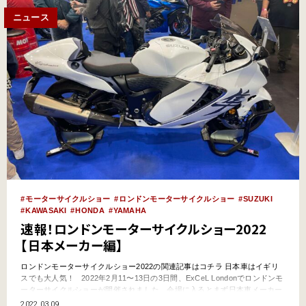
ニュース
モーターサイクルショー
ロンドンモーターサイクルショー
SUZUKI
KAWASAKI
HONDA
YAMAHA
速報！ロンドンモーターサイクルショー2022
【日本メーカー編】
ロンドンモーターサイクルショー2022の関連記事はコチラ 日本車はイギリ
スでも大人気！ 2022年2月11〜13日の3日間、ExCeL Londonでロンドンモ
ーターサイクルショーが開催されました。会場に入るとまず日本車メーカー
のブースたちがお出迎えしてくれました。 日本車メーカーのブースは、展示
2022.03.09