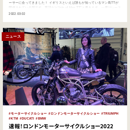
ーサーに会ってきました！ イギリスといえば誰もが知っているマン島TTが
開催されている国です。英語だと“Isle of Man TT”と書きます。一度はレース
を生で見たい！そう思っている方も多いのではないでしょうか。 なんと、そ
2022.03.02
のマン島TT2018年セニアTTの優勝者ピーター・ヒックマン選手にお会いす
ることが出来ました。…
ニュース
モーターサイクルショー
ロンドンモーターサイクルショー
TRIUMPH
KTM
DUCATI
BMW
速報！ロンドンモーターサイクルショー2022