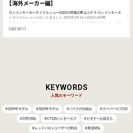
【海外メーカー編】
ロンドンモーターサイクルショー2022の関連記事はコチラ ロンドンモータ
ーサイクルショーに行ってきました 2022年2月11〜13日の3日間、
ExCeL Londonでロンドンモーターサイクルショーが開催されました。今回
は私が気になった海外メーカーの車両を紹介します。 TRIUMPH イギリス
2022.02.17
Speed Triple 1200 RR 「新型はハンドリング性能が大幅に向上して…
KEYWORDS
人気のキーワード
2024年モデル
2023年モデル
バイクの仕組み
スーパーカブ110
CRF250L
CT125ハンターカブ
ビギナーお役立ち
レッドバロンユーザーの利点
那須MSL