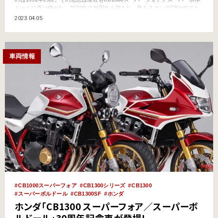
ドールに受け継がれ、2022年で30周年を迎えた。数あるホンダCBの中でも
最長を誇るロングセラーモデルとなったBIG-1の魅力とは何か? 歴代BIG-1を
2023.04.05
生み出した開発者に話を聞いた。 ●文:ヤングマシン編集部(宮田健一) ●写真:
真弓悟史 ホ…
車両情報
CB1000スーパーフォア
CB1300シリーズ
CB1300
スーパーボルドール
CB1300SF
ホンダ
ホンダ「CB1300 スーパーフォア／スーパーボ
ルドール」30周年記念車が登場!