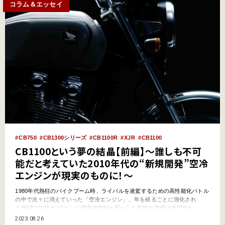
コラム＆エッセイ
CB750
CB1300シリーズ
CB1100R
XJR
CB1100
CB1100という夢の結晶【前編】～誰しも不可
能だと考えていた2010年代の“新規開発”空冷
エンジンが現実のものに！～
1980年代熱狂のバイクブーム時、ライバルを凌駕するための高性能化バトル
の中で次々に消えていった「空冷エンジン」。年を経るごとに強化され
る“騒音”や“排ガス”という環境諸規制の面からも新規の登場は絶望的か……
と思われていたのですが、なんとホンダから“エアクールド”な1140㏄並列4
2023.08.26
気筒エンジン搭載車が2010年にリリースされたのです！ CB400SSという