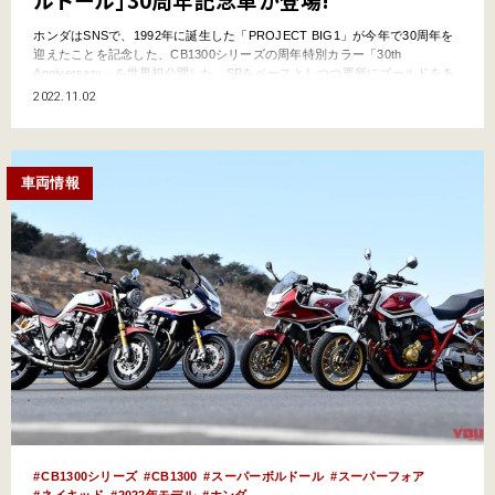
ホンダはSNSで、1992年に誕生した「PROJECT BIG1」が今年で30周年を
迎えたことを記念した、CB1300シリーズの周年特別カラー「30th
Anniversary」を世界初公開した。SPをベースとしつつ要所にゴールドをあ
しらったスペシャル感満載の1台だ。 ●文:ヤングマシン編集部(ヨ) SNSで先
2022.11.02
行公開された手法は2021年モデルと同様! ホンダは同社の各種SNSで、1992
年…
車両情報
CB1300シリーズ
CB1300
スーパーボルドール
スーパーフォア
ネイキッド
2022年モデル
ホンダ