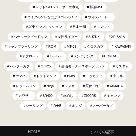
レッドバロンユーザーの利点
那須MSL
バイクのソレなにがスゴイの！？
ウィズハーレー
試乗インプレッション
日本一周
ニンジャ
ハーレーダビッドソン
女性ライダー
SUZUKI
XR BAJA
キャンプツーリング
ROM
MT-09
クロスカブ
KAWASAKI
オフロード
ハーレー
メンテナンス
HONDA
ハンターカブ
CT125
那須モータースポーツランド
カスタム
ヤマハ
トライアンフ
BMW
ドゥカティ
中古車
レッドバロン
Ninja
スズキ
原付二種
YAMAHA
カワサキ
SR400
旅めし
Z900RS
キャンプ
ツーリング
R★B
ホンダ
スーパーカブ
HOME
すべての記事