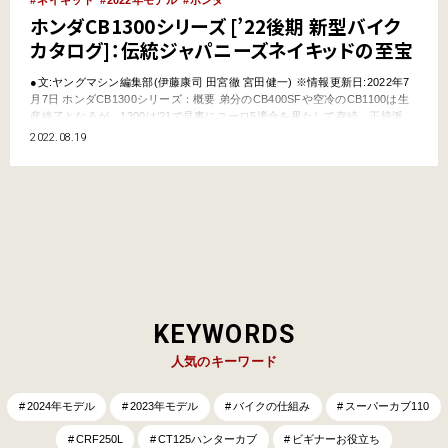
ホンダCB1300シリーズ [’22後期 新型バイク
カタログ]：伝統ジャパニーズネイキッドの至宝
●文:ヤングマシン編集部(伊藤康司 田宮徹 宮田健一) ※情報更新日:2022年7
月7日 ホンダCB1300シリーズ：概要 弟分のCB400SFや空冷のCB1100は生
産終了となるが、1300は’21で見事にユーロ5適合を果たして存続。正統派
CBの伝統を繋ぐ。電子制御スロットル化により、トラクションコントロー
2022.08.19
ル／ライディングモード／クルーズコントロールを獲得。さらにオプション
で双方向クイックシ…
KEYWORDS
人気のキーワード
2024年モデル
2023年モデル
バイクの仕組み
スーパーカブ110
CRF250L
CT125ハンターカブ
ビギナーお役立ち