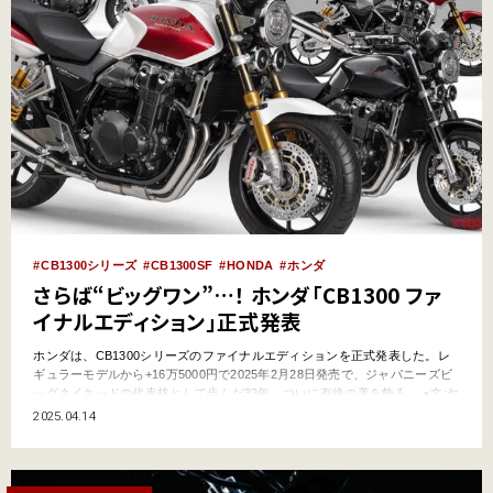
CB1300シリーズ
CB1300SF
HONDA
ホンダ
さらば“ビッグワン”…！ ホンダ「CB1300 ファ
イナルエディション」正式発表
ホンダは、CB1300シリーズのファイナルエディションを正式発表した。レ
ギュラーモデルから+16万5000円で2025年2月28日発売で、ジャパニーズビ
ッグネイキッドの代表格として歩んだ33年、ついに有終の美を飾る。 ●文:ヤ
ングマシン編集部 ●外部リンク:ホンダ ファイナルエディションは初代風カ
2025.04.14
ラーでSP＝白×赤、STD＝黒を展開 「新しい時代にふさわしいホンダのロー
ドスポーツ」を具現化し…