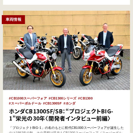
レジスタンス【後編】…
車両情報
CB1000スーパーフォア
CB1300シリーズ
CB1300
スーパーボルドール
CB1300SF
ホンダ
ホンダCB1300SF/SB：“プロジェクトBIG-
1”栄光の30年〈開発者インタビュー前編〉
「プロジェクトBIG-1」の名のもとに初代CB1000スーパーフォアが誕生した
のは1992年の秋。その思想は現在もCB1300スーパーフォア／スーパーボル