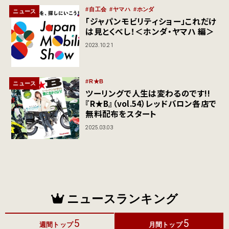
自工会
ヤマハ
ホンダ
ニュース
「ジャパンモビリティショー」これだけ
は見とくべし！＜ホンダ・ヤマハ 編＞
2023.10.21
R★B
ニュース
ツーリングで人生は変わるのです!!
『R★B』（vol.54）レッドバロン各店で
無料配布をスタート
2025.03.03
ニュースランキング
5
5
週間トップ
月間トップ