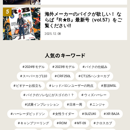
海外メーカーのバイクが欲しい！ な
らば『R★B』最新号（vol.57）をご
覧ください!!
2025.12.08
人気のキーワード
2024年モデル
2023年モデル
バイクの仕組み
スーパーカブ110
CRF250L
CT125ハンターカブ
ビギナーお役立ち
レッドバロンユーザーの利点
那須MSL
バイクのソレなにがスゴイの！？
ウィズハーレー
試乗インプレッション
日本一周
ニンジャ
ハーレーダビッドソン
女性ライダー
SUZUKI
XR BAJA
キャンプツーリング
ROM
MT-09
クロスカブ