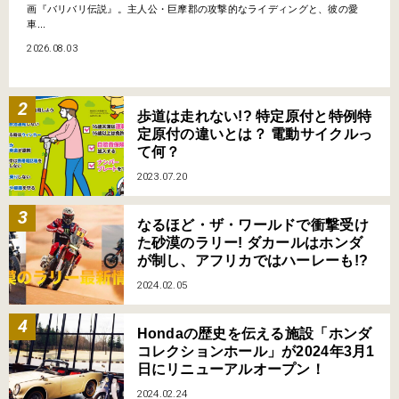
画『バリバリ伝説』。主人公・巨摩郡の攻撃的なライディングと、彼の愛
車...
2026.08.03
歩道は走れない!? 特定原付と特例特
定原付の違いとは？ 電動サイクルっ
て何？
2023.07.20
なるほど・ザ・ワールドで衝撃受け
た砂漠のラリー! ダカールはホンダ
が制し、アフリカではハーレーも!?
2024.02.05
Hondaの歴史を伝える施設「ホンダ
コレクションホール」が2024年3月1
日にリニューアルオープン！
2024.02.24