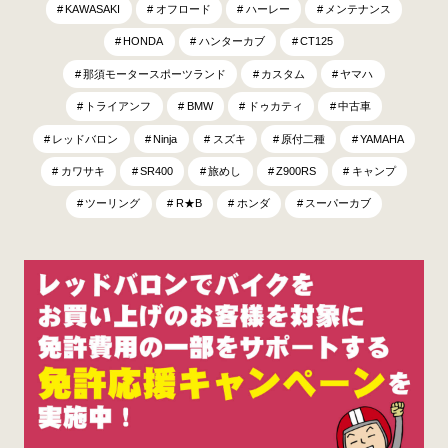
KAWASAKI
オフロード
ハーレー
メンテナンス
HONDA
ハンターカブ
CT125
那須モータースポーツランド
カスタム
ヤマハ
トライアンフ
BMW
ドゥカティ
中古車
レッドバロン
Ninja
スズキ
原付二種
YAMAHA
カワサキ
SR400
旅めし
Z900RS
キャンプ
ツーリング
R★B
ホンダ
スーパーカブ