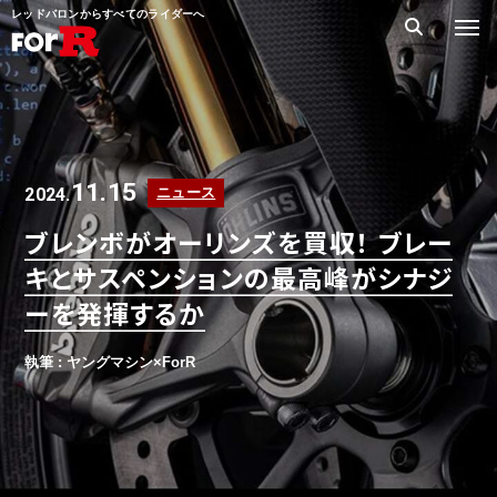
レッドバロンからすべてのライダーへ
11.15
2024.
ニュース
ブレンボがオーリンズを買収！ ブレー
キとサスペンションの最高峰がシナジ
ーを発揮するか
執筆 : ヤングマシン×ForR