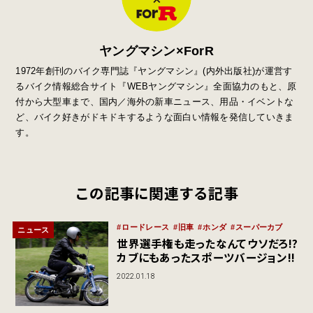
ヤングマシン×ForR
1972年創刊のバイク専門誌『ヤングマシン』
(
内外出版社
)
が運営す
るバイク情報総合サイト『
WEB
ヤングマシン』全面協力のもと、原
付から大型車まで、国内／海外の新車ニュース、用品・イベントな
ど、バイク好きがドキドキするような面白い情報を発信していきま
す。
この記事に関連する記事
ロードレース
旧車
ホンダ
スーパーカブ
ニュース
世界選手権も走ったなんてウソだろ!?
カブにもあったスポーツバージョン!!
2022.01.18