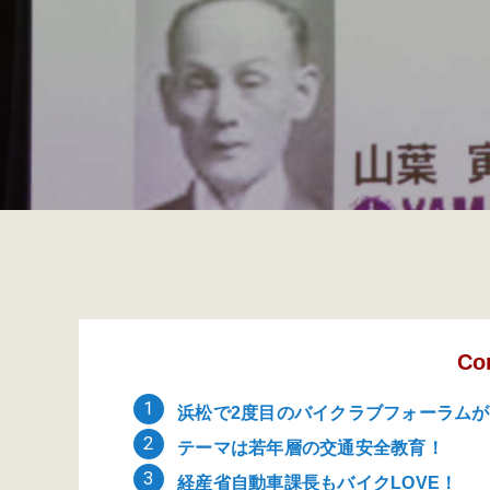
Co
浜松で2度目のバイクラブフォーラム
テーマは若年層の交通安全教育！
経産省自動車課長もバイクLOVE！