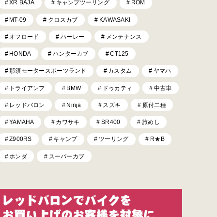
XR BAJA
キャンプツーリング
ROM
MT-09
クロスカブ
KAWASAKI
オフロード
ハーレー
メンテナンス
HONDA
ハンターカブ
CT125
那須モータースポーツランド
カスタム
ヤマハ
トライアンフ
BMW
ドゥカティ
中古車
レッドバロン
Ninja
スズキ
原付二種
YAMAHA
カワサキ
SR400
旅めし
Z900RS
キャンプ
ツーリング
R★B
ホンダ
スーパーカブ