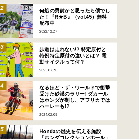
何処の男前かと思ったら僕でし
た！『R★B』（vol.45）無料
配布中
2022.12.27
歩道は走れない!? 特定原付と
特例特定原付の違いとは？ 電
動サイクルって何？
2023.07.20
なるほど・ザ・ワールドで衝撃
受けた砂漠のラリー! ダカール
はホンダが制し、アフリカでは
ハーレーも!?
2024.02.05
Hondaの歴史を伝える施設
「ホンダコレクションホール」