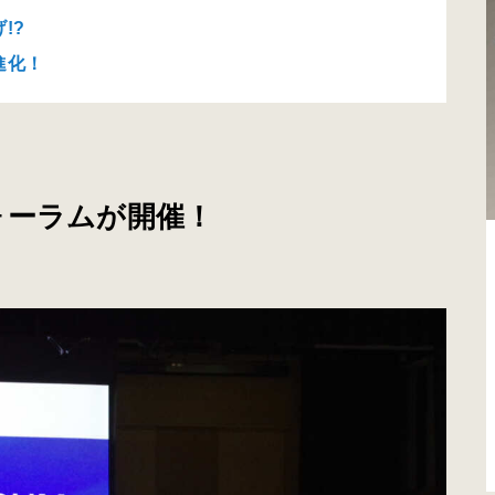
!?
進化！
ォーラムが開催！