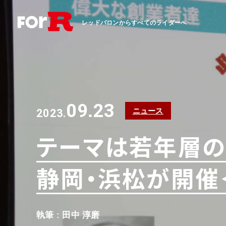
レッドバロンからすべてのライダーへ
09.23
ニュース
2023.
テーマは若年層の
静岡・浜松が開催
執筆 : 田中 淳磨