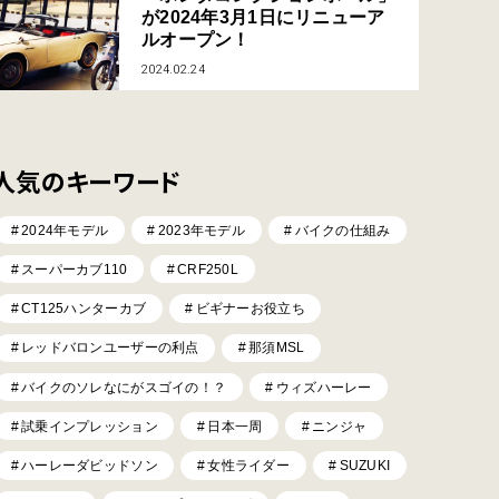
が2024年3月1日にリニューア
ルオープン！
2024.02.24
人気のキーワード
2024年モデル
2023年モデル
バイクの仕組み
スーパーカブ110
CRF250L
CT125ハンターカブ
ビギナーお役立ち
レッドバロンユーザーの利点
那須MSL
バイクのソレなにがスゴイの！？
ウィズハーレー
試乗インプレッション
日本一周
ニンジャ
ハーレーダビッドソン
女性ライダー
SUZUKI