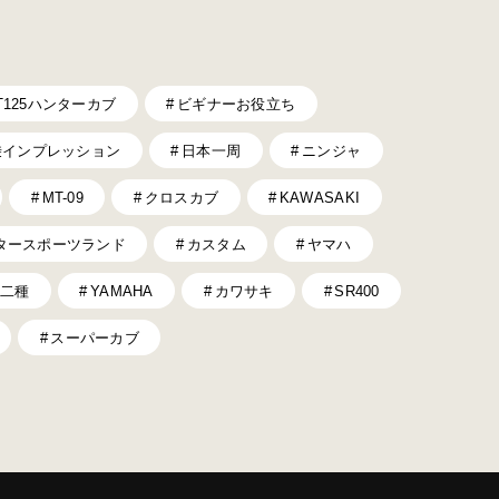
T125ハンターカブ
ビギナーお役立ち
乗インプレッション
日本一周
ニンジャ
MT-09
クロスカブ
KAWASAKI
タースポーツランド
カスタム
ヤマハ
二種
YAMAHA
カワサキ
SR400
スーパーカブ