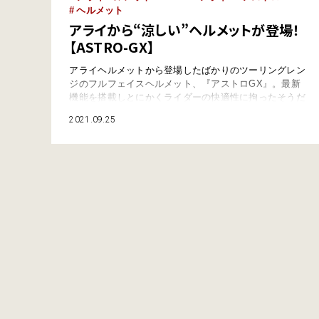
ヘルメット
アライから“涼しい”ヘルメットが登場！
【ASTRO-GX】
アライヘルメットから登場したばかりのツーリングレン
ジのフルフェイスヘルメット、『アストロGX』。最新
機能を搭載しとにかくライダーの快適性に拘ったそうだ
が、実際使ってみると、これがかなり涼しいフルフェイ
2021.09.25
スヘルメットに仕上がっていたのだ。今回はそんな『ア
ストロGX』の涼しさに関するレビューをお届けしよ
う！ ASTRO GXが登場 最近、ヘルメット業界では“涼
しさ”を売りにした商品が人気だ。ちょ…