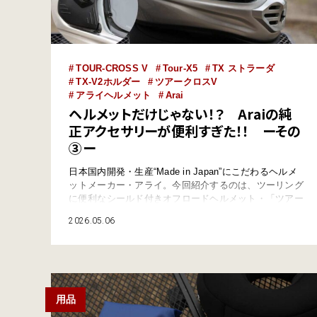
TOUR-CROSS V
Tour-X5
TX ストラーダ
TX-V2ホルダー
ツアークロスV
アライヘルメット
Arai
ヘルメットだけじゃない！？ Araiの純
正アクセサリーが便利すぎた！！ ーその
③ー
日本国内開発・生産“Made in Japan”にこだわるヘルメ
ットメーカー・アライ。今回紹介するのは、ツーリング
に便利なシールド付きオフロードヘルメット・「ツアー
クロスV（ツアークロス・ブイ）」をオンロードスタイ
2026.05.06
ルの「TX ストラーダ」化するためのアクセサリーパー
ツ・「TX-V2ホルダー」だ。 TOUR-CROSS Vが１つあ
ればオフロードスタイルからオンロードスタイルまで自
由自在！！ …
用品