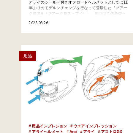
アライのシールド付きオフロードヘルメットとしては11
年ぶりのモデルンチェンジを行なって登場した『ツアー
クロスV（ツアークロス・ブイ）』。前回はこの新型ヘ
ルメットの機能面や従来モデルのツアークロス３との比
2023.08.26
較をお届けしたが、今回は実際に使ってみた感想をレポ
ート！ 新開発のシールドシステム・VASの採用で３つ
のスタイルが簡単かつ追加パーツなしで可変できる『ツ
アークロスV』。今回は①…
用品
用品インプレション
ウエアインプレッション
アライヘルメット
Arai
アライ
アストロGX