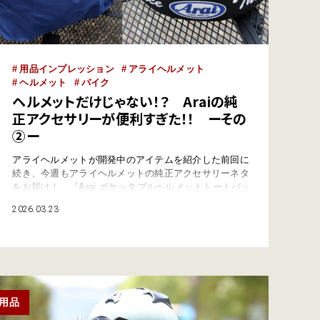
用品インプレッション
アライヘルメット
ヘルメット
バイク
ヘルメットだけじゃない！？ Araiの純
正アクセサリーが便利すぎた！！ ーその
②ー
アライヘルメットが開発中のアイテムを紹介した前回に
続き、今週もアライヘルメットの純正アクセサリーネタ
をお届け！ 『Arai ポケッタブルヘルメットトートバッ
グ』と『ヘルメットワークリング』を実際に使ってみる
2026.03.23
と、どちらもアライヘルメットらしいこだわりに満ちた
アイテムになっていた！ ツーリング時のあの不便を解
消する『Arai ポケッタブルヘルメットトートバッグ』
唐突ですが質問…
用品