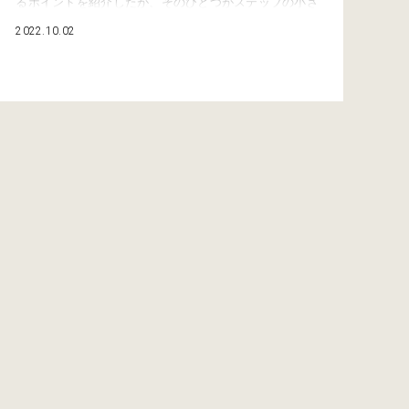
るポイントを紹介したが、そのひとつがステップの小さ
さ。 普段使いなら問題ないのだが、林道では踏ん張り
2022.10.02
が効かないときがあり、ズルッと滑ってしまうこと
も……。 といっても、じつはまだ林道に行ったのは1回
だけ（テヘ！）。しかし、来るべき次回の林道ツーリン
グに向けて、装備は完璧にしておきたい。 …