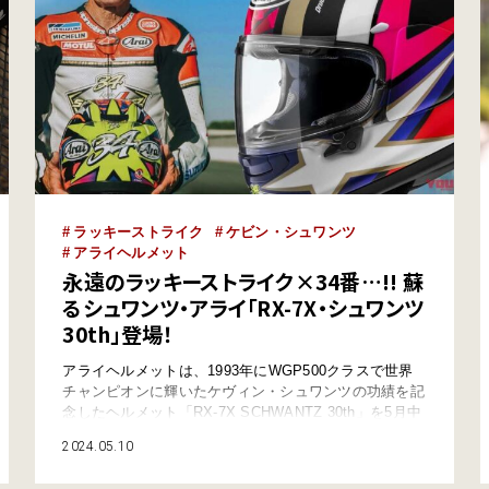
ラッキーストライク
ケビン・シュワンツ
アライヘルメット
永遠のラッキーストライク×34番…!! 蘇
るシュワンツ・アライ「RX-7X・シュワンツ
30th」登場！
アライヘルメットは、1993年にWGP500クラスで世界
チャンピオンに輝いたケヴィン・シュワンツの功績を記
念したヘルメット「RX-7X SCHWANTZ 30th」を5月中
旬に発売する。 ●文:ヤングマシン編集部(ヨ) ●外部リン
2024.05.10
ク:アライヘルメット MotoGPで永久欠番のゼッケン
「34」をあしらう 1984年にヨシムラスズキのライダー