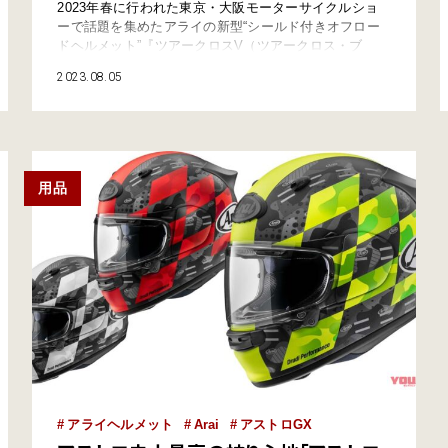
2023年春に行われた東京・大阪モーターサイクルショ
ーで話題を集めたアライの新型“シールド付きオフロー
ドヘルメット”『ツアークロスV（ツアークロス・ブ
イ）』を早速インプレッション！ さてこの新型ヘルメ
2023.08.05
ットのポイントはなんといっても新開発のシールドシス
テム・VASの採用で、用途に合わせてスタイルが「アド
ベンチャースタイル」、「オフロードスタイル」、「オ
ンロードスタイル」と３変化…
用品
アライヘルメット
Arai
アストロGX