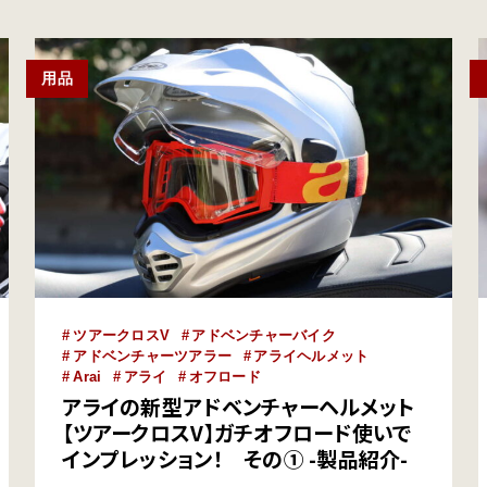
としてAMAスーパーバイク選手権にデビュー、、
1988…
用品
ツアークロスV
アドベンチャーバイク
アドベンチャーツアラー
アライヘルメット
Arai
アライ
オフロード
アライの新型アドベンチャーヘルメット
【ツアークロスV】ガチオフロード使いで
インプレッション！ その① -製品紹介-