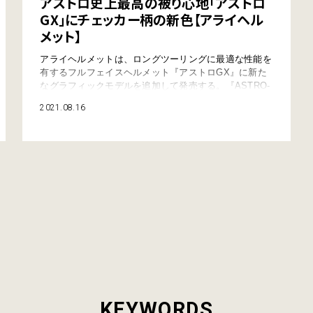
アストロ史上最高の被り心地「アストロ
GX」にチェッカー柄の新色【アライヘル
メット】
アライヘルメットは、ロングツーリングに最適な性能を
有するフルフェイスヘルメット『アストロGX』に新た
なグラフィックモデルを追加して発売する。『ASTRO-
GX CHECKER（アストロジーエックス チェッカー）』
2021.08.16
は、チェッカー柄が特徴のモデルで、3色のバリエーシ
ョンが用意される。 ●ヤングマシン編集部(山下剛) ●
情報提供：アライヘルメット 大胆なチェッカーフラッ
グ柄をポップにまと…
KEYWORDS