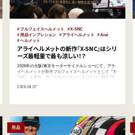
フルフェイスヘルメット
X-SNC
用品インプレション
アライヘルメット
Arai
ヘルメット
アライヘルメットの新作『X-SNC』はシリ
ーズ最軽量で最も涼しい！？
2026年の大阪/東京モーターサイクルショーにて、アラ
イヘルメットが新作フルフェイスヘルメットとして『X-
SNC』を発表。気になるのはキャッチコピーに踊る“最
軽量”や“高剛性×軽量化”の文字。早速東京モーターサイ
2026.04.07
クルショーで開発陣に取材してきたぞっ！ アライヘル
メット『X-SNC』は2026年7月～8月 9月の発売を予定
アライヘルメットのロード用フルフェイスモデルの“…
用品