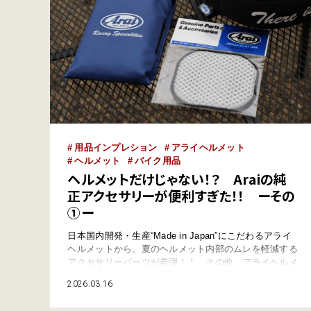
用品インプレション
アライヘルメット
ヘルメット
バイク用品
ヘルメットだけじゃない！？ Araiの純
正アクセサリーが便利すぎた！！ ーその
①ー
日本国内開発・生産“Made in Japan”にこだわるアライ
ヘルメットから、夏のヘルメット内部のムレを軽減する
アクセサリーパーツが着弾！！ その他、アライヘルメ
ットがリリースするヘルメット関連の便利グッズもいく
2026.03.16
つか試してみたぞ！ 2026年夏に登場！？ ヘルメット
内部の通気性をアップするアイテムをAraiが開発中！？