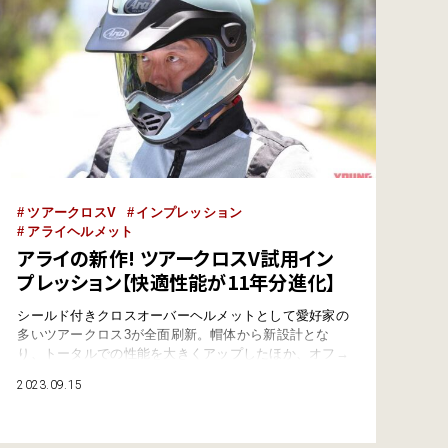
ツアークロスV
インプレッション
アライヘルメット
アライの新作! ツアークロスV試用イン
プレッション【快適性能が11年分進化】
シールド付きクロスオーバーヘルメットとして愛好家の
多いツアークロス3が全面刷新。帽体から新設計とな
り、トータルでの性能を大きくアップしたほか、オフ→
オンロードスタイルへのチェンジも工具ナシで可能にな
2023.09.15
った。その実力をさっそくテストだ！※この記事はヤン
グマシン2023年9月号に掲載されています。 ●まとめ:ヤ
ングマシン編集部(沼尾宏明) ●写真:ヤングマシン編集部