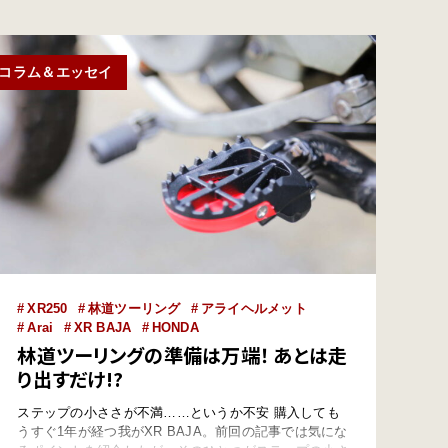
●外部リンク:アライ [◯] 全…
コラム＆エッセイ
XR250
林道ツーリング
アライヘルメット
Arai
XR BAJA
HONDA
林道ツーリングの準備は万端！ あとは走
り出すだけ!?
ステップの小ささが不満……というか不安 購入しても
うすぐ1年が経つ我がXR BAJA。前回の記事では気にな