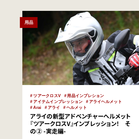
近年ますますその暑さが厳しくなっている日本の夏。
ヘル…
用品
ツアークロスV
用品インプレション
アイテムインプレッション
アライヘルメット
Arai
アライ
ヘルメット
アライの新型アドベンチャーヘルメット
『ツアークロスV』インプレッション！ そ
の② -実走編-