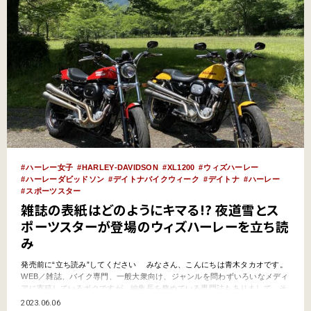
ハーレー女子
HARLEY‐DAVIDSON
XL1200
ウィズハーレー
ハーレーダビッドソン
デイトナバイクウィーク
デイトナ
ハーレー
スポーツスター
雑誌の表紙はどのようにキマる!? 夜道雪とス
ポーツスターが登場のウィズハーレーを立ち読
み
発売前に“立ち読み”してください みなさん、こんにちは青木タカオです。
WEB／雑誌、バイク専門、一般大衆向け、ジャンルを問わずいろいなメディ
アに寄稿しているボクですが、編集長を務めている専門誌もありまして、そ
れが『WITH HARLEY／ウィズハーレー』（内外出版社）です。季刊誌ペー
2023.06.06