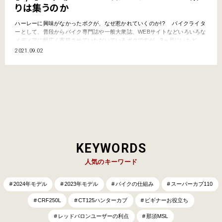
りは集うのか
ハーレーに興味がなかったボクが、なぜ惹かれていくのか!? バイクライタ
ーとして、普段からバイク専門誌や一般大衆誌、WEBサイトなどいろいろな
メディアに幅広く寄稿させていただいているボクですが、3ヶ月にいちど
（季刊）のペースで発売中のハーレー専門誌「WITH HARLEY／ウィズハー
2021.09.02
レー」（内外出版社より3、6、9、12月上旬発売）」では、編集長を務めさ
せていただいております。 片岡義男のオート…
KEYWORDS
人気のキーワード
2024年モデル
2023年モデル
バイクの仕組み
スーパーカブ110
CRF250L
CT125ハンターカブ
ビギナーお役立ち
レッドバロンユーザーの利点
那須MSL