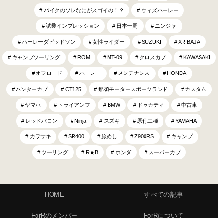
バイクのソレなにがスゴイの！？
ウィズハーレー
試乗インプレッション
日本一周
ニンジャ
ハーレーダビッドソン
女性ライダー
SUZUKI
XR BAJA
キャンプツーリング
ROM
MT-09
クロスカブ
KAWASAKI
オフロード
ハーレー
メンテナンス
HONDA
ハンターカブ
CT125
那須モータースポーツランド
カスタム
ヤマハ
トライアンフ
BMW
ドゥカティ
中古車
レッドバロン
Ninja
スズキ
原付二種
YAMAHA
カワサキ
SR400
旅めし
Z900RS
キャンプ
ツーリング
R★B
ホンダ
スーパーカブ
HOME
すべての記事
ForRのメンバー
ForRについて