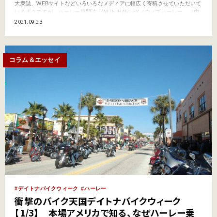
大衆誌、WEBサイトなどいろいろなメディアに幅広く寄稿させていただいて
いるボクですが、ハーレー専門誌「WITH HARLEY／ウィズハーレー」（内
外出版社より3、6、9、12月上旬発売）」では、編集長を務めさせていただ
2021.09.23
いております。 片岡義男のオートバイ小説やスーパークロスに憧れたボク
が、どうしてハーレー専門誌に携わってい…
コラム＆エッセイ
デイトナバイクウィーク
ハーレー
衝撃のバイク天国デイトナバイクウィーク
【1/3】 本場アメリカで知る、なぜハーレー乗