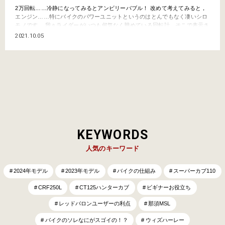
2万回転……冷静になってみるとアンビリーバブル！ 改めて考えてみると，
エンジン……特にバイクのパワーユニットというのはとんでもなく凄いシロ
モノです。 我々ライダーがいつも何気なく眺めている回転計、そこで表示さ
れている数字の単位がrpm（アールピーエム）だということは、当然ご存じ
2021.10.05
ですよね。 こちら英語でいう“revolutions per minute”または“rotations per
mi…
KEYWORDS
人気のキーワード
2024年モデル
2023年モデル
バイクの仕組み
スーパーカブ110
CRF250L
CT125ハンターカブ
ビギナーお役立ち
レッドバロンユーザーの利点
那須MSL
バイクのソレなにがスゴイの！？
ウィズハーレー