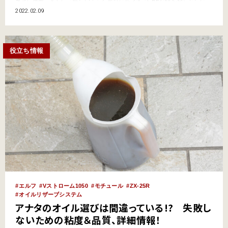
が、販売好調に加え、コロナ禍もあって新車が入手困難という情報を耳に
2022.02.09
し、買うのを先送りにしてきました。 気がつけば時間だけが過ぎ、2021
年も年の瀬に。「CRFが欲しい…
役立ち情報
エルフ
Vストローム1050
モチュール
ZX-25R
オイルリザーブシステム
アナタのオイル選びは間違っている!? 失敗し
ないための粘度＆品質、詳細情報！