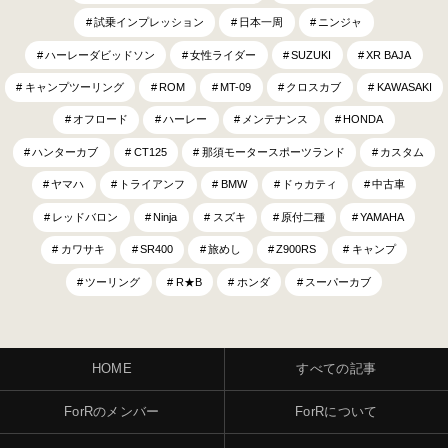
試乗インプレッション
日本一周
ニンジャ
ハーレーダビッドソン
女性ライダー
SUZUKI
XR BAJA
キャンプツーリング
ROM
MT-09
クロスカブ
KAWASAKI
オフロード
ハーレー
メンテナンス
HONDA
ハンターカブ
CT125
那須モータースポーツランド
カスタム
ヤマハ
トライアンフ
BMW
ドゥカティ
中古車
レッドバロン
Ninja
スズキ
原付二種
YAMAHA
カワサキ
SR400
旅めし
Z900RS
キャンプ
ツーリング
R★B
ホンダ
スーパーカブ
HOME
すべての記事
ForRのメンバー
ForRについて