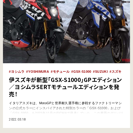
ヨシムラ
YOSHIMURA
モチュール
GSX-S1000
SUZUKI
スズキ
伊スズキが新型「GSX-S1000」GPエディション
／ヨシムラSERTモチュールエディションを発
売！
イタリアスズキは、MotoGPと世界耐久選手権に参戦するファクトリーマシ
ンの公式カラーにインスパイアされた特別カラーの「GSX-S1000」および
「GSX-S950」を2021年11月のEICMAで発表していた。この車両のデリバリ
ーがついに始まった模様だ。文：ヤングマシン編集部 GSX-R1000R レジェ
2022.03.18
ンド仕様に続くレプリカカラー！ 世界グランプリ（WGP／MotoGP）最高峰
クラスでチャ…