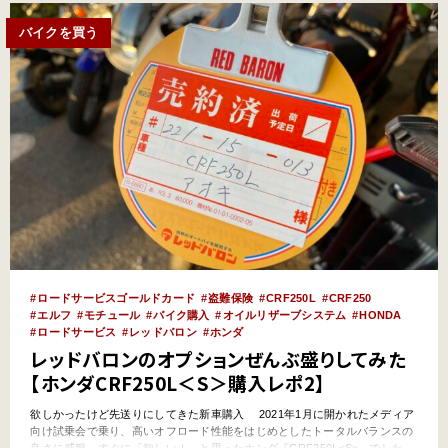
バイクを買う
ロードサービスゴールドカード
盗難保険
CRF250L
CRF250
エルフ
モチュール
バイク購入
オイルリザーブシステム
HONDA
ロードサービス
レッドバロン
ホンダ
レッドバロンのオプションぜんぶ盛りしてみた
【ホンダCRF250L＜S＞購入レポ2】
欲しかったけど先送りにしてきた新車購入 2021年1月に開かれたメディア
向け試乗会で乗り、高いオフロード性能をはじめとしたトータルバランスの
良さに感服。すぐに「欲しい！」と思ったホンダ『CRF250L<S>』でした