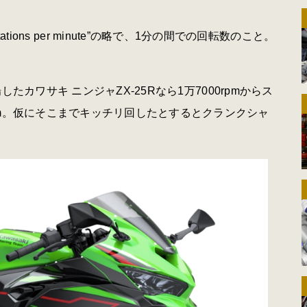
tations per minute
”の略で、
1
分の間での回転数のこと。
したカワサキ ニンジャ
ZX-25R
なら
1
万
7000rpm
からス
m
。仮にそこまでキッチリ回したとするとクランクシャ