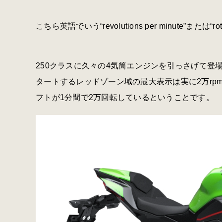
こちら英語でいう“
revolutions per minute
”または“
ro
250クラスに久々の
4
気筒エンジンを引っさげて登場
タートするレッドゾーン域の最大表示は実に
2
万
rp
フトが
1
分間で
2
万回転しているということです。