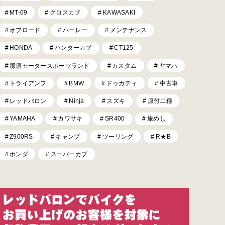
MT-09
クロスカブ
KAWASAKI
オフロード
ハーレー
メンテナンス
HONDA
ハンターカブ
CT125
那須モータースポーツランド
カスタム
ヤマハ
トライアンフ
BMW
ドゥカティ
中古車
レッドバロン
Ninja
スズキ
原付二種
YAMAHA
カワサキ
SR400
旅めし
Z900RS
キャンプ
ツーリング
R★B
ホンダ
スーパーカブ