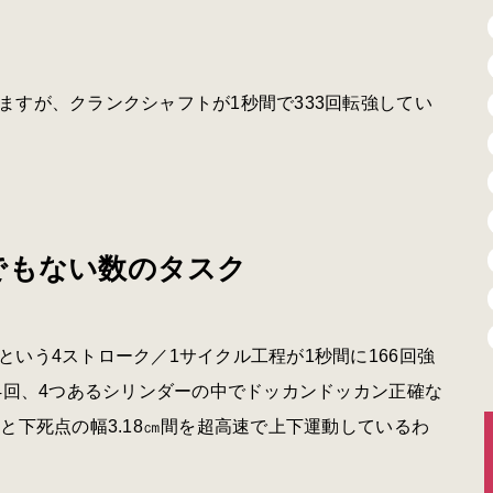
ますが、クランクシャフトが
1
秒間で
333
回転強してい
でもない数のタスク
という
4
ストローク／
1
サイクル工程が
1
秒間に
166
回強
4
回、
4
つあるシリンダーの中でドッカンドッカン正確な
点と下死点の幅
3.18
㎝間を超高速で上下運動しているわ