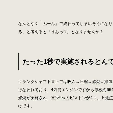
なんとなく「ふーん」で終わってしまいそうになり
る、と考えると「うおっ
!?
」となりませんか？
たった1秒で実施されるとん
クランクシャフト直上では吸入→圧縮→燃焼→排気
行なわれており、
4
気筒エンジンですから毎秒約
66
燃焼が実施され、直径
5
㎝のピストンが
4
つ、上死
けです。