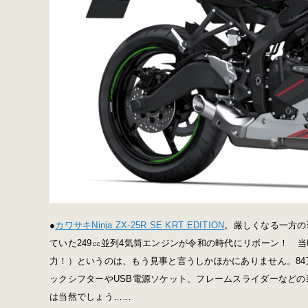
●
カワサキNinja ZX-25R SE KRT EDITION
。厳しくなる一方の
ていた249㏄並列4気筒エンジンが令和の時代にリボーン！ 当時
力！）というのは、もう見事と言うしかほかにありません。84万
ックシフターやUSB電源ソケット、フレームスライダーなどの装
は当然でしょう……