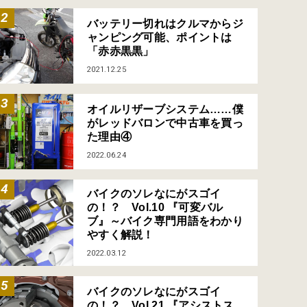
バッテリー切れはクルマからジ
ャンピング可能、ポイントは
「赤赤黒黒」
2021.12.25
オイルリザーブシステム……僕
がレッドバロンで中古車を買っ
た理由④
2022.06.24
バイクのソレなにがスゴイ
の！？ Vol.10 『可変バル
ブ』～バイク専門用語をわかり
やすく解説！
2022.03.12
バイクのソレなにがスゴイ
の！？ Vol.21 『アシストス