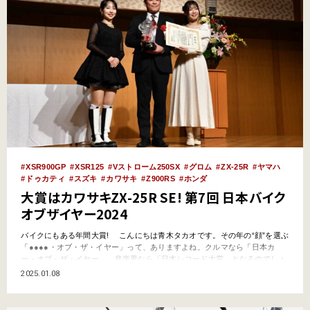
XSR900GP
XSR125
Vストローム250SX
グロム
ZX-25R
ヤマハ
ドゥカティ
スズキ
カワサキ
Z900RS
ホンダ
大賞はカワサキZX-25R SE! 第7回 日本バイク
オブザイヤー2024
バイクにもある年間大賞! こんにちは青木タカオです。その年の“顔”を選ぶ
「●●●●・オブ・ザ・イヤー」って、ありますよね。クルマなら「日本カ
ー・オブ・ザ・イヤー」、音楽界なら「日本レコード大賞」となるのでしょ
うか。 2024年はパリ五輪もありましたし、スポーツ界だけでなく、さま
2025.01.08
ざまなジャンルで活躍したいろいろな人の名が、年末年始にテレビを見てい
ると挙げられておりましたが、ボクが思うには、2…