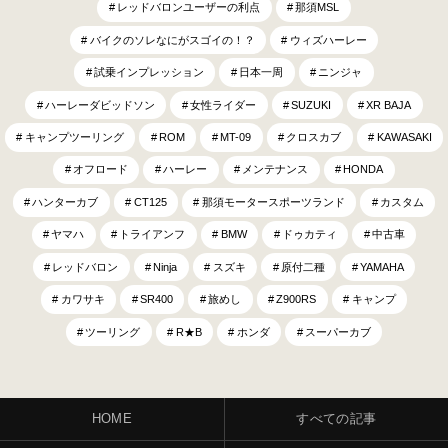
レッドバロンユーザーの利点
那須MSL
バイクのソレなにがスゴイの！？
ウィズハーレー
試乗インプレッション
日本一周
ニンジャ
ハーレーダビッドソン
女性ライダー
SUZUKI
XR BAJA
キャンプツーリング
ROM
MT-09
クロスカブ
KAWASAKI
オフロード
ハーレー
メンテナンス
HONDA
ハンターカブ
CT125
那須モータースポーツランド
カスタム
ヤマハ
トライアンフ
BMW
ドゥカティ
中古車
レッドバロン
Ninja
スズキ
原付二種
YAMAHA
カワサキ
SR400
旅めし
Z900RS
キャンプ
ツーリング
R★B
ホンダ
スーパーカブ
HOME
すべての記事