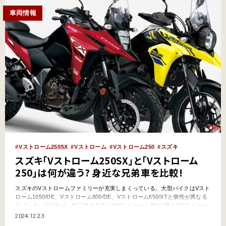
車両情報
Vストローム250SX
Vストローム
Vストローム250
スズキ
スズキ「Vストローム250SX」と「Vストローム
250」は何が違う? 身近な兄弟車を比較!
スズキのVストロームファミリーが充実しまくっている。大型バイクはVスト
ローム1050/DE、Vストローム800/DE、Vストローム650/XTと個性が異なる
ラインナップがあり、軽二輪クラスにはVストローム250に加えてVストロー
ム250SXが投入された。ここでは、同じ250ccクラスに共存する2車を比較し
2024.12.23
てみたい。 ●文:ヤングマシン編集部(ヨ) ●外部リンク:スズキ Vストローム