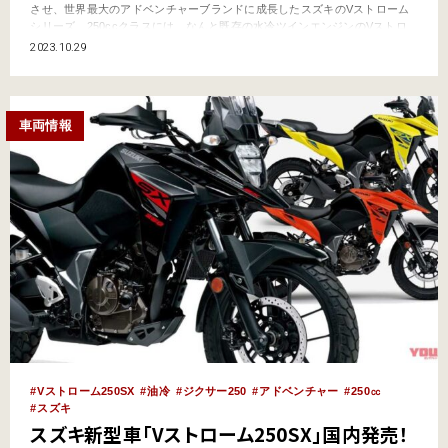
させ、世界最大のアドベンチャーブランドに成長したスズキのVストローム
シリーズ。250ccクラスには、なんと既存の水冷ツインエンジンのVストロ
ーム250に加え、油冷単気筒エンジンを搭載したVストローム250SXが新たに
2023.10.29
加わることになった。9月27/28日にはスズキ二輪が長野県・嬬恋でこのVス
トローム250SXのメディア関係者…
車両情報
Vストローム250SX
油冷
ジクサー250
アドベンチャー
250㏄
スズキ
スズキ新型車「Vストローム250SX」国内発売！