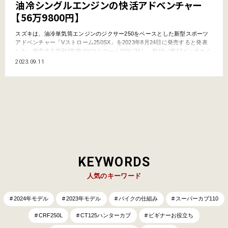
油冷シングルエンジンの快活アドベンチャー
【56万9800円】
スズキは、油冷単気筒エンジンのジクサー250をベースとした新型スポーツ
アドベンチャー「Vストローム250SX」を2023年8月24日に発売すると発表
した。併売する並列2気筒のVストローム250に対し、前19／後17インチホイ
ールの足まわりでアドベンチャー性能を高めている。 ●文:ヤングマシン編集
2023.09.11
部(ヨ) ●外部リンク:スズキ 待望の日本導入！ Vストロームファミリーは総勢
7機種に スズキは、…
KEYWORDS
人気のキーワード
2024年モデル
2023年モデル
バイクの仕組み
スーパーカブ110
CRF250L
CT125ハンターカブ
ビギナーお役立ち