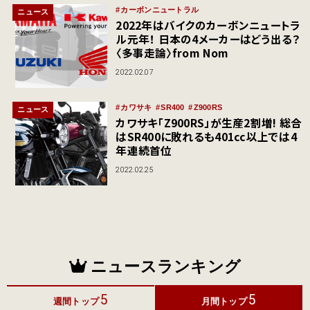
カーボンニュートラル
ニュース
2022年はバイクのカーボンニュートラ
ル元年！ 日本の4メーカーはどう出る？
〈多事走論〉from Nom
2022.02.07
カワサキ
SR400
Z900RS
ニュース
カワサキ「Z900RS」が生産2割増! 総合
はSR400に敗れるも401cc以上では4
年連続首位
2022.02.25
ニュースランキング
5
5
週間トップ
月間トップ