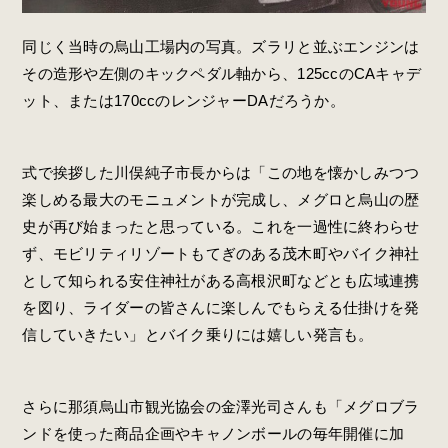
同じく当時の烏山工場内の写真。ズラリと並ぶエンジンは
その造形や左側のキックペダル軸から、125ccのCAキャデ
ット、または170ccのレンジャーDAだろうか。
式で挨拶した川俣純子市長からは「この地を懐かしみつつ
楽しめる最大のモニュメントが完成し、メグロと烏山の歴
史が再び始まったと思っている。これを一過性に終わらせ
ず、モビリティリゾートもてぎのある茂木町やバイク神社
として知られる安住神社がある高根沢町などとも広域連携
を図り、ライダーの皆さんに楽しんでもらえる仕掛けを発
信していきたい」とバイク乗りには嬉しい発言も。
さらに那須烏山市観光協会の金澤光司さんも「メグロブラ
ンドを使った商品企画やキャノンボールの毎年開催に加