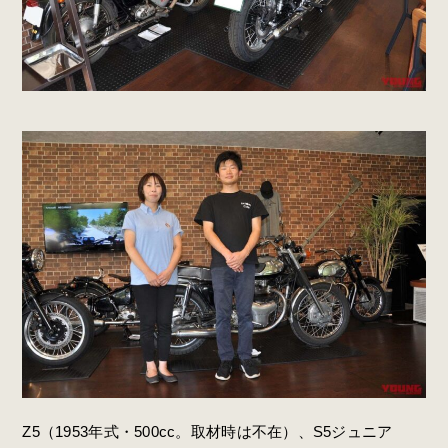
Z5（1953年式・500cc。取材時は不在）、S5ジュニア