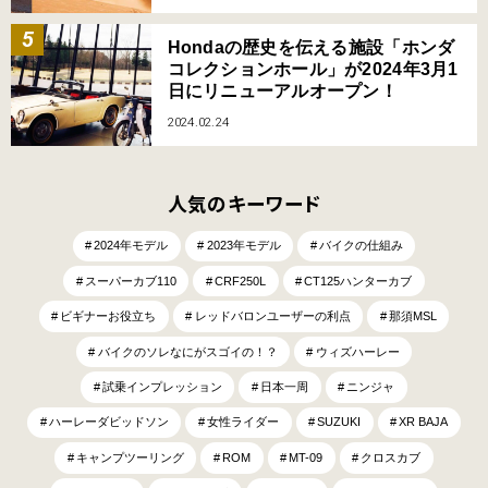
Hondaの歴史を伝える施設「ホンダ
コレクションホール」が2024年3月1
日にリニューアルオープン！
2024.02.24
人気のキーワード
2024年モデル
2023年モデル
バイクの仕組み
スーパーカブ110
CRF250L
CT125ハンターカブ
ビギナーお役立ち
レッドバロンユーザーの利点
那須MSL
バイクのソレなにがスゴイの！？
ウィズハーレー
試乗インプレッション
日本一周
ニンジャ
ハーレーダビッドソン
女性ライダー
SUZUKI
XR BAJA
キャンプツーリング
ROM
MT-09
クロスカブ