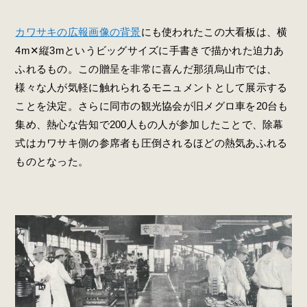
カワサキの広報画像の背景
にも使われたこの大看板は、横
4m✕縦3mというビッグサイズに手書きで描かれた迫力あ
ふれるもの。この贈呈を非常に喜んだ那須烏山市では、
様々な人が気軽に触れられるモニュメントとして展示する
ことを決定。さらに同市の観光協会が旧メグロ車を20台も
集め、熱心な告知で200人もの人が参加したことで、除幕
式はカワサキ側の参席者も圧倒されるほどの熱気あふれる
ものとなった。