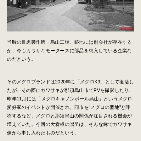
当時の目黒製作所・烏山工場。跡地には別会社が存在する
が、今もカワサキモータースに部品を納入している企業な
のだという。
そのメグロブランドは2020年に「メグロK3」として復活し
たが、その際にカワサキが那須烏山市でPVを撮影したり、
昨年11月には「メグロキャノンボール烏山」というメグロ
愛好家のイベントが開催され、同市を“メグロの聖地”と呼
称するなど、メグロと那須烏山の関係が注目される機会が
増えていた。今回の大看板の贈呈は、そんな縁でカワサキ
側から申し入れたものだという。