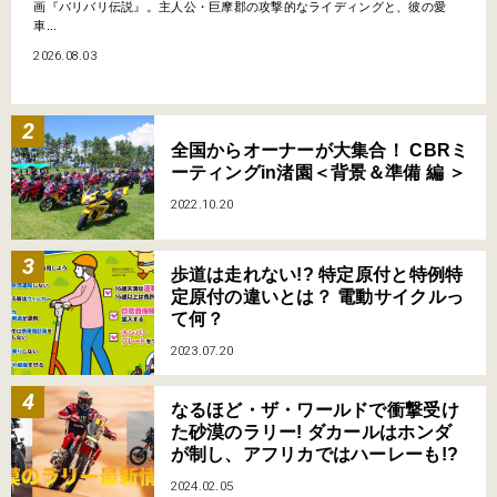
画『バリバリ伝説』。主人公・巨摩郡の攻撃的なライディングと、彼の愛
車...
2026.08.03
全国からオーナーが大集合！ CBRミ
ーティングin渚園＜背景＆準備 編 ＞
2022.10.20
歩道は走れない!? 特定原付と特例特
定原付の違いとは？ 電動サイクルっ
て何？
2023.07.20
なるほど・ザ・ワールドで衝撃受け
た砂漠のラリー! ダカールはホンダ
が制し、アフリカではハーレーも!?
2024.02.05