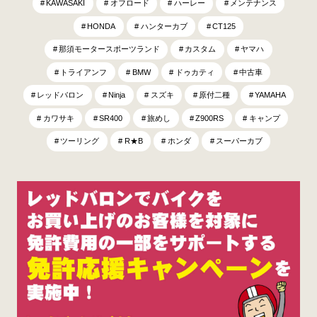
KAWASAKI
オフロード
ハーレー
メンテナンス
HONDA
ハンターカブ
CT125
那須モータースポーツランド
カスタム
ヤマハ
トライアンフ
BMW
ドゥカティ
中古車
レッドバロン
Ninja
スズキ
原付二種
YAMAHA
カワサキ
SR400
旅めし
Z900RS
キャンプ
ツーリング
R★B
ホンダ
スーパーカブ