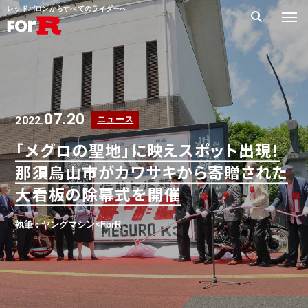
レッドバロンからすべてのライダーへ
07.20
2022.
ニュース
「メグロの聖地」に映えスポット出現！
那須烏山市がカワサキから寄贈された
大看板の除幕式を開催
執筆 : ヤングマシン×ForR