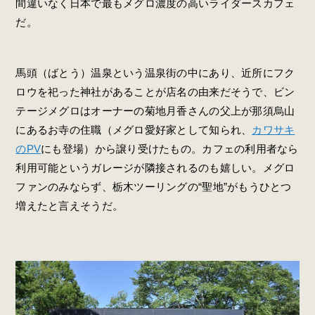
間違いなく日本で最もメグロ濃度の高いライダースカフェ
だ。
馬頭（ばとう）温泉という温泉街の中にあり、近所にフク
ロウを祀った神社があることが店名の由来だそうで、ビン
テージメグロはオーナーの菊地月香さんの父上が那須烏山
にあるお寺の住職（メグロ愛好家として知られ、
カワサキ
のPV
にも登場）から譲り受けたもの。カフェの利用者なら
利用可能というガレージが隣接されるのも嬉しい。メグロ
ファンのみならず、栃木ツーリングの“聖地”がもうひとつ
増えたと言えそうだ。