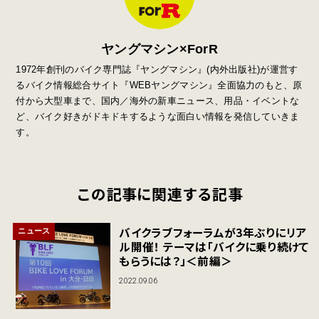
ヤングマシン×ForR
1972年創刊のバイク専門誌『ヤングマシン』
(
内外出版社
)
が運営す
るバイク情報総合サイト『
WEB
ヤングマシン』全面協力のもと、原
付から大型車まで、国内／海外の新車ニュース、用品・イベントな
ど、バイク好きがドキドキするような面白い情報を発信していきま
す。
この記事に関連する記事
バイクラブフォーラムが3年ぶりにリア
ニュース
ル開催！ テーマは「バイクに乗り続けて
もらうには？」＜前編＞
2022.09.06