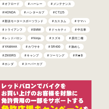
オフロード
ハーレー
メンテナンス
HONDA
ハンターカブ
CT125
那須モータースポーツランド
カスタム
ヤマハ
トライアンフ
BMW
ドゥカティ
中古車
レッドバロン
Ninja
スズキ
原付二種
YAMAHA
カワサキ
SR400
旅めし
Z900RS
キャンプ
ツーリング
R★B
ホンダ
スーパーカブ