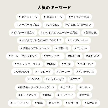
人気のキーワード
2024年モデル
2023年モデル
バイクの仕組み
スーパーカブ110
CRF250L
CT125ハンターカブ
ビギナーお役立ち
レッドバロンユーザーの利点
那須MSL
バイクのソレなにがスゴイの！？
ウィズハーレー
試乗インプレッション
日本一周
ニンジャ
ハーレーダビッドソン
女性ライダー
SUZUKI
XR BAJA
キャンプツーリング
ROM
MT-09
クロスカブ
KAWASAKI
オフロード
ハーレー
メンテナンス
HONDA
ハンターカブ
CT125
那須モータースポーツランド
カスタム
ヤマハ
トライアンフ
BMW
ドゥカティ
中古車
レッドバロン
Ninja
スズキ
原付二種
YAMAHA