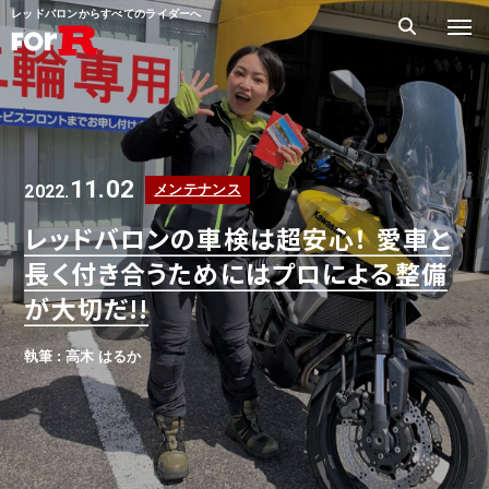
レッドバロンからすべてのライダーへ
11.02
2022.
メンテナンス
レッドバロンの車検は超安心！ 愛車と
長く付き合うためにはプロによる整備
が大切だ!!
執筆 : 高木 はるか