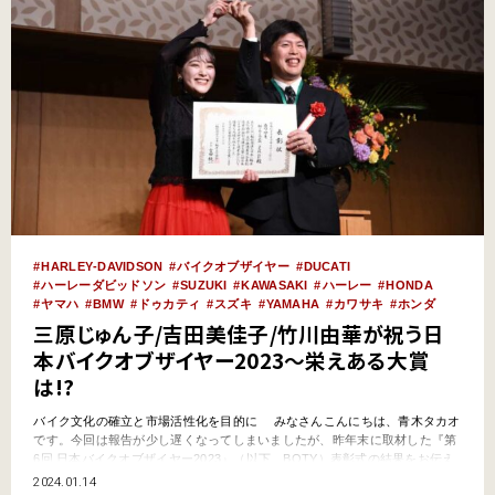
HARLEY‐DAVIDSON
バイクオブザイヤー
DUCATI
ハーレーダビッドソン
SUZUKI
KAWASAKI
ハーレー
HONDA
ヤマハ
BMW
ドゥカティ
スズキ
YAMAHA
カワサキ
ホンダ
三原じゅん子/吉田美佳子/竹川由華が祝う日
本バイクオブザイヤー2023〜栄えある大賞
は!?
バイク文化の確立と市場活性化を目的に みなさんこんにちは、青木タカオ
です。今回は報告が少し遅くなってしまいましたが、昨年末に取材した『第
6回 日本バイクオブザイヤー2023』（以下、BOTY）表彰式の結果をお伝え
したいと思います。 一般社団法人日本二輪車文化協会（吉田純一会長）が
2024.01.14