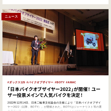
主催する『日本バイクオブザイヤー2023』（以下、BOTY）は、バイク文化
の確立と市場活性化を目的とし、2018…
ニュース
ダックス125
バイクオブザイヤー
BOTY
AMAC
「日本バイクオブザイヤー2022」が開催！ ユー
ザー投票メインで人気バイクを決定！
2022年12月14日、日本二輪車文化協会の主催により「日本バイクオブザイ
ヤー2022（以降、BOTY）」が開催された。BOTYはジャーナリスト等の選
考委員が選ぶカーオブザイヤーと違い、一般人によるWEB投票をメインにそ