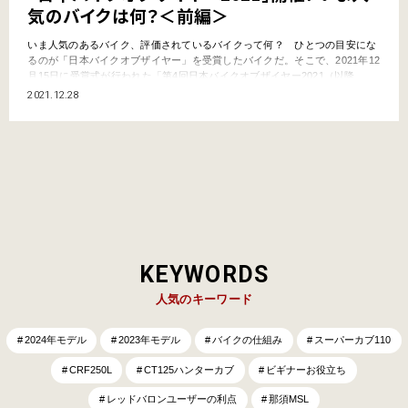
気のバイクは何？＜前編＞
いま人気のあるバイク、評価されているバイクって何？ ひとつの目安にな
るのが「日本バイクオブザイヤー」を受賞したバイクだ。そこで、2021年12
月15日に受賞式が行われた「第4回日本バイクオブザイヤー2021（以降、
BOTY）」の模様を前後編にわたってお届けしよう。 日本バイクオブザイヤ
2021.12.28
ーとは？ COTYとの違いは… BOTYの歴史はまだ浅く、今年で4回目を迎え
たばかりだ。“オブザイヤー”と聞く…
KEYWORDS
人気のキーワード
2024年モデル
2023年モデル
バイクの仕組み
スーパーカブ110
CRF250L
CT125ハンターカブ
ビギナーお役立ち
レッドバロンユーザーの利点
那須MSL