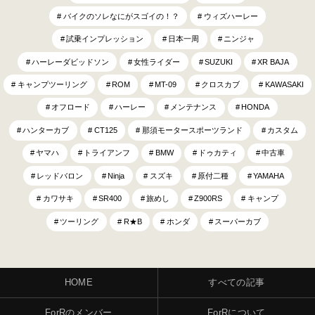
バイクのソレなにがスゴイの！？
ウィズハーレー
試乗インプレッション
日本一周
ニンジャ
ハーレーダビッドソン
女性ライダー
SUZUKI
XR BAJA
キャンプツーリング
ROM
MT-09
クロスカブ
KAWASAKI
オフロード
ハーレー
メンテナンス
HONDA
ハンターカブ
CT125
那須モータースポーツランド
カスタム
ヤマハ
トライアンフ
BMW
ドゥカティ
中古車
レッドバロン
Ninja
スズキ
原付二種
YAMAHA
カワサキ
SR400
旅めし
Z900RS
キャンプ
ツーリング
R★B
ホンダ
スーパーカブ
HOME
すべての記事
ForRのメンバー
ForRについて