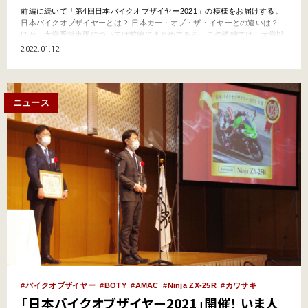
前編に続いて「第4回日本バイクオブザイヤー2021」の模様をお届けする。
日本バイクオブザイヤーとは？ 日本カー・オブ・ザ・イヤーとの違いは？
ほか、大賞受賞車両については前編にまとめてある。この後編では、大賞以
外の各部門受賞車両について紹介しよう。 原付部門の最優秀金賞は「ホンダ
2022.01.12
グロム」 金賞に選ばれたのは「ホンダ PCX」（5,218ポイント）と「スズキ
GSX-R125 ABS」（8,9…
ニュース
バイクオブザイヤー
BOTY
AMAC
Ninja ZX-25R
カワサキ
「日本バイクオブザイヤー2021」開催！ いま人