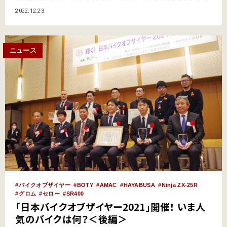
の年の人気モデルを選ぼうというものだ。【関連記事】※BOTYの解説と昨
2022.12.23
年の模様はコチラ●「日本バイクオブザイヤー2021」開催！ いま人気のバイ
クは何？＜前編＞●「日本バイクオブザ…
ニュース
バイクオブザイヤー
BOTY
AMAC
HAYABUSA
Ninja ZX-25R
グロム
セロー
SR400
「日本バイクオブザイヤー2021」開催！ いま人
気のバイクは何？＜後編＞