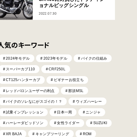
ョナルビッグシングル
2022.07.30
人気のキーワード
2024年モデル
2023年モデル
バイクの仕組み
スーパーカブ110
CRF250L
CT125ハンターカブ
ビギナーお役立ち
レッドバロンユーザーの利点
那須MSL
バイクのソレなにがスゴイの！？
ウィズハーレー
試乗インプレッション
日本一周
ニンジャ
ハーレーダビッドソン
女性ライダー
SUZUKI
XR BAJA
キャンプツーリング
ROM