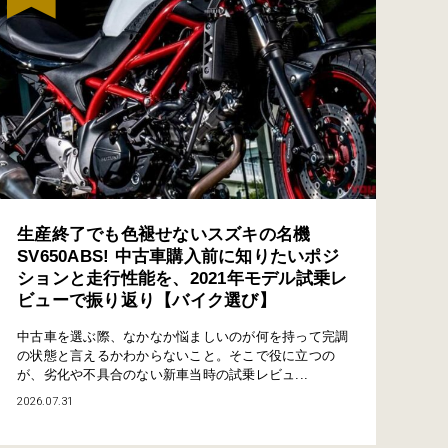
生産終了でも色褪せないスズキの名機
SV650ABS! 中古車購入前に知りたいポジ
ションと走行性能を、2021年モデル試乗レ
ビューで振り返り【バイク選び】
中古車を選ぶ際、なかなか悩ましいのが何を持って完調
の状態と言えるかわからないこと。そこで役に立つの
が、劣化や不具合のない新車当時の試乗レビュ...
2026.07.31