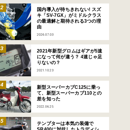
国内導入が待ちきれない! スズ
キ「SV-7GX」がミドルクラス
の最適解と期待される3つの理
由
2026.07.03
2021年新型グロムはギアが5速
になって何が違う？ 4速じゃ足
りないの？
2021.10.23
新型スーパーカブC125に乗っ
て、新型スーパーカブ110との
差を知った
2022.06.25
テンプターは本気の装備で
SR400に対抗したトラディシ