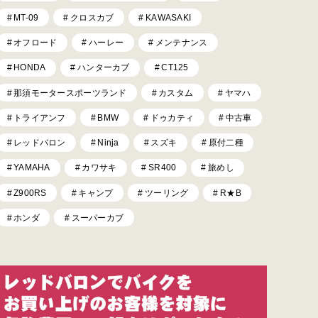
MT-09
クロスカブ
KAWASAKI
オフロード
ハーレー
メンテナンス
HONDA
ハンターカブ
CT125
那須モータースポーツランド
カスタム
ヤマハ
トライアンフ
BMW
ドゥカティ
中古車
レッドバロン
Ninja
スズキ
原付二種
YAMAHA
カワサキ
SR400
旅めし
Z900RS
キャンプ
ツーリング
R★B
ホンダ
スーパーカブ