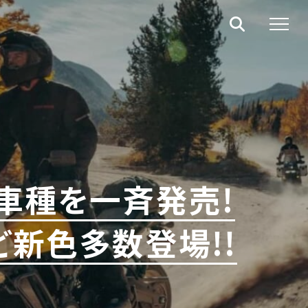
9車種を一斉発売!
ど新色多数登場!!