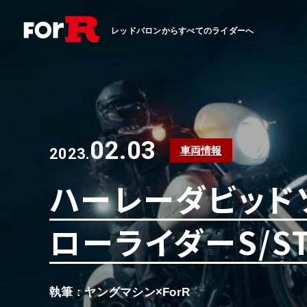
レッドバロンからすべてのライダーへ
02.03
車両情報
2023.
ハーレーダビッドソ
ローライダーS/S
執筆 : ヤングマシン×ForR