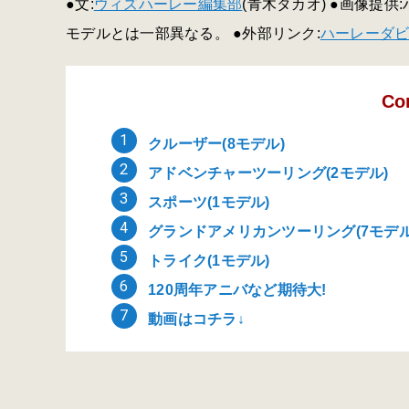
●文:
ウィズハーレー編集部
(青木タカオ) ●画像提
モデルとは一部異なる。 ●外部リンク:
ハーレーダ
Co
クルーザー(8モデル)
アドベンチャーツーリング(2モデル)
スポーツ(1モデル)
グランドアメリカンツーリング(7モデル
トライク(1モデル)
120周年アニバなど期待大!
動画はコチラ↓